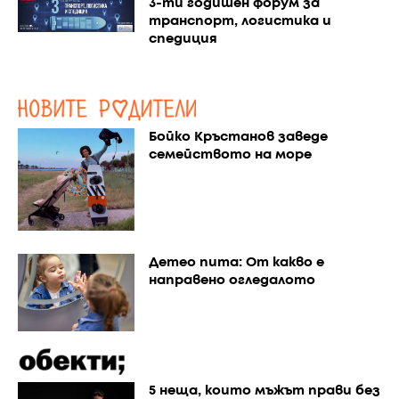
3-ти годишен форум за
транспорт, логистика и
спедиция
Бойко Кръстанов заведе
семейството на море
Детео пита: От какво е
направено огледалото
5 неща, които мъжът прави без