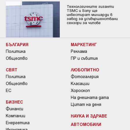
Технологичните гиганти
TSMC и Sony ще
инвестират милиарди в
завод за усъвършенствани
сензори за чипове
БЪЛГАРИЯ
МАРКЕТИНГ
Политика
Реклама
Общество
ПР и събития
СВЯТ
ЛЮБОПИТНО
Политика
Фотогалерия
Общество
Класации
ЕС
Хороскоп
На днешната дата
БИЗНЕС
Цитат на деня
Финанси
Компании
НАУКА И ЗДРАВЕ
Енергетика
АВТОМОБИЛИ
Икономика