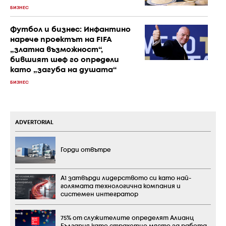
БИЗНЕС
Футбол и бизнес: Инфантино
нарече проектът на FIFA
„златна възможност“,
бившият шеф го определи
като „загуба на душата“
БИЗНЕС
ADVERTORIAL
Горди отвътре
А1 затвърди лидерството си като най-
голямата технологична компания и
системен интегратор
75% от служителите определят Алианц