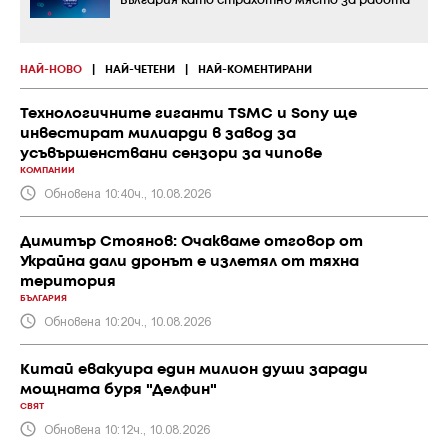
България като страхотно място за работа
НАЙ-НОВО
|
НАЙ-ЧЕТЕНИ
|
НАЙ-КОМЕНТИРАНИ
Технологичните гиганти TSMC и Sony ще
инвестират милиарди в завод за
усъвършенствани сензори за чипове
КОМПАНИИ
Обновена 10:40ч., 10.08.2026
Димитър Стоянов: Очакваме отговор от
Украйна дали дронът е излетял от тяхна
територия
БЪЛГАРИЯ
Обновена 10:20ч., 10.08.2026
Китай евакуира един милион души заради
мощната буря "Делфин"
СВЯТ
Обновена 10:12ч., 10.08.2026