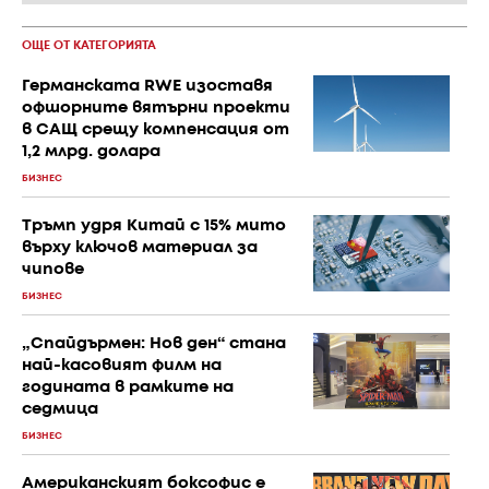
ОЩЕ ОТ КАТЕГОРИЯТА
Германската RWE изоставя
офшорните вятърни проекти
в САЩ срещу компенсация от
1,2 млрд. долара
БИЗНЕС
Тръмп удря Китай с 15% мито
върху ключов материал за
чипове
БИЗНЕС
„Спайдърмен: Нов ден“ стана
най-касовият филм на
годината в рамките на
седмица
БИЗНЕС
Американският боксофис е