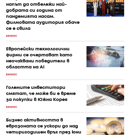
напът да отбележи най-
добрата си година от
пандемията насам.
Филмовата аудитория обаче
се е свила
БИЗНЕС
Европейски технологични
фирми се очертават като
неочаквани победители в
областта на AI
БИЗНЕС
Големите инвеститори
смятат, че може би е време
за покупки в Южна Корея
БИЗНЕС
Бизнес активността в
еврозоната се ускори до над
четиригодишен връх през юни