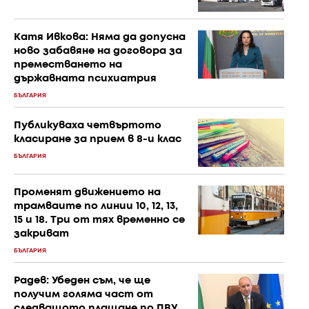
Катя Ивкова: Няма да допусна
ново забавяне на договора за
преместването на
държавната психиатрия
БЪЛГАРИЯ
Публикуваха четвъртото
класиране за прием в 8-и клас
БЪЛГАРИЯ
Променят движението на
трамваите по линии 10, 12, 13,
15 и 18. Три от тях временно се
закриват
БЪЛГАРИЯ
Радев: Убеден съм, че ще
получим голяма част от
следващото плащане по ПВУ