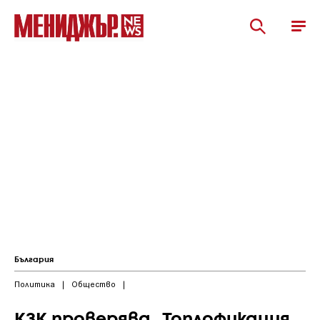
България
Политика
|
Общество
|
КЗК проверява „Топлофикация