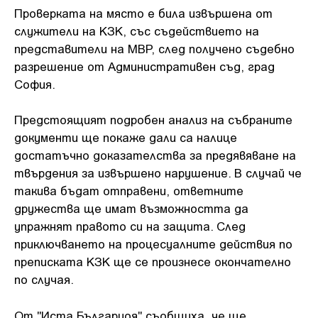
Проверката на място е била извършена от
служители на КЗК, със съдействието на
представители на МВР, след получено съдебно
разрешение от Административен съд, град
София.
Предстоящият подробен анализ на събраните
документи ще покаже дали са налице
достатъчно доказателства за предявяване на
твърдения за извършено нарушение. В случай че
такива бъдат отправени, ответните
дружества ще имат възможността да
упражнят правото си на защита. След
приключването на процесуалните действия по
преписката КЗК ще се произнесе окончателно
по случая.
От "Иста Българиоя" съобщиха, че ще