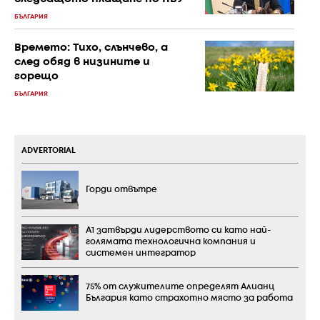
БЪЛГАРИЯ
Времето: Тихо, слънчево, а
след обяд в низините и
горещо
БЪЛГАРИЯ
ADVERTORIAL
Горди отвътре
А1 затвърди лидерството си като най-
голямата технологична компания и
системен интегратор
75% от служителите определят Алианц
България като страхотно място за работа