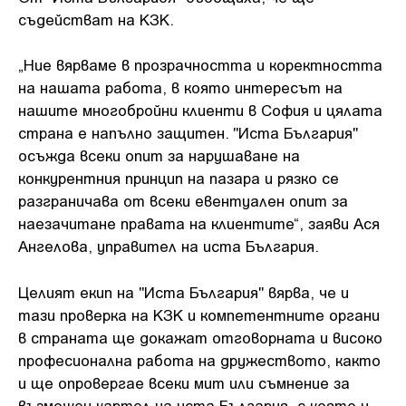
съдействат на КЗК.
„Ние вярваме в прозрачността и коректността
на нашата работа, в която интересът на
нашите многобройни клиенти в София и цялата
страна е напълно защитен. "Иста България"
осъжда всеки опит за нарушаване на
конкурентния принцип на пазара и рязко се
разграничава от всеки евентуален опит за
наезачитане правата на клиентите“, заяви Ася
Ангелова, управител на иста България.
Целият екип на "Иста България" вярва, че и
тази проверка на КЗК и компетентните органи
в страната ще докажат отговорната и високо
професионална работа на дружеството, както
и ще опровергае всеки мит или съмнение за
възможен картел на иста България, с която и