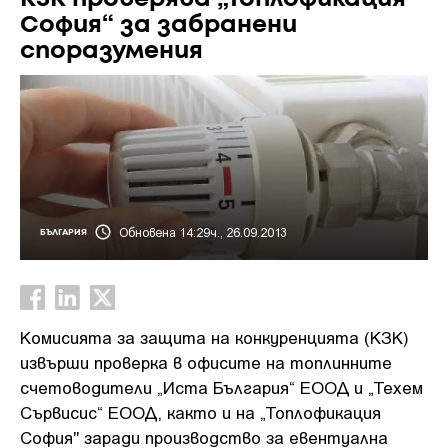
София“ за забранени
споразумения
Обновена 14:29ч., 26.09.2013
БЪЛГАРИЯ
Комисията за защита на конкуренцията (КЗК)
извърши проверка в офисите на топлинните
счетоводители „Иста България“ ЕООД и „Техем
Сървисис“ ЕООД, както и на „Топлофикация
София" заради производство за евентуална