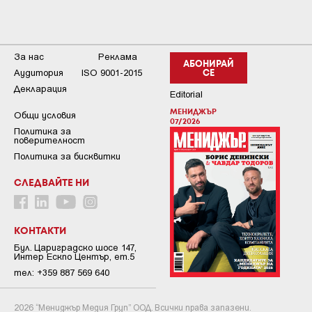
За нас
Реклама
АБОНИРАЙ
Аудитория
ISO 9001-2015
СЕ
Декларация
Editorial
МЕНИДЖЪР
Общи условия
07/2026
Пoлитикa зa
пoвepитeлнocт
Политика за бисквитки
СЛЕДВАЙТЕ НИ
КОНТАКТИ
Бул. Цариградско шосе 147,
Интер Ескпо Център, ет.5
тел: +359 887 569 640
2026 “Мениджър Медия Груп” ООД. Всички права запазени.