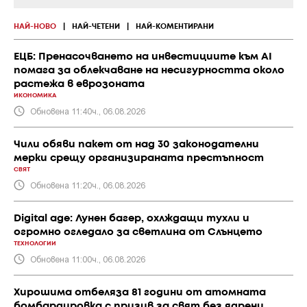
НАЙ-НОВО
|
НАЙ-ЧЕТЕНИ
|
НАЙ-КОМЕНТИРАНИ
ЕЦБ: Пренасочването на инвестициите към AI
помага за облекчаване на несигурността около
растежа в еврозоната
ИКОНОМИКА
Обновена 11:40ч., 06.08.2026
Чили обяви пакет от над 30 законодателни
мерки срещу организираната престъпност
СВЯТ
Обновена 11:20ч., 06.08.2026
Digital age: Лунен багер, охлждащи тухли и
огромно огледало за светлина от Слънцето
ТЕХНОЛОГИИ
Обновена 11:00ч., 06.08.2026
Хирошима отбеляза 81 години от атомната
бомбардировка с призив за свят без ядрени