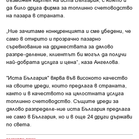
да било друга фирма за топлинно счетоводство
на пазара в страната.
„Ние зачитаме конкуренцията и сме убедени, че
само в открито и прозрачно пазарно
съревнование на дружествата за дялово
разпре-деление, клиентът би могъл да получи
най-добрата услуга и цена“, каза Ангелова.
"Иста България" вярва във високото качество
на своите уреди, които предлага в страната,
както и в качеството на цялостната услуга
топлинно счетоводство. Същите уреди за
дялово разпределе-ние иста България предлага
не само в България, но и в още 24 други държави
по света.