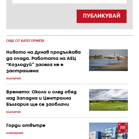
ПУБЛИКУВАЙ
ОЩЕ ОТ КАТЕГОРИЯТА
Нивото на Дунав продължава
да спада. Работата на АЕЦ
“Козлодуй” засега не е
застрашена
БЪЛГАРИЯ
Времето: Около и след обяд
над Западна и Централна
България ще се заоблачи
БЪЛГАРИЯ
Горди отвътре
КОМПАНИИ