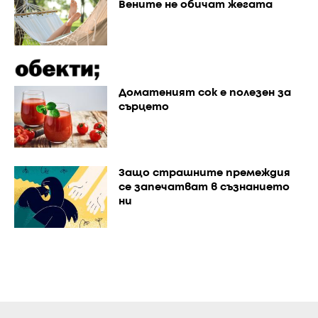
Вените не обичат жегата
Доматеният сок е полезен за
сърцето
Защо страшните премеждия
се запечатват в съзнанието
ни