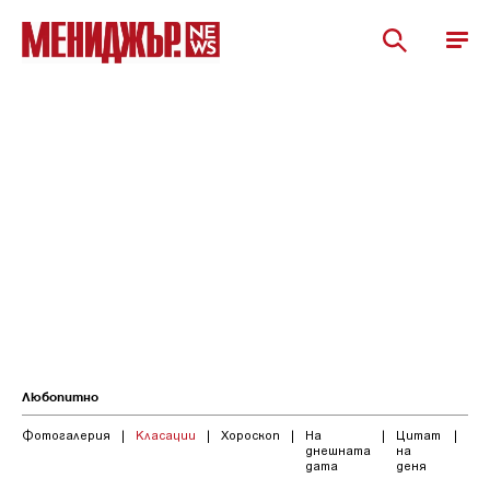
Любопитно
Фотогалерия
|
Класации
|
Хороскоп
|
На
|
Цитат
|
днешната
на
дата
деня