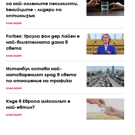
са най-големите песимисти,
кенийците - лидери по
оптимизъм
КЛАСАЦИИ
Forbes: Урсула фон дер Лайен е
най-влиятелната дама в
света
КЛАСАЦИИ
Истанбул остава най-
натовареният град в света
по отношение на трафика
КЛАСАЦИИ
Къде в Европа алкохолът е
най-евтин?
КЛАСАЦИИ