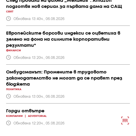
След провала на филма „Мелания“: Amazon
подготвя нов сериал за първата дама на САЩ
СВЯТ
Обновена 13:40ч., 06.08.2026
Европейските борсови индекси се оцветиха в
зелено на фона на силните корпоративни
резултати*
ФИНАНСИ
Обновена 13:20ч., 06.08.2026
Омбудсманът: Промените в трудовото
законодателство не могат да се правят през
бюджета
ПОЛИТИКА
Обновена 13:00ч., 06.08.2026
Горди отвътре
КОМПАНИИ
|
ADVERTORIAL
Обновена 12:20ч., 05.08.2026