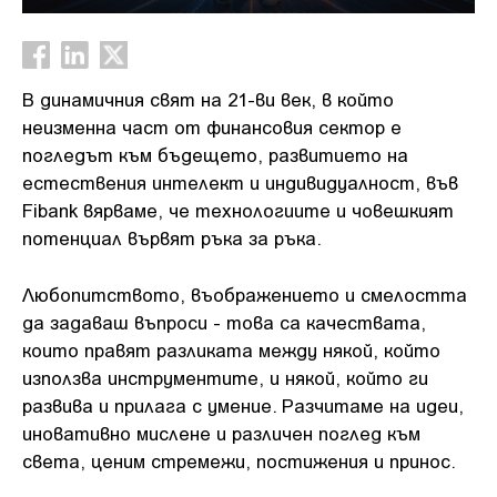
В динамичния свят на 21-ви век, в който
неизменна част от финансовия сектор е
погледът към бъдещето, развитието на
естествения интелект и индивидуалност, във
Fibank вярваме, че технологиите и човешкият
потенциал вървят ръка за ръка.
Любопитството, въображението и смелостта
да задаваш въпроси - това са качествата,
които правят разликата между някой, който
използва инструментите, и някой, който ги
развива и прилага с умение. Разчитаме на идеи,
иновативно мислене и различен поглед към
света, ценим стремежи, постижения и принос.