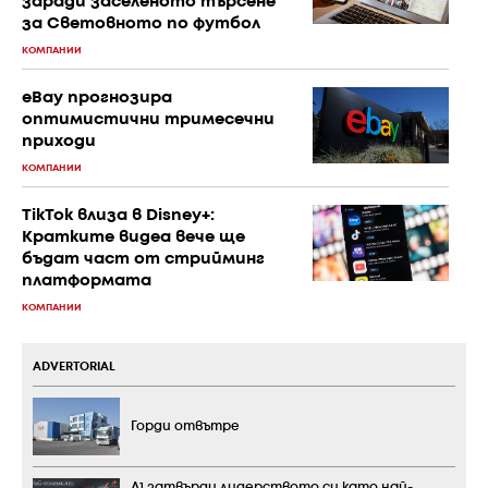
заради заселеното търсене
за Световното по футбол
КОМПАНИИ
eBay прогнозира
оптимистични тримесечни
приходи
КОМПАНИИ
TikTok влиза в Disney+:
Кратките видеа вече ще
бъдат част от стрийминг
платформата
КОМПАНИИ
ADVERTORIAL
Горди отвътре
А1 затвърди лидерството си като най-