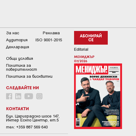
За нас
Реклама
АБОНИРАЙ
Аудитория
ISO 9001-2015
СЕ
Декларация
Editorial
МЕНИДЖЪР
Общи условия
07/2026
Пoлитикa зa
пoвepитeлнocт
Политика за бисквитки
СЛЕДВАЙТЕ НИ
КОНТАКТИ
Бул. Цариградско шосе 147,
Интер Ескпо Център, ет.5
тел: +359 887 569 640