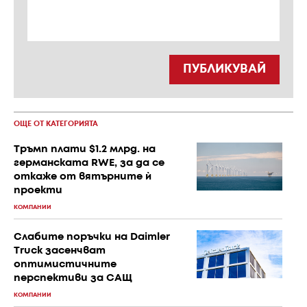
ПУБЛИКУВАЙ
ОЩЕ ОТ КАТЕГОРИЯТА
Тръмп плати $1.2 млрд. на
германската RWE, за да се
откаже от вятърните ѝ
проекти
КОМПАНИИ
Слабите поръчки на Daimler
Truck засенчват
оптимистичните
перспективи за САЩ
КОМПАНИИ