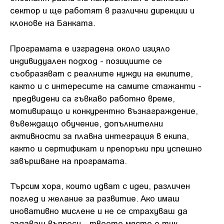
сектор и ще работят в различни дирекции и
клонове на Банката.
Програмата е изградена около изцяло
индивидуален подход - позициите се
съобразяват с реалните нужди на екипите,
както и с интересите на самите стажанти -
предвидени са гъвкаво работно време,
мотивиращо и конкурентно възнаграждение,
въвеждащо обучение, допълнителни
активности за плавна интеграция в екипа,
както и сертификат и препоръки при успешно
завършване на програмата.
Търсим хора, които идват с идеи, различен
поглед и желание за развитие. Ако имаш
иновативно мислене и не се страхуваш да
задаваш въпроси - твоето място е тук,