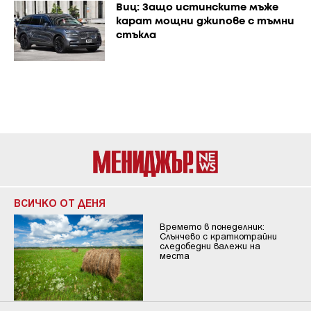
Виц: Защо истинските мъже
карат мощни джипове с тъмни
стъкла
ВСИЧКО ОТ ДЕНЯ
Времето в понеделник:
Слънчево с краткотрайни
следобедни валежи на
места