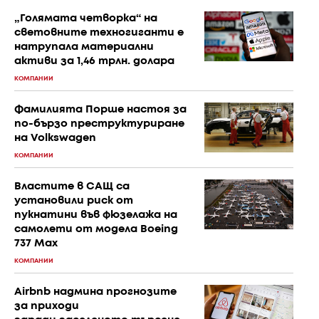
„Голямата четворка“ на
световните техногиганти е
натрупала материални
активи за 1,46 трлн. долара
КОМПАНИИ
Фамилията Порше настоя за
по-бързо преструктуриране
на Volkswagen
КОМПАНИИ
Властите в САЩ са
установили риск от
пукнатини във фюзелажа на
самолети от модела Boeing
737 Max
КОМПАНИИ
Airbnb надмина прогнозите
за приходи