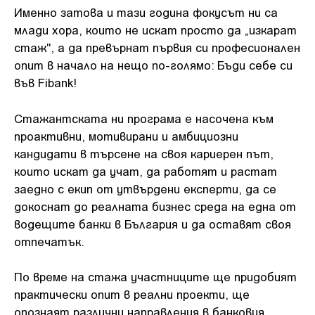
Именно затова и тази година фокусът ни са
млади хора, които не искат просто да „изкарат
стаж", а да превърнат първия си професионален
опит в начало на нещо по-голямо: Бъди себе си
във Fibank!
Стажантската ни програма е насочена към
проактивни, мотивирани и амбициозни
кандидати в търсене на своя кариерен път,
които искат да учат, да работят и растат
заедно с екип от утвърдени експерти, да се
докоснат до реалната бизнес среда на една от
водещите банки в България и да оставят своя
отпечатък.
По време на стажа участниците ще придобият
практически опит в реални проекти, ще
опознаят различни направления в банковия