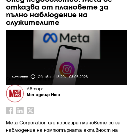
отказва от плановете за
пълно наблюдение на
служителите
Обновена 18:20ч., 03.06.2026
КОМПАНИИ
Снимка: Getty Images
Автор:
Мениджър Нюз
Meta Corporation ще коригира плановете си за
наблюдение на компютърната активност на