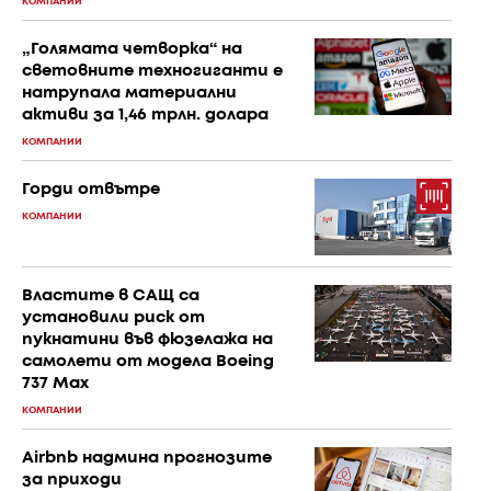
КОМПАНИИ
„Голямата четворка“ на
световните техногиганти е
натрупала материални
активи за 1,46 трлн. долара
КОМПАНИИ
Горди отвътре
КОМПАНИИ
Властите в САЩ са
установили риск от
пукнатини във фюзелажа на
самолети от модела Boeing
737 Max
КОМПАНИИ
Airbnb надмина прогнозите
за приходи