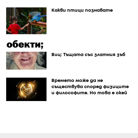
Какви птици познавате
Виц: Тъщата със златния зъб
Времето може да не
съществува според физиците
и философите. Но това е окей