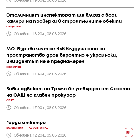
Столичният инспекторат ще влиза с боди
камери на проверки в строителните обекти
ОБЩЕСТВО
Обновена 18:20ч., 08.08.2026
МО: Взривилият се във въздушното ни
пространство дрон вероятно е украински,
инцидентът не е преднамерен
БЪЛГАРИЯ
Обновена 17:40ч., 08.08.2026
Бивш адвокат на Тръмп бе утвърден от Сената
на САЩ за главен прокурор
СВЯТ
Обновена 17:00ч., 08.08.2026
Горди отвътре
КОМПАНИИ
|
ADVERTORIAL
Обновена 12:20ч., 05.08.2026