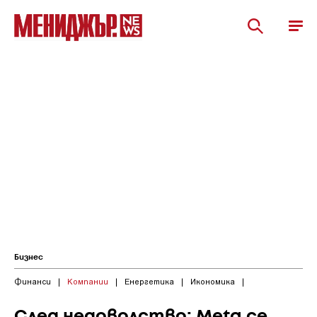
Бизнес
Финанси
|
Компании
|
Енергетика
|
Икономика
|
След недоволство: Meta се