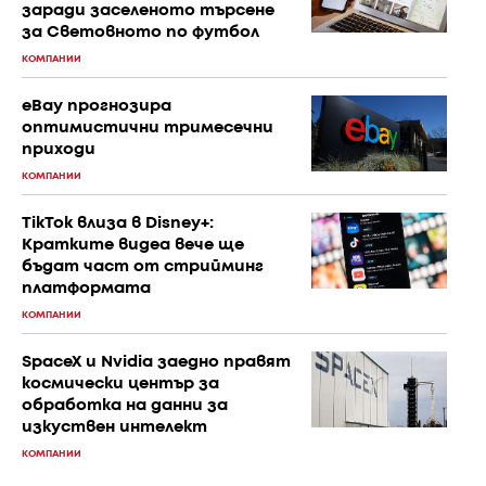
заради заселеното търсене
за Световното по футбол
КОМПАНИИ
eBay прогнозира
оптимистични тримесечни
приходи
КОМПАНИИ
TikTok влиза в Disney+:
Кратките видеа вече ще
бъдат част от стрийминг
платформата
КОМПАНИИ
SpaceX и Nvidia заедно правят
космически център за
обработка на данни за
изкуствен интелект
КОМПАНИИ