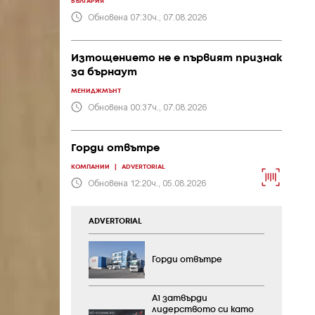
БЪЛГАРИЯ
Обновена 07:30ч., 07.08.2026
Изтощението не е първият признак
за бърнаут
МЕНИДЖМЪНТ
Обновена 00:37ч., 07.08.2026
Горди отвътре
КОМПАНИИ
|
ADVERTORIAL
Обновена 12:20ч., 05.08.2026
ADVERTORIAL
Горди отвътре
А1 затвърди
лидерството си като