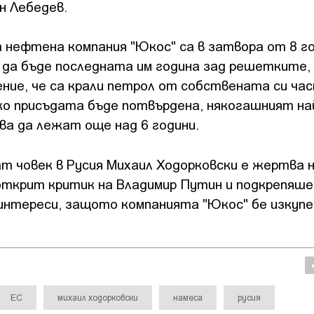
н Лебедев.
нефтена компания "Юкос" са в затвора от 8 го
 да бъде последната им година зад решетките,
ние, че са крали петрол от собствената си ча
 Ако присъдата бъде потвърдена, някогашният н
ва да лежат още над 6 години.
т човек в Русия Михаил Ходорковски е жертва 
открит критик на Владимир Путин и подкрепяше
 интереси, защото компанията "Юкос" бе изкупе
ЕС
михаил ходорковски
намеса
русия