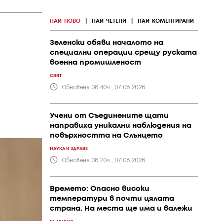
НАЙ-НОВО
|
НАЙ-ЧЕТЕНИ
|
НАЙ-КОМЕНТИРАНИ
Зеленски обяви началото на
специални операции срещу руската
военна промишленост
СВЯТ
Обновена 08:40ч., 07.08.2026
Учени от Съединените щати
направиха уникални наблюдения на
повърхността на Слънцето
НАУКА И ЗДРАВЕ
Обновена 08:20ч., 07.08.2026
Времето: Опасно високи
температури в почти цялата
страна. На места ще има и валежи