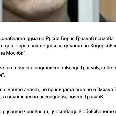
жавната дума на Русия Борис Гризлов призова
т да не притиска Русия за делото на Ходорковс
на Москва”.
в политически подтекст, твърди Гризлов, който
".
и, които знаят, че присъдата още не е влязла в
, а политическа инсинуация, смята Гризлов.
за руските чиновници, участващи в обявяването 