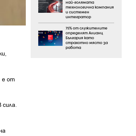
най-голямата
технологична компания
и системен
интегратор
75% от служителите
определят Алианц
България като
страхотно място за
работа
ки,
 е от
 сила.
на