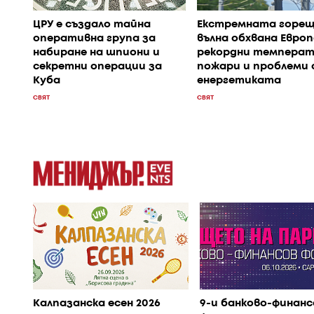
ЦРУ е създало тайна
Екстремната горе
оперативна група за
вълна обхвана Европ
набиране на шпиони и
рекордни температ
секретни операции за
пожари и проблеми 
Куба
енергетиката
СВЯТ
СВЯТ
Калпазанска есен 2026
9-и банково-финанс