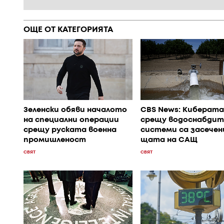
ОЩЕ ОТ КАТЕГОРИЯТА
Зеленски обяви началото
CBS News: Киберата
на специални операции
срещу водоснабдит
срещу руската военна
системи са засечени
промишленост
щата на САЩ
СВЯТ
СВЯТ