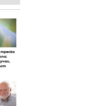
 треска
опа:
учаи,
ъст