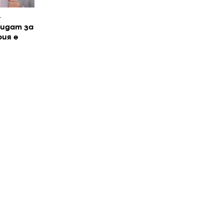
-
дидат за
рия е