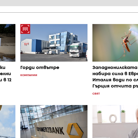
ки
Горди отвътре
Западнонилската
елни
набира сила в Евр
КОМПАНИИ
 в 12
Италия води по сл
Гърция отчита р
СВЯТ