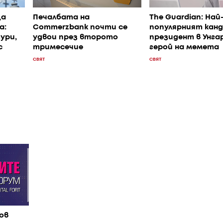
ща
Печалбата на
The Guardian: Най
а:
Commerzbank почти се
популярният кан
ури,
удвои през второто
президент в Унга
с
тримесечие
герой на мемета
СВЯТ
СВЯТ
ов