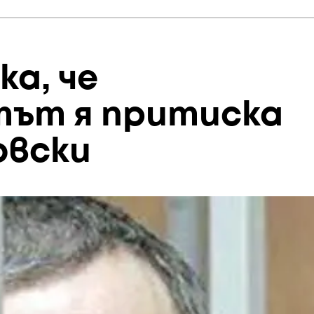
ка, че
тът я притиска
овски