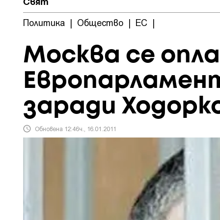
Свят
Политика
|
Общество
|
ЕС
|
Москва се опла
Европарламен
заради Ходорк
Обновена 12:46ч., 16.01.2011