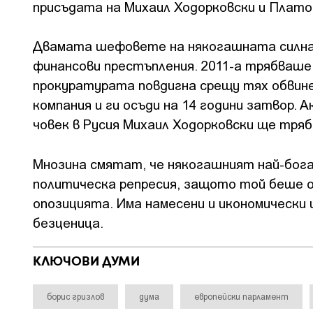
присъдата на Михаил Ходорковски и Плато
Двамата шефовете на някогашната силна 
финансови престъпления. 2011-а трябваше
прокуратурата повдигна срещу тях обвине
компания и ги осъди на 14 години затвор.
човек в Русия Михаил Ходорковски ще тряб
Мнозина смятат, че някогашният най-бога
политическа репресия, защото той беше 
опозицията. Има намесени и икономически
безценица.
КЛЮЧОВИ ДУМИ
борис гризлов
дума
европейски парламент