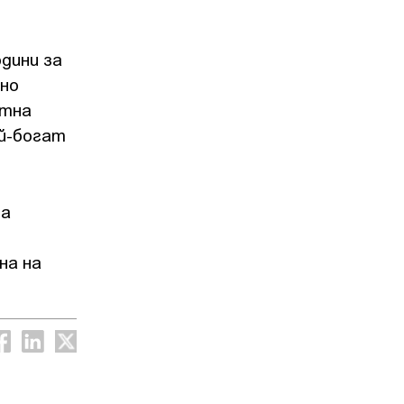
дини за
 но
стна
ай-богат
на
на на