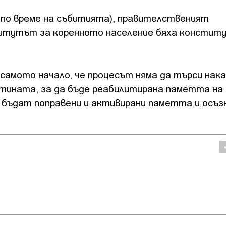
 по време на събитията), правителственият
титутът за коренното население бяха констит
самото начало, че процесът няма да търси нак
истината, за да бъде реабилитирана паметта на
а бъдат поправени и активирани паметта и осъ