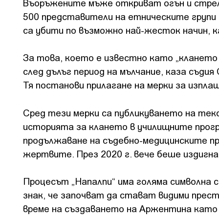
Въоръжените мъже откриват огън и стреля
500 представители на етническите групи к
са убити по възможно най-жесток начин, к
За това, което е известно като „клането 
след дълъг период на мълчание, каза съдия
Тя постанови прилагане на мерки за изпл
Сред тези мерки са публикуването на тек
историята за клането в училищните прогр
продължаване на съдебно-медицинските пр
жертвите. През 2020 г. вече беше издигн
Процесът „Напалпи“ има голяма символна с
знак, че започват да стават видими прес
време на създаването на Аржентина като н