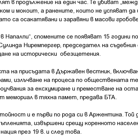
т в продължение на един час. Те убиват „межд
ом и мокоит, а ранените, които не успяват да
ато са осакатявани и заравяни в масови гробове
в Напалпи“, спомените се появяват 15 години по
 Сулинда Ниремпергер, председател на съдебния
ащане на исторически обезщетения.
ста на присъдата в Държавен вестник, включва
ами, излъчване на процеса по обществената те
оучвания за ексхумиране и преместване на ост
ат мемориал в тяхна памет, предава БТА.
тойност и е първи по рода си в Аржентина. Той 
тъпленията, извършени срещу коренното населе
ация през 19 в. и след това.