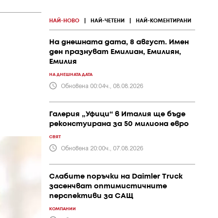
НАЙ-НОВО
|
НАЙ-ЧЕТЕНИ
|
НАЙ-КОМЕНТИРАНИ
На днешната дата, 8 август. Имен
ден празнуват Емилиан, Емилиян,
Емилия
НА ДНЕШНАТА ДАТА
Обновена 00:04ч., 08.08.2026
Галерия „Уфици“ в Италия ще бъде
реконстуирана за 50 милиона евро
СВЯТ
Обновена 20:00ч., 07.08.2026
Слабите поръчки на Daimler Truck
засенчват оптимистичните
перспективи за САЩ
КОМПАНИИ