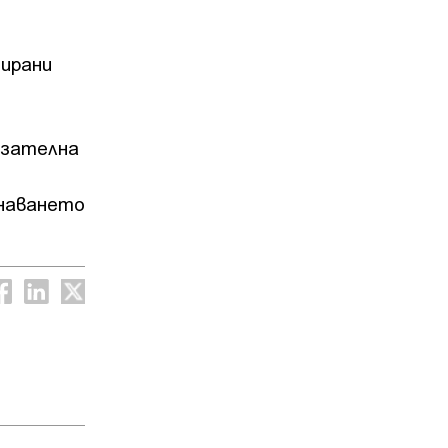
уирани
азателна
знаването