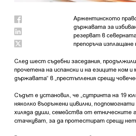
Аржентинското право
държавата за избиван
резерват в северната
препоръча изплащане 
След шест съдебни заседания, продължили 
прочетена на испански и на езиците ком и
държавата“ в „престъпления срещу човечес
Съдът е установил, че „сутринта на 19 юл
няколко въоръжени цивилни, подпомогнати
хиляда души, семейства от етническите г
стачкуват, за да протестират срещу нетъ