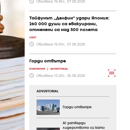
Обновена 19:45ч., 07.08.2026
Тайфунът „Делфин“ удари Япония:
260 000 души са евакуирани,
отменени са над 500 полета
СВЯТ
Обновена 19:30ч., 07.08.2026
Горди отвътре
КОМПАНИИ
|
ADVERTORIAL
Обновена 12:20ч., 05.08.2026
ADVERTORIAL
Горди отвътре
А1 затвърди
лидерството си като