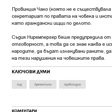
Провинция Чако (която не е съществувала
секретариат по правата на човека и инс
като граждански ищци по делото.
Съдия Ниремпергер беше предупредила от 
отговорност, а това да се знае каква е 
народите, да бъдат излекувани раните, д
на тези нарушения на човешките права.
КЛЮЧОВИ ДУМИ
съд
Аржентина
правосъдие
КОМЕНТАРИ