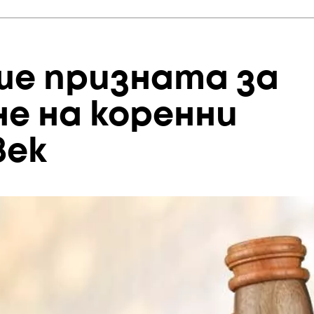
е призната за
не на коренни
век