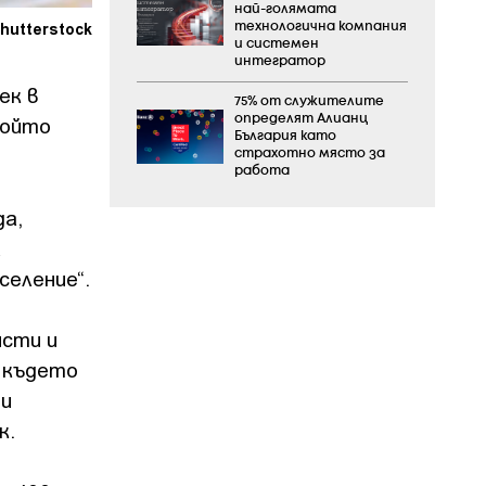
най-голямата
hutterstock
технологична компания
и системен
интегратор
ек в
75% от служителите
определят Алианц
който
България като
страхотно място за
работа
да,
а
селение“.
исти и
, където
ци
к.