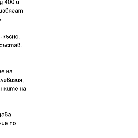
у 400 и
 избягат,
.
-късно,
 състав.
не на
левизия,
анките на
дава
ние по