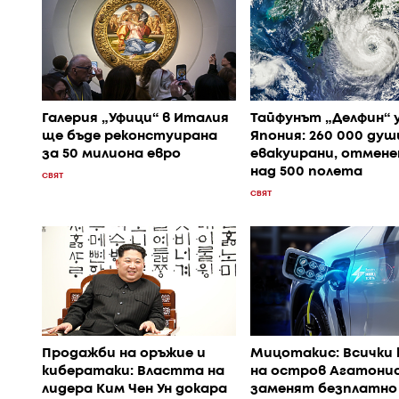
Галерия „Уфици“ в Италия
Тайфунът „Делфин“ 
ще бъде реконстуирана
Япония: 260 000 душ
за 50 милиона евро
евакуирани, отмене
над 500 полета
СВЯТ
СВЯТ
Продажби на оръжие и
Мицотакис: Всички 
кибератаки: Властта на
на остров Агатонис
лидера Ким Чен Ун докара
заменят безплатно