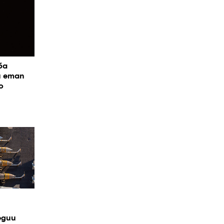
ба
я етап
о
едии