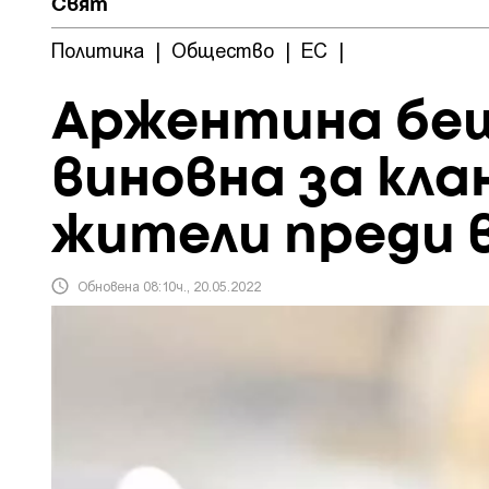
Свят
Политика
|
Общество
|
ЕС
|
Аржентина беш
виновна за кла
жители преди 
Обновена 08:10ч., 20.05.2022