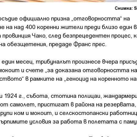
Снимка: S
съдие официално призна „отговорността“ на
е на над 400 коренни жители преди близо един в
 провинция Чако, след безпрецедентен процес, 
на обезщетения, предаде Франс прес.
един месец, трибуналът произнесе вчера присъ
 мокоит и счете „за доказана отговорността н
твото“ в рамките на „геноцид на коренното на
и 1924 г., събота, стотина полицаи, жандармер
 от самолет, пристигат в района на резервата
рупи ком и мокоит, и селскостопански работни
рпимите условия за работа в полетата с паму