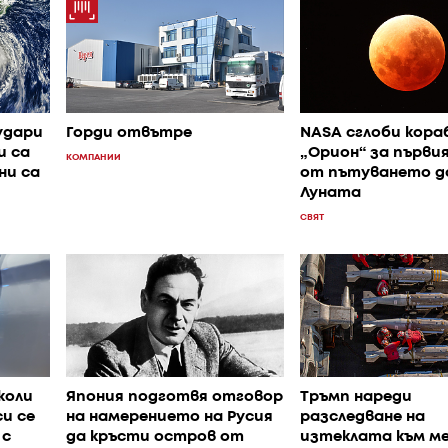
удари
Горди отвътре
NASA сглоби кора
и са
„Орион“ за първи
КОМПАНИИ
ни са
от пътуването д
Луната
СВЯТ
коли
Япония подготвя отговор
Тръмп нареди
и се
на намерението на Русия
разследване на
 с
да кръсти остров от
изтеклата към м