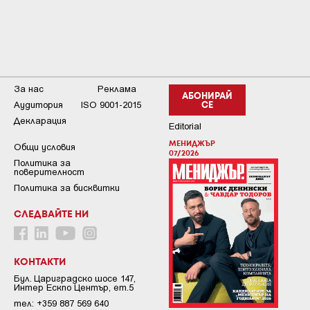
За нас
Реклама
АБОНИРАЙ
Аудитория
ISO 9001-2015
СЕ
Декларация
Editorial
МЕНИДЖЪР
Общи условия
07/2026
Пoлитикa зa
пoвepитeлнocт
Политика за бисквитки
СЛЕДВАЙТЕ НИ
КОНТАКТИ
Бул. Цариградско шосе 147,
Интер Ескпо Център, ет.5
тел: +359 887 569 640