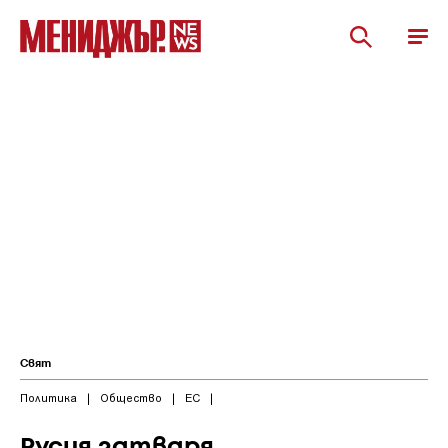
Свят
Политика
|
Общество
|
ЕС
|
Русия затваря