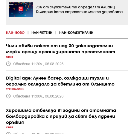
75% от служителите определят Алианц
България като страхотно място за работа
НАЙ-НОВО
|
НАЙ-ЧЕТЕНИ
|
НАЙ-КОМЕНТИРАНИ
Чили обяви пакет от над 30 законодателни
мерки срещу организираната престъпност
СВЯТ
Обновена 11:20ч., 06.08.2026
Digital age: Лунен багер, охлждащи тухли и
огромно огледало за светлина от Слънцето
ТЕХНОЛОГИИ
Обновена 11:00ч., 06.08.2026
Хирошима отбеляза 81 години от атомната
бомбардировка с призив за свят без ядрени
оръжия
СВЯТ