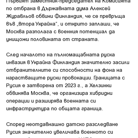
Първият заместник-председател на Комисията
по отбрана в Държавната дума Алексей
Журавльов обвини Финландия, че се превръща
във „втора Украйна“, и открито заплаши, че
Москва разполага с военния потенциал да
унищожи половината от страната.
След началото на пълномащабната руска
инвазия в Украйна Финландия значително засили
отбранителните си способности на фона на
нарастващите руски провокации. Границата с
Русия е затворена от 2023 г., а Хелзинки
обвинява Москва, че организира хибридни
операции и разширява военната си
инфраструктура по общата граница.
Според неотдавнашно датско разследване
Русия значително увеличава военното си