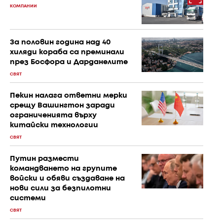
КОМПАНИИ
За половин година над 40
хиляди кораба са преминали
през Босфора и Дарданелите
СВЯТ
Пекин налага ответни мерки
срещу Вашингтон заради
ограниченията върху
китайски технологии
СВЯТ
Путин размести
командването на групите
войски и обяви създаване на
нови сили за безпилотни
системи
СВЯТ