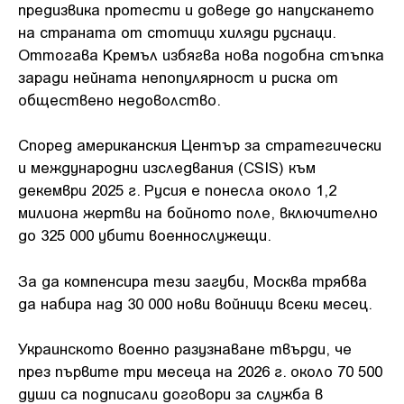
предизвика протести и доведе до напускането
на страната от стотици хиляди руснаци.
Оттогава Кремъл избягва нова подобна стъпка
заради нейната непопулярност и риска от
обществено недоволство.
Според американския Център за стратегически
и международни изследвания (CSIS) към
декември 2025 г. Русия е понесла около 1,2
милиона жертви на бойното поле, включително
до 325 000 убити военнослужещи.
За да компенсира тези загуби, Москва трябва
да набира над 30 000 нови войници всеки месец.
Украинското военно разузнаване твърди, че
през първите три месеца на 2026 г. около 70 500
души са подписали договори за служба в