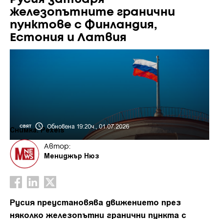
железопътните гранични
пунктове с Финландия,
Естония и Латвия
Обновена 19:20ч., 01.07.2026
СВЯТ
Снимка: Pexels
Автор:
Мениджър Нюз
Русия преустановява движението през
няколко железопътни гранични пункта с