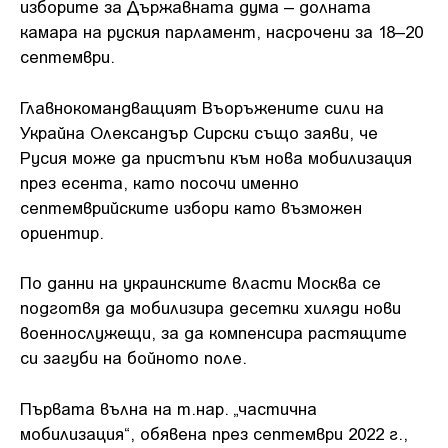
изборите за Държавната дума – долната
камара на руския парламент, насрочени за 18–20
септември.
Главнокомандващият Въоръжените сили на
Украйна Олександър Сирски също заяви, че
Русия може да пристъпи към нова мобилизация
през есента, като посочи именно
септемврийските избори като възможен
ориентир.
По данни на украинските власти Москва се
подготвя да мобилизира десетки хиляди нови
военнослужещи, за да компенсира растящите
си загуби на бойното поле.
Първата вълна на т.нар. „частична
мобилизация“, обявена през септември 2022 г.,