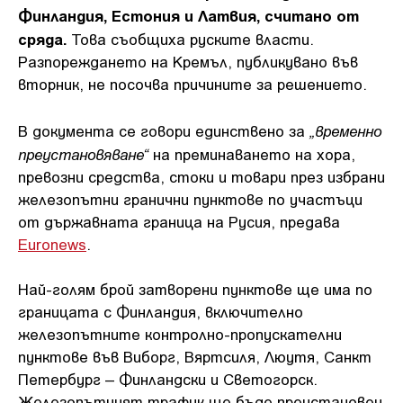
Финландия, Естония и Латвия, считано от
сряда.
Това съобщиха руските власти.
Разпореждането на Кремъл, публикувано във
вторник, не посочва причините за решението.
„временно
В документа се говори единствено за
преустановяване“
на преминаването на хора,
превозни средства, стоки и товари през избрани
железопътни гранични пунктове по участъци
от държавната граница на Русия, предава
Euronews
.
Най-голям брой затворени пунктове ще има по
границата с Финландия, включително
железопътните контролно-пропускателни
пунктове във Виборг, Вяртсиля, Люутя, Санкт
Петербург – Финландски и Светогорск.
Железопътният трафик ще бъде преустановен