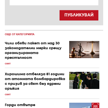
ПУБЛИКУВАЙ
ОЩЕ ОТ КАТЕГОРИЯТА
Чили обяви пакет от над 30
законодателни мерки срещу
организираната
престъпност
СВЯТ
Хирошима отбеляза 81 години
от атомната бомбардировка
с призив за свят без ядрени
оръжия
СВЯТ
Горди отвътре