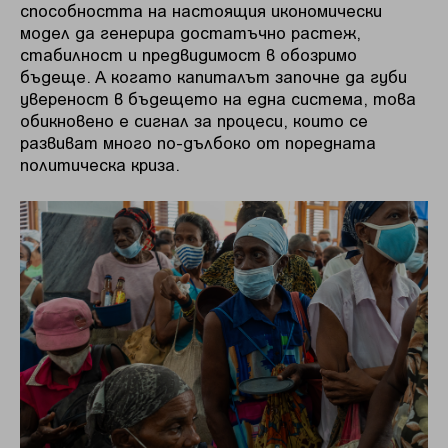
способността на настоящия икономически
модел да генерира достатъчно растеж,
стабилност и предвидимост в обозримо
бъдеще. А когато капиталът започне да губи
увереност в бъдещето на една система, това
обикновено е сигнал за процеси, които се
развиват много по-дълбоко от поредната
политическа криза.