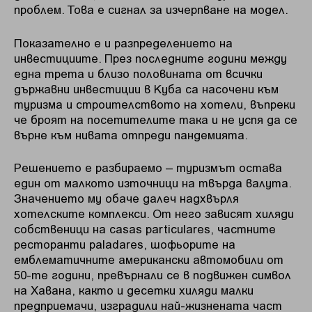
проблем. Това е сигнал за изчерпване на модел.
Показателно е и разпределението на
инвестициите. През последните години между
една трета и близо половината от всички
държавни инвестиции в Куба са насочени към
туризма и строителството на хотели, въпреки
че броят на посетителите така и не успя да се
върне към нивата отпреди пандемията.
Решението е разбираемо – туризмът остава
един от малкото източници на твърда валута.
Значението му обаче далеч надхвърля
хотелските комплекси. От него зависят хиляди
собственици на casas particulares, частните
ресторанти paladares, шофьорите на
емблематичните американски автомобили от
50-те години, превърнали се в подвижен символ
на Хавана, както и десетки хиляди малки
предприемачи, изградили най-жизнената част