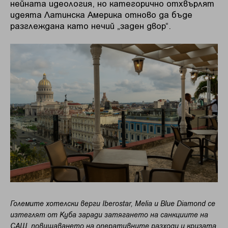
нейната идеология, но категорично отхвърлят
идеята Латинска Америка отново да бъде
разглеждана като нечий „заден двор“.
Големите хотелски верги Iberostar, Melia и Blue Diamond се
изтеглят от Куба заради затягането на санкциите на
САЩ, повишаването на оперативните разходи и кризата