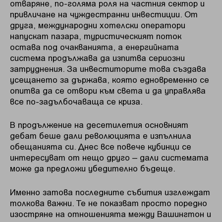
отваряне, по-голяма роля на частния сектор и
привличане на чуждестранни инвестиции. От
друга, международни хотелски оператори
напускат пазара, туристическият поток
остава под очакванията, а енергийната
система продължава да изпитва сериозни
затруднения. За инвеститорите това създава
усещането за държава, която едновременно се
опитва да се отвори към света и да управлява
все по-задълбочаваща се криза.
В продължение на десетилетия основният
дебат беше дали революцията е изпълнила
обещанията си. Днес все повече кубинци се
интересуват от нещо друго – дали системата
може да предложи убедително бъдеще.
Именно затова последните събития изглеждат
толкова важни. Те не показват просто поредно
изостряне на отношенията между Вашингтон и