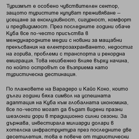
Туризмът е особено чувствителен сектор,
защото туристите купуват преживяване –
усещане за ексклузивност, сигурност, комфорт
и предвидимост. През последните години обаче
Куба все по-често присъства в
международните медии с новини за мащабни
прекъсвания на електрозахранването, недостиг
на горива, проблеми с транспорта и рекордна
емиграция. Това неизбежно влияе върху начина,
по който островът се възприема като
туристическа дестинация.
По плажовете на Варадеро и Кайо Коко, които
дълги години бяха символ на успешната
адаптация на Куба към глобалната икономика,
все по-често могат да бъдат видени празни
шезлонги дори в традиционно силни сезони. За
държава, инвестирала милиарди долари в
хотелска инфраструктура през последните две
десетилетия, това е повече от туристически