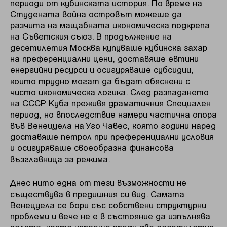
периоди от кубинската история. По време на
Студената война островът можеше да
разчита на мащабната икономическа подкрепа
на Съветския съюз. В продължение на
десетилетия Москва купуваше кубинска захар
на преференциални цени, доставяше евтини
енергийни ресурси и осигуряваше субсидии,
които трудно могат да бъдат обяснени с
чисто икономическа логика. След разпадането
на СССР Куба преживя драматичния Специален
период, но впоследствие намери частична опора
във Венецуела на Уго Чавес, която години наред
доставяше петрол при преференциални условия
и осигуряваше своеобразна финансова
възглавница за режима.
Днес нито една от тези възможности не
съществува в предишния си вид. Самата
Венецуела се бори със собствени структурни
проблеми и вече не е в състояние да изпълнява