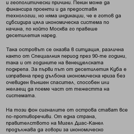
и геополитически причини. Пекин може да
финансира проекти и да предоставя
технологии, но няма индикации, че е готов да
субсидира цяла икономическа система по
начина, по който Москва го правеше
десетилетия наред.
Така островът се оказва в ситуация, различна
както от Специалния период през 90-те години,
така и от годините на венецуелската
подкрепа. За първи път от десетилетия Куба е
изправена пред дълбока икономическа криза без
очевиден външен спасител, способен или
желаещ да поеме част от тежестта на
системата.
На този фон сигналите от острова стават все
по-противоречиви. От една страна,
правителството на Мигел Диас-Канел
продължава да говори за икономическо