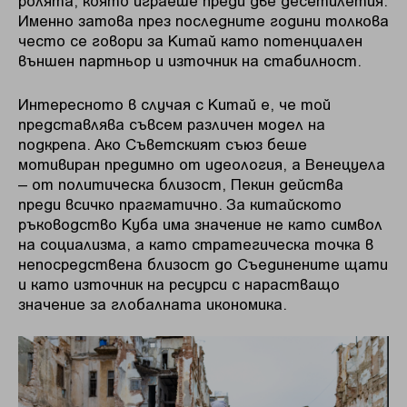
ролята, която играеше преди две десетилетия.
Именно затова през последните години толкова
често се говори за Китай като потенциален
външен партньор и източник на стабилност.
Интересното в случая с Китай е, че той
представлява съвсем различен модел на
подкрепа. Ако Съветският съюз беше
мотивиран предимно от идеология, а Венецуела
– от политическа близост, Пекин действа
преди всичко прагматично. За китайското
ръководство Куба има значение не като символ
на социализма, а като стратегическа точка в
непосредствена близост до Съединените щати
и като източник на ресурси с нарастващо
значение за глобалната икономика.