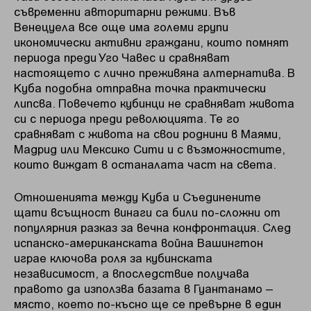
съвременни авторитарни режими. Във
Венецуела все още има големи групи
икономически активни граждани, които помнят
периода преди Уго Чавес и сравняват
настоящето с лично преживяна алтернатива. В
Куба подобна отправна точка практически
липсва. Повечето кубинци не сравняват живота
си с периода преди революцията. Те го
сравняват с живота на свои роднини в Маями,
Мадрид или Мексико Сити и с възможностите,
които виждат в останалата част на света.
Отношенията между Куба и Съединените
щати всъщност винаги са били по-сложни от
популярния разказ за вечна конфронтация. След
испанско-американската война Вашингтон
играе ключова роля за кубинската
независимост, а впоследствие получава
правото да използва базата в Гуантанамо –
място, което по-късно ще се превърне в един