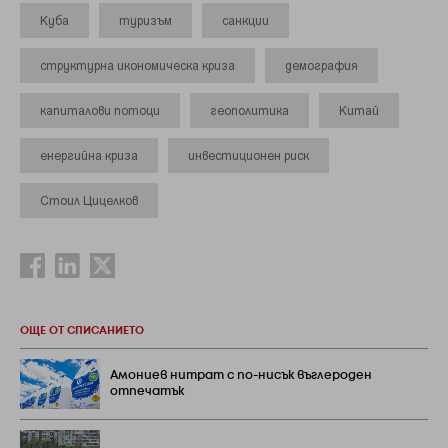
Куба
туризъм
санкции
структурна икономическа криза
демография
капиталови потоци
геополитика
Китай
енергийна криза
инвестиционен риск
Стоил Цицелков
ОЩЕ ОТ СПИСАНИЕТО
Амониев нитрат с по-нисък въглероден
отпечатък