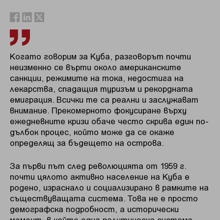
Когато говорим за Куба, разговорът почти
неизменно се върти около американските
санкции, режимите на тока, недостига на
лекарства, спадащия туризъм и рекордната
емиграция. Всички те са реални и заслужават
внимание. Прекомерното фокусиране върху
ежедневните кризи обаче често скрива един по-
дълбок процес, който може да се окаже
определящ за бъдещето на острова.
За първи път след революцията от 1959 г.
почти цялото активно население на Куба е
родено, израснало и социализирано в рамките на
съществуващата система. Това не е просто
демографска подробност, а исторически
момент, в който една политическа система