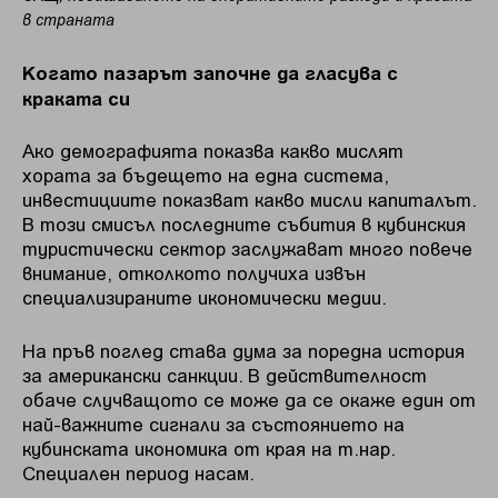
в страната
Когато пазарът започне да гласува с
краката си
Ако демографията показва какво мислят
хората за бъдещето на една система,
инвестициите показват какво мисли капиталът.
В този смисъл последните събития в кубинския
туристически сектор заслужават много повече
внимание, отколкото получиха извън
специализираните икономически медии.
На пръв поглед става дума за поредна история
за американски санкции. В действителност
обаче случващото се може да се окаже един от
най-важните сигнали за състоянието на
кубинската икономика от края на т.нар.
Специален период насам.