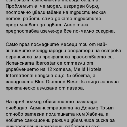
Проблемът е, че модел, изграден върху
постоянно увеличаване на туристическия
поток, работи само докато туристите
продължават да идват. Днес тази
предпоставка изглежда все по-малко сигурна.
Само през последните месеци три от най-
значимите международни оператори на острова
ограничиха или прекратиха присъствието си.
Испанската Iberostar се оттегли от
управлението на 12 хотела, Meliá Hotels
International напусна още 15 обекта, а
канадската Blue Diamond Resorts също започна
практическо излизане от пазара.
На пръв поглед обяснението изглежда
очевидно. Администрацията на Доналд Тръмп
отново затегна политиката към Хавана, а
новите санкционни режими увеличиха риска за
чуждестранни компании, работещи със