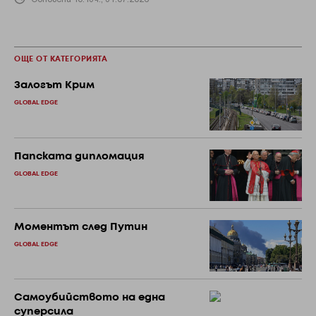
ОЩЕ ОТ КАТЕГОРИЯТА
Залогът Крим
GLOBAL EDGE
Папската дипломация
GLOBAL EDGE
Моментът след Путин
GLOBAL EDGE
Самоубийството на една
суперсила