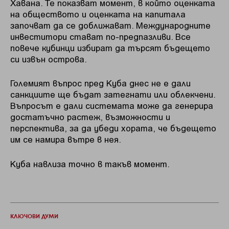
Хавана. Те показват момент, в който оценката
на обществото и оценката на капитала
започват да се доближават. Международните
инвеститори стават по-предпазливи. Все
повече кубинци избират да търсят бъдещето
си извън острова.
Големият въпрос пред Куба днес не е дали
санкциите ще бъдат затегнати или облекчени.
Въпросът е дали системата може да генерира
достатъчно растеж, възможности и
перспектива, за да убеди хората, че бъдещето
им се намира вътре в нея.
Куба навлиза точно в такъв момент.
КЛЮЧОВИ ДУМИ