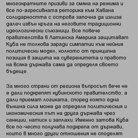
многократните призиви за смяна на режима и
все по-агресивната реторика към Хавана
солидарността с острова започна да излиза
далеч извън кръга на неговите традиционни
идеологически съюзници. Все повече
правителства в Латинска Америка защитават
Куба не толкова заради симпатии към нейния
политически модел, колкото от принципна
позиция в защита на суверенитета и правото
на всяка държава сама да определя своето
бъдеще.
За много страни от региона въпросът вече не
е дали подкрепят кубинското правителство, а
дали приемат логиката, според която една
външна сила може да определя политическия и
икономическия път на друга държава чрез
санкции, натиск и заплахи. Именно затова Куба
все по-често получава подкрепа от държави,
които в много други отношения не споделят