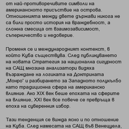
от най-противоречивите символи на
американското присъствие на острова.
Отношенията между двете държави никога не
са били просто история на враждебност, а
сложна смесица от взаимозависимост,
съперничество и недоверие.
Променя се и международният контекст, в
който Куба съществува. След публикуването
на новата Стратегия за национална сигурност
на САЩ мнозина анализатори видяха
възраждане на логиката на Доктрината
„Монро“ и разбирането за Западното полукълбо
като традиционна сфера на американско
влияние. Ако XIX век беше епохата на сферите
на влияние, XXI век все повече се превръща в
епоха на суверенния избор.
Тази тенденция се вижда ясно и по отношение
на Куба. След намесата на САЩ във Венецуела,