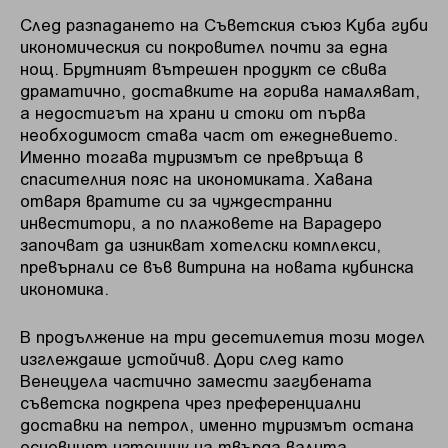
След разпадането на Съветския съюз Куба губи
икономическия си покровител почти за една
нощ. Брутният вътрешен продукт се свива
драматично, доставките на горива намаляват,
а недостигът на храни и стоки от първа
необходимост става част от ежедневието.
Именно тогава туризмът се превръща в
спасителния пояс на икономиката. Хавана
отваря вратите си за чуждестранни
инвеститори, а по плажовете на Варадеро
започват да изникват хотелски комплекси,
превърнали се във витрина на новата кубинска
икономика.
В продължение на три десетилетия този модел
изглеждаше устойчив. Дори след като
Венецуела частично замести загубената
съветска подкрепа чрез преференциални
доставки на петрол, именно туризмът остана
основният източник на твърда валута.