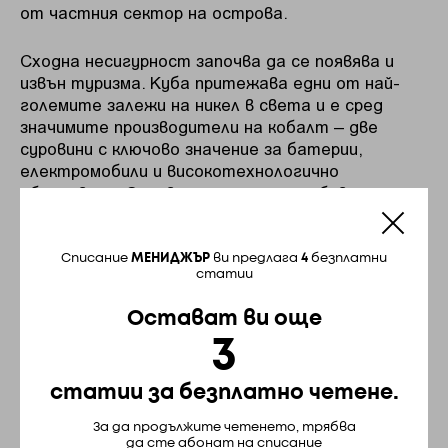
от частния сектор на острова.
Сходна несигурност започва да се появява и
извън туризма. Куба притежава едни от най-
големите залежи на никел в света и е сред
значимите производители на кобалт – две
суровини с ключово значение за батерии,
електромобили и високотехнологично
оборудване. Основната част от добива е
концентрирана около Моа в източната част на
острова и се осъществява чрез съвместни
предприятия с чуждестранни партньори, най-
Списание
МЕНИДЖЪР
ви предлага
4
безплатни
статии
вече канадската Sherritt International.
Остават ви още
В различни години никелът формира между 15 и
3
25 процента от експортните приходи на
страната и дълго време беше разглеждан като
най-реалистичната алтернатива на
статии за безплатно четене.
зависимостта от туризма. Парадоксът е, че
За да продължите четенето, трябва
точно в момент, когато светът инвестира
да сте абонат на списание