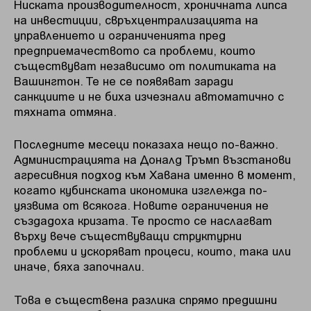
Ниската производителност, хроничната липса
на инвестиции, свръхцентрализацията на
управлението и ограниченията пред
предприемачеството са проблеми, които
съществуват независимо от политиката на
Вашингтон. Те не се появяват заради
санкциите и не биха изчезнали автоматично с
тяхната отмяна.
Последните месеци показаха нещо по-важно.
Администрацията на Доналд Тръмп възстанови
агресивния подход към Хавана именно в момент,
когато кубинската икономика изглежда по-
уязвима от всякога. Новите ограничения не
създадоха кризата. Те просто се наслагват
върху вече съществуващи структурни
проблеми и ускоряват процеси, които, така или
иначе, бяха започнали.
Това е съществена разлика спрямо предишни