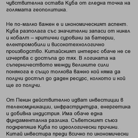
чувствителна остава Куба от гледна точка на
голямата геополитика.
Не по-малко важен е и икономическият аспект.
Куба разполага със значителни запаси от никел
и кобалт – критични суровини за батерии,
електромобили и високотехнологично
производство. Китайският интерес обаче не се
изчерпва с достъпа до тях. В логиката на
съперничеството между великите сили
понякога е също толкова важно кой няма да
получи достъп до даден ресурс, колкото и кой
ще го получи.
От Пекин действително идват инвестиции в
телекомуникации, инфраструктура, енергетика
и добивна индустрия. Има обаче една
фундаментална разлика. Съветският съюз
подкрепяше Куба по идеологически причини.
Китай инвестира преди всичко по икономически