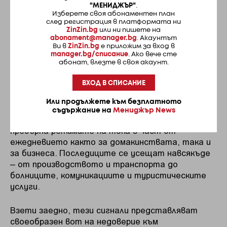
стотици милиарди долари в електромобили и
"МЕНИДЖЪР"
.
Изберете своя абонаментен план
системи за съхранение на енергия, хроничният
след регистрация в платформата ни
недостиг на електричество, ограниченият
ZinZin.bg
или ни пишете на
достъп до капитал и нарастващият
abonament@manager.bg
. Акаунтът
Ви в
ZinZin.bg
е приложим за вход в
геополитически риск поставят под въпрос
manager.bg/списание
. Ако вече сте
способността на Куба да се възползва от
абонат, влезте в своя акаунт.
собствените си природни предимства.
ВХОД В СПИСАНИЕ
Всичко това се случва на фона на най-тежката
Или продължете към безплатното
енергийна криза от десетилетия. Серията от
съдържание на
Мениджър News
сривове в електроенергийната система
превърна режимите на тока в част от
ежедневието както за домакинствата, така и
за бизнеса. Последиците се усещат навсякъде
– от производството и транспорта до
болниците, комуникациите и туристическите
услуги.
Взети заедно, тези сигнали представляват
своеобразен вот на недоверие към