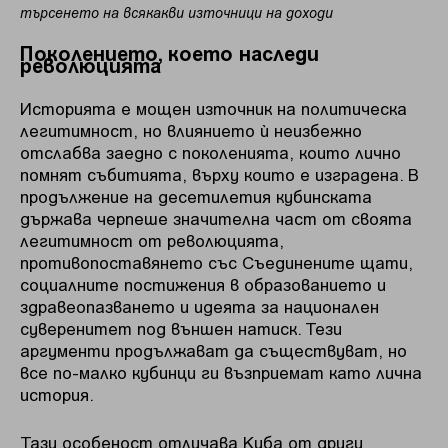
търсенето на всякакви източници на доходи
Поколението, което наследи
революцията
Историята е мощен източник на политическа
легитимност, но влиянието ѝ неизбежно
отслабва заедно с поколенията, които лично
помнят събитията, върху които е изградена. В
продължение на десетилетия кубинската
държава черпеше значителна част от своята
легитимност от революцията,
противопоставянето със Съединените щати,
социалните постижения в образованието и
здравеопазването и идеята за национален
суверенитет под външен натиск. Тези
аргументи продължават да съществуват, но
все по-малко кубинци ги възприемат като лична
история.
Тази особеност отличава Куба от други