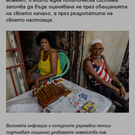
започва да бъде оценявана не през обещанията
на своето начало, а през резултатите на
своето настояще.
Високата инфлация и оскъдните държавни пенсии
подтикват социално уязвимите семейства към