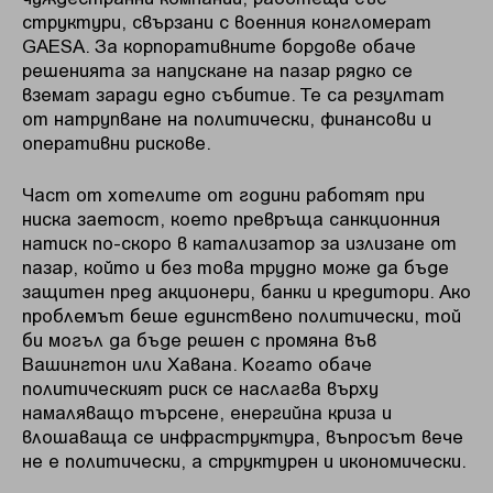
структури, свързани с военния конгломерат
GAESA. За корпоративните бордове обаче
решенията за напускане на пазар рядко се
вземат заради едно събитие. Те са резултат
от натрупване на политически, финансови и
оперативни рискове.
Част от хотелите от години работят при
ниска заетост, което превръща санкционния
натиск по-скоро в катализатор за излизане от
пазар, който и без това трудно може да бъде
защитен пред акционери, банки и кредитори. Ако
проблемът беше единствено политически, той
би могъл да бъде решен с промяна във
Вашингтон или Хавана. Когато обаче
политическият риск се наслагва върху
намаляващо търсене, енергийна криза и
влошаваща се инфраструктура, въпросът вече
не е политически, а структурен и икономически.