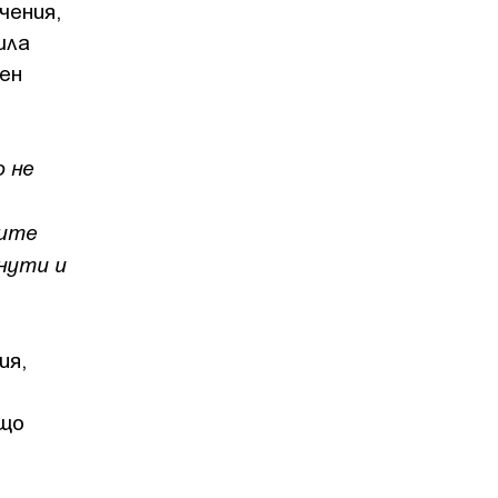
чения,
шла
бен
о не
лите
нути и
ия,
т
ещо