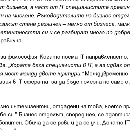
 от бизнеса, а част от IT специалистите преми
ин на мислене. Ръководителите на бизнес отде
зикът стана различен – малко от бизнеса, малк
етентността си и се разбират много по-добре
равилна.
зи философия. Когато поема IT направлението,
„Хората бяха специалисти в IT, а аз идвах 
ва.
вя мост между двете култури.“
Междувременно 
ция в IT сферата, за да бъде полезна не само с
лно интелигентни, отдадени на това, което пр
е си." Бизнес отделът, според нея, се адаптира
опитен. Обича да се рови и да се учи. Докато IT