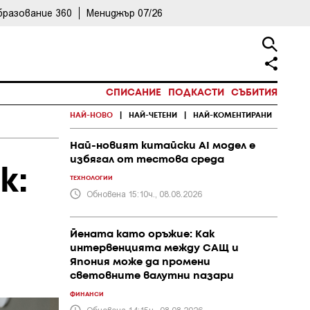
бразование 360
Мениджър 07/26
СПИСАНИЕ
ПОДКАСТИ
СЪБИТИЯ
НАЙ-НОВО
|
НАЙ-ЧЕТЕНИ
|
НАЙ-КОМЕНТИРАНИ
Най-новият китайски AI модел е
избягал от тестова среда
к:
ТЕХНОЛОГИИ
Обновена 15:10ч., 08.08.2026
Йената като оръжие: Как
интервенцията между САЩ и
Япония може да промени
световните валутни пазари
ФИНАНСИ
Обновена 14:15ч., 08.08.2026