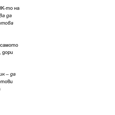
НК-то на
ва да
Затова
е самото
, дори
ик – да
отови
а