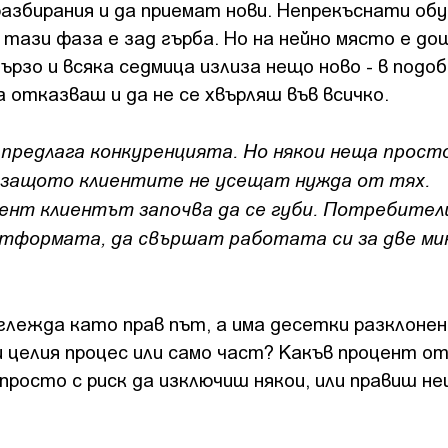
разбирания и да приемат нови. Непрекъснати обу
 тази фаза е зад гърба. Но на нейно място е до
рзо и всяка седмица излиза нещо ново - в подо
 отказваш и да не се хвърляш във всичко.
 предлага конкуренцията. Но някои неща прост
– защото клиентите не усещат нужда от тях.
мент клиентът започва да се губи. Потребите
латформата, да свършат работата си за две ми
глежда като прав път, а има десетки разклонен
 целия процес или само част? Какъв процент о
росто с риск да изключиш някои, или правиш н