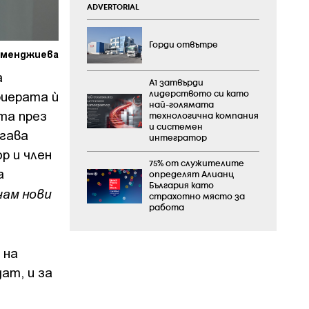
ADVERTORIAL
Горди отвътре
ерменджиева
а
А1 затвърди
риерата ѝ
лидерството си като
най-голямата
та през
технологична компания
и системен
огава
интегратор
р и член
75% от служителите
а
определят Алианц
България като
чам нови
страхотно място за
работа
 на
ат, и за