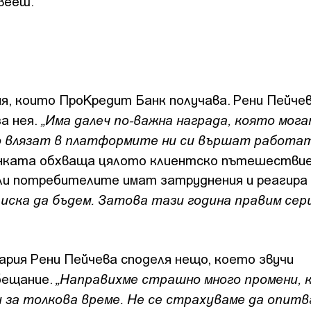
вееш."
я, които ПроКредит Банк получава. Рени Пейчев
„Има далеч по-важна награда, която мога
а нея.
о влязат в платформите ни си вършат работат
ката обхваща цялото клиентско пътешествие
ли потребителите имат затруднения и реагира 
е иска да бъдем. Затова тази година правим сер
ария Рени Пейчева споделя нещо, което звучи
„Направихме страшно много промени, 
бещание.
ли за толкова време. Не се страхуваме да опитв