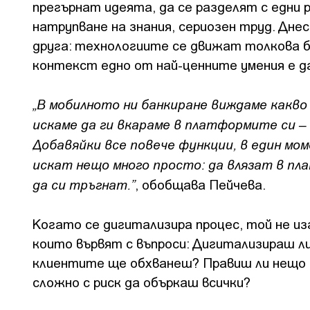
прегърнат идеята, да се разделят с едни 
натрупване на знания, сериозен труд. Днес
друга: технологиите се движат толкова бъ
контекст едно от най-ценните умения е да
„В мобилното ни банкиране виждаме какво
искаме да ги вкараме в платформите си 
Добавяйки все повече функции, в един мо
искат нещо много просто: да влязат в п
да си тръгнат.”
, обобщава Пейчева.
Когато се дигитализира процес, той не из
които вървят с въпроси: Дигитализираш ли
клиентите ще обхванеш? Правиш ли нещо п
сложно с риск да объркаш всички?