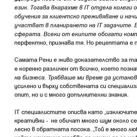
език. Тогава вкарахме в IT отдела колеги
обучения за клиентско преживяване и нач
участват в планирането на IT задачите. Е
сферата. Всеки от екипите обогати комп
перфектно, признава тя. Но рецептата е п
Самата Рени е живо доказателство за та
е коренно различен от всичко, което позна
на бизнеса. Трябваше ми време да устано
усилено и върху собствената си специализа
опит, но и с много допълнителни знания.
IT специалистите описва като „изключите
креативни - не обичат много шум около себ
лесно в обратната посока. „Той е много люб