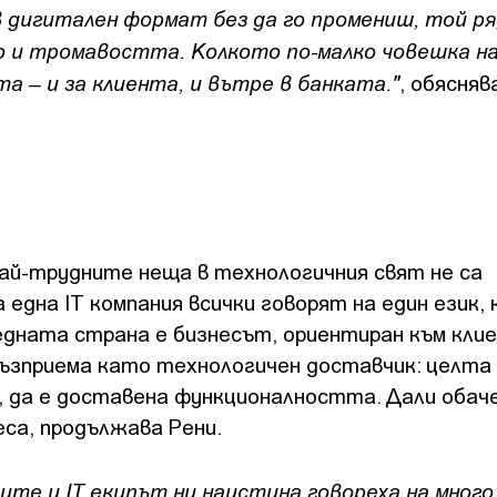
 дигитален формат без да го промениш, той р
 и тромавостта. Колкото по-малко човешка на
а – и за клиента, и вътре в банката."
, обясняв
най-трудните неща в технологичния свят не са
една IT компания всички говорят на един език, 
 едната страна е бизнесът, ориентиран към кли
възприема като технологичен доставчик: целта 
т, да е доставена функционалността. Дали обач
еса, продължава Рени.
ите и IT екипът ни наистина говореха на много