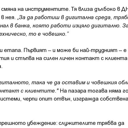
 смяна на инструментите. Тя влиза дълбоко в Д
„За да работиш в дигитална среда, тряб
в нея.
знал в банка, която работи изцяло дигитално. 
хническо, то е човешко.”
и етапа. Първият – и може би най-трудният – 
тия и стъпва на силен личен контакт с клиента
.
гиталното, така че да оставим и човешкия обл
контакт с клиентите."
На пазара тогава няма г
системи, черпи опит отвън, изгражда собствен
трешното убеждение: служителите трябва да