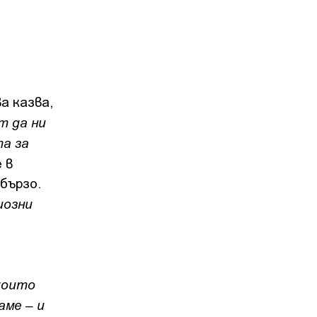
а казва,
т да ни
а за
 в
бързо.
иозни
които
аме – и