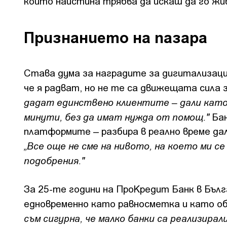
който наистина трябва да искаш да го жи
Признанието на пазара
Става дума за наградите за дигитализаци
че я радват, но не те са движещата сила з
дадат единствено клиентите – дали кат
минути, без да имат нужда от помощ."
Бан
платформите – разбира в реално време да
„Все още не сме на нивото, на което ми с
подобрения."
За 25-те години на ПроКредит Банк в Бълг
едновременно като равносметка и като о
съм сигурна, че малко банки са реализира