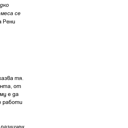
ядко
меса се
а Рени
казва тя.
ента, от
му е да
е работи
 различен