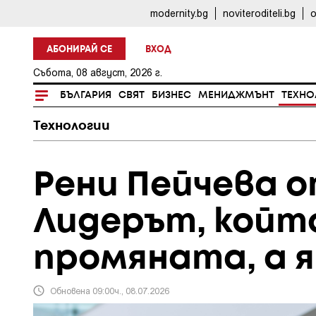
modernity.bg
noviteroditeli.bg
o
АБОНИРАЙ СЕ
ВХОД
Събота, 08 август, 2026 г.
БЪЛГАРИЯ
СВЯТ
БИЗНЕС
МЕНИДЖМЪНТ
ТЕХНО
Технологии
Рени Пейчева 
Лидерът, който
промяната, а я
Обновена 09:00ч., 08.07.2026