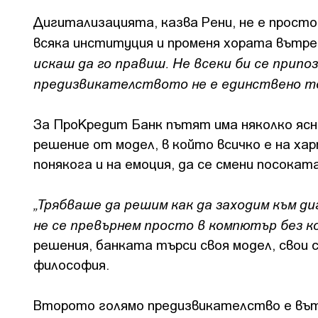
Дигитализацията, казва Рени, не е просто
всяка институция и променя хората вътре 
искаш да го правиш. Не всеки би се припо
предизвикателството не е единствено те
За ПроКредит Банк пътят има няколко ясн
решение от модел, в който всичко е на хар
понякога и на емоция, да се смени посоката
„Трябваше да решим как да заходим към ди
не се превърнем просто в компютър без 
решения, банката търси своя модел, свои 
философия.
Второто голямо предизвикателство е въ