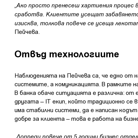
„Ако просто пренесеш хартиения процес в
сработва. Клиентите усещат забавянето
изисква, толкова повече се усеща лекотат
Пейчева.
Отвъд технологиите
Наблюденията на Пейчева са, че едно от 
системите, а комуникацията. В рамките на 
В банка обаче ситуацията е различна: от
другата – IT екип, който традиционно се 
има стабилни системи, да е написан кодъ
добре за клиента – това е работа на бизн
„Допреди повече от 5 години бизнес отдел