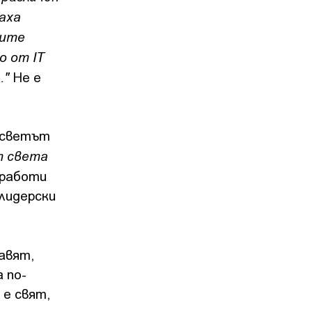
наха
лите
о от IT
."
Не е
 светът
от света
работи
 лидерски
авят,
 по-
 е свят,