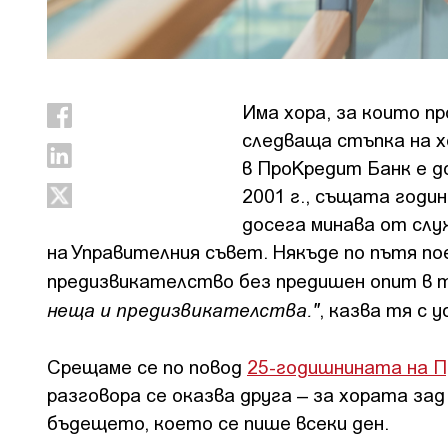
Има хора, за които пр
следваща стъпка на х
в ПроКредит Банк е д
2001 г., същата годи
досега минава от слу
на Управителния съвет. Някъде по пътя по
предизвикателство без предишен опит в т
неща и предизвикателства."
, казва тя с у
Срещаме се по повод
25-годишнината на 
разговора се оказва друга – за хората за
бъдещето, което се пише всеки ден.