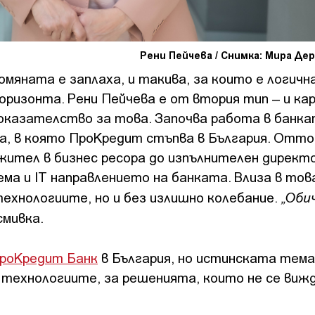
Рени Пейчева / Снимка: Мира Д
омяната е заплаха, и такива, за които е логичн
оризонта. Рени Пейчева е от втория тип – и ка
оказателство за това. Започва работа в банка
на, в която ПроКредит стъпва в България. Отт
жител в бизнес ресора до изпълнителен директо
ема и IT направлението на банката. Влиза в тов
„Оби
ехнологиите, но и без излишно колебание.
смивка.
ПроКредит Банк
в България, но истинската тема
д технологиите, за решенията, които не се вижд