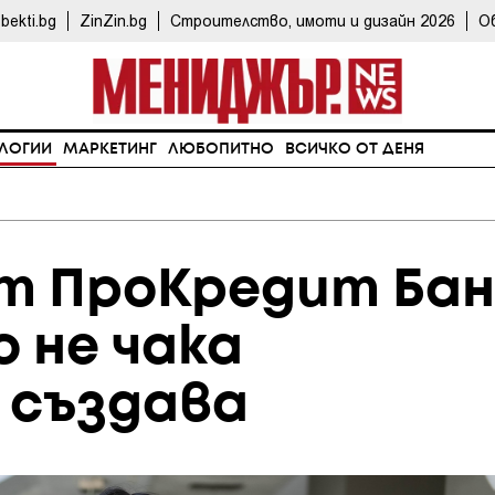
bekti.bg
ZinZin.bg
Строителство, имоти и дизайн 2026
О
ЛОГИИ
МАРКЕТИНГ
ЛЮБОПИТНО
ВСИЧКО ОТ ДЕНЯ
от ПроКредит Бан
 не чака
 създава