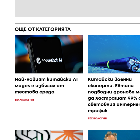
ОЩЕ ОТ КАТЕГОРИЯТА
Най-новият китайски AI
Китайски военни
модел е избягал от
експерти: Евтини
тестова среда
подводни дронове 
да застрашат 99% 
ТЕХНОЛОГИИ
световния интерне
трафик
ТЕХНОЛОГИИ