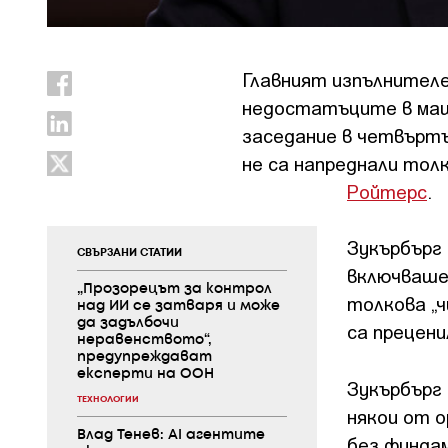
Главният изпълнителе
недостатъците в мащ
заседание в четвъртъ
не са напреднали толк
Ройтерс
.
Зукърбърг 
СВЪРЗАНИ СТАТИИ
включваше 
„Прозорецът за контрол
толкова „ч
над ИИ се затваря и може
да задълбочи
са прецен
неравенството“,
предупреждават
експерти на ООН
Зукърбърг 
ТЕХНОЛОГИИ
някои от о
Влад Тенев: AI агентите
без фунда