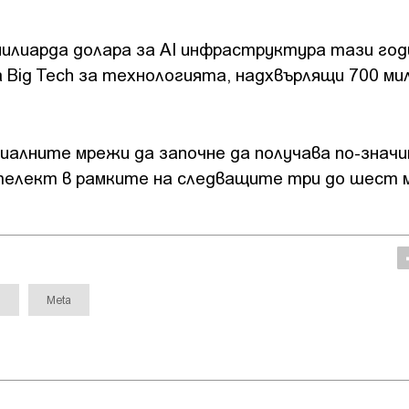
 милиарда долара за AI инфраструктура тази год
 Big Tech за технологията, надхвърлящи 700 ми
циалните мрежи да започне да получава по-знач
телект в рамките на следващите три до шест 
т
Meta