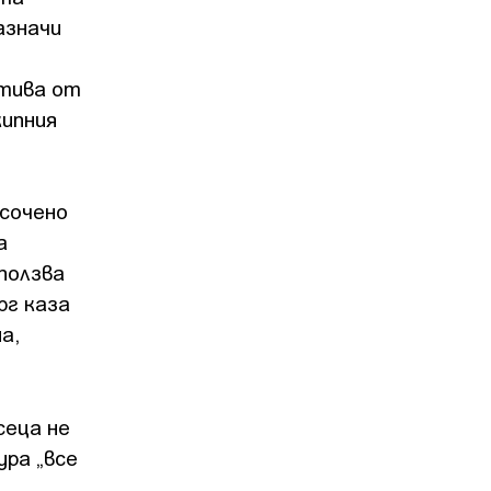
азначи
отива от
кипния
сочено
а
зползва
рг каза
а,
сеца не
ура „все