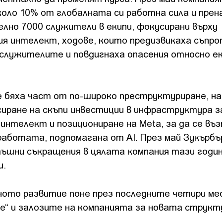
оло 10% от глобалната си работна сила и прен
лно 7000 служители в екипи, фокусирани върху
ия интелект, ходове, които предизвикаха съпр
 служителите и повдигнаха опасения относно е
 бяха част от по-широко преструктуриране, на
сиране на скъпи инвестиции в инфраструктура з
интелект и позициониране на Meta, за да се въ
ботата, подпомагана от AI. През май Зукърбъ
тъшни съкращения в цялата компания тази годин
и.
ото развитие поне през последните четири ме
хме“ и залозите на компанията за новата структ