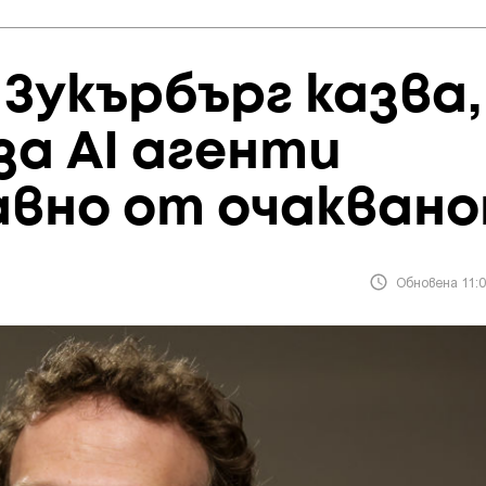
Зукърбърг казва,
а AI агенти
авно от очакван
Обновена 11:0