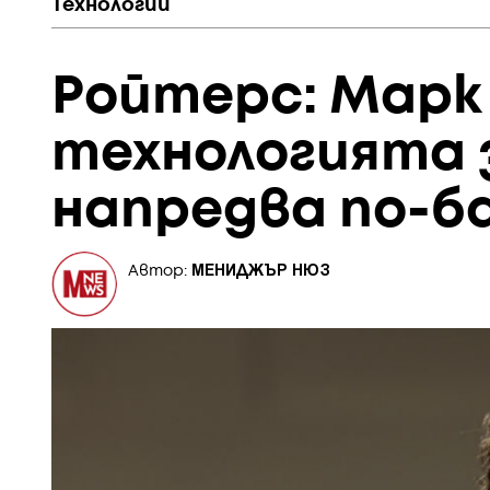
Технологии
Ройтерс: Марк 
технологията з
напредва по-б
МЕНИДЖЪР НЮЗ
Автор: