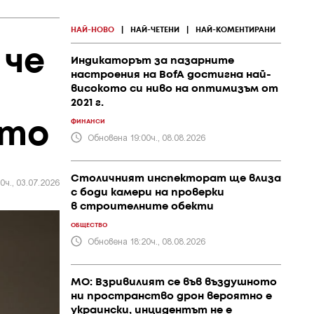
НАЙ-НОВО
|
НАЙ-ЧЕТЕНИ
|
НАЙ-КОМЕНТИРАНИ
 че
Индикаторът за пазарните
настроения на BofA достигна най-
високото си ниво на оптимизъм от
2021 г.
ФИНАНСИ
ото
Обновена 19:00ч., 08.08.2026
Столичният инспекторат ще влиза
0ч., 03.07.2026
с боди камери на проверки
в строителните обекти
ОБЩЕСТВО
Обновена 18:20ч., 08.08.2026
МО: Взривилият се във въздушното
ни пространство дрон вероятно е
украински, инцидентът не е