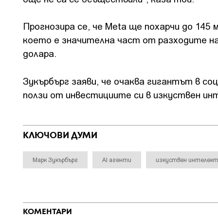
Прогнозира се, че Meta ще похарчи до 145
което е значителна част от разходите на
долара.
Зукърбърг заяви, че очаква гигантът в со
ползи от инвестициите си в изкуствен ин
КЛЮЧОВИ ДУМИ
Марк Зукърбърг
AI агенти
изкуствен интелек
КОМЕНТАРИ