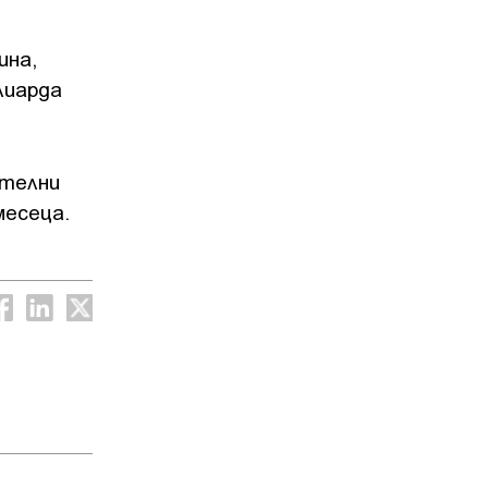
ина,
лиарда
ителни
месеца.