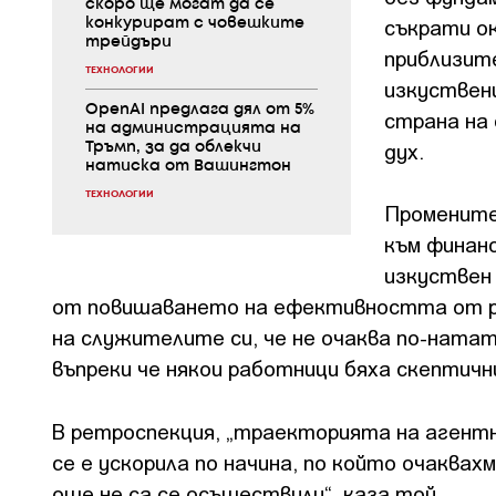
скоро ще могат да се
съкрати ок
конкурират с човешките
трейдъри
приблизите
ТЕХНОЛОГИИ
изкуствен
OpenAI предлага дял от 5%
страна на
на администрацията на
дух.
Тръмп, за да облекчи
натиска от Вашингтон
ТЕХНОЛОГИИ
Промените
към финан
изкуствен 
от повишаването на ефективността от ра
на служителите си, че не очаква по-ната
въпреки че някои работници бяха скептичн
В ретроспекция, „траекторията на агентн
се е ускорила по начина, по който очаква
още не са се осъществили“, каза той.