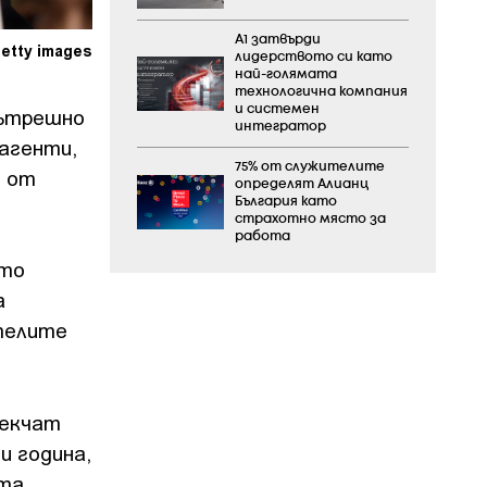
А1 затвърди
etty images
лидерството си като
най-голямата
технологична компания
и системен
вътрешно
интегратор
 агенти,
75% от служителите
т от
определят Алианц
България като
страхотно място за
работа
ято
а
ителите
мекчат
и година,
ята