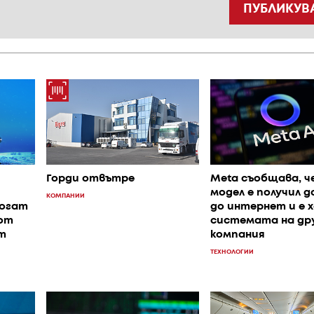
ПУБЛИКУВ
Горди отвътре
Meta съобщава, че
модел е получил 
КОМПАНИИ
могат
до интернет и е х
от
системата на др
т
компания
ТЕХНОЛОГИИ