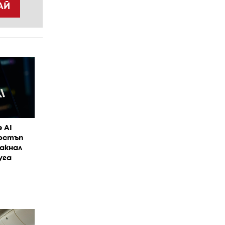
АЙ
 AI
достъп
акнал
уга