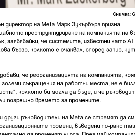
Снимка: G
н директор на Meta Марк Зукърбърг призна
абното преструктуриране на компанията на 
к, заявявайки, че системите, известни като AI
ова бързо, колкото е очаквал, според запис, чу
добави, че реорганизацията на компанията, ко
големи съкращения на работни места, не е бил
иста“, колкото би могла да бъде, и че ръковод
или погрешно времето за промените.
и други ръководители на Meta се стремят да с
рганизационните промени, въведени по-рано таз
ментално да променят курса. През май компани