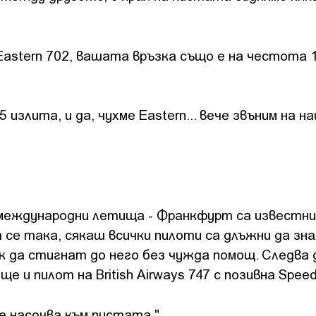
 Eastern 702, вашата връзка също е на честота 1
5 излита, и да, чухме Eastern... вече звъним на н
международни летища - Франкфурт са известни
се така, сякаш всички пилоти са длъжни да зн
ак да стигнат до него без чужда помощ. Следва 
 пилот на British Airways 747 с позивна Speedb
се насочва към пистата."