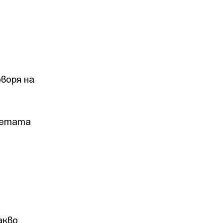
оворя на
клетата
акво