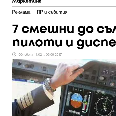
Маркетинг
Реклама
|
ПР и събития
|
7 смешни до съ
пилоти и дисп
Обновена 11:02ч., 06.09.2017