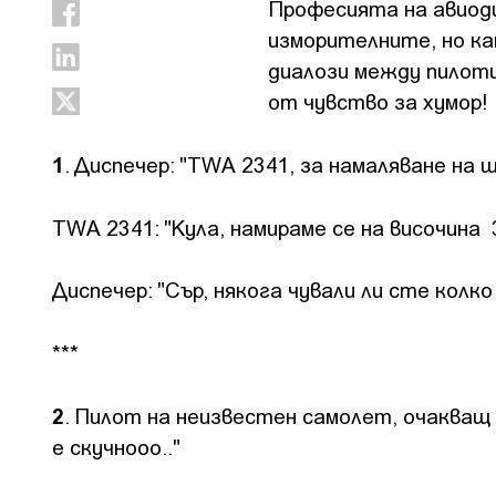
Професията на авиоди
изморителните, но ка
диалози между пилоти
от чувство за хумор!
1
. Диспечер: "TWA 2341, за намаляване на 
TWA 2341: "Кула, намираме се на височина
Диспечер: "Сър, някога чували ли сте колк
***
2
. Пилот на неизвестен самолет, очакващ 
е скучнооо.."