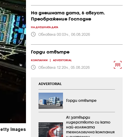
На днешната дата, 6 август.
Преображение Господне
НА ДНЕШНАТА ДАТА
Обновена 00:03ч., 06.08.2026
Горди отвътре
КОМПАНИИ
|
ADVERTORIAL
Обновена 12:20ч., 05.08.2026
ADVERTORIAL
Горди отвътре
А1 затвърди
лидерството си като
най-голямата
Getty Images
технологична компания