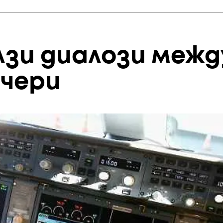
лзи диалози межд
ечери