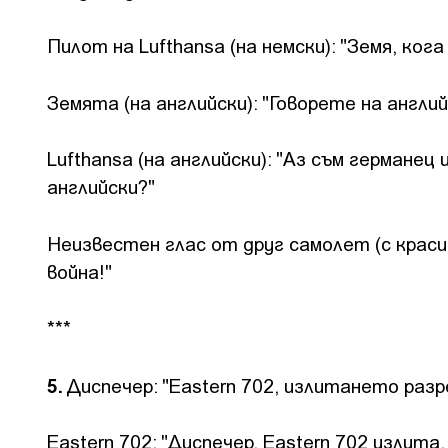
Пилот на Lufthansa (на немски): "Земя, ко
Земята (на английски): "Говорете на англи
Lufthansa (на английски): "Аз съм германе
английски?"
Неизвестен глас от друг самолет (с крас
война!"
***
5.
Диспечер: "Eastern 702, излитането раз
Eastern 702: "Диспечер, Eastern 702 излит