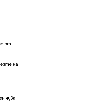
зе от
лезте на
ен чува