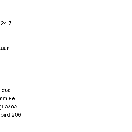
24.7.
ашия
 със
аят не
диалог
ird 206.