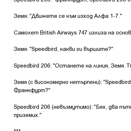
Земя: "Движете се към изход Алфа 1-7."
Самолет British Airways 747 излиза на осно
Земя: "Speedbird, какви ги вършите?"
Speedbird 206: "Останете на линия, Земя. Т
Земя (с високомерно нетърпени): "Speedbir
Франкфурт?"
Speedbird 206 (невъзмутимо): "Бях, два път
приземих."