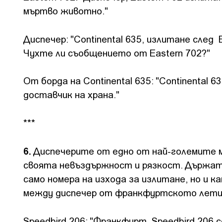
мъртво животно."
Диспечер: "Continental 635, излитане след
Чухте ли съобщението от Eastern 702?"
От борда на Continental 635: "Continental 63
доставчик на храна."
***
6.
Диспечерите от едно от най-големите 
своята невъздържност и рязкост. Държат 
само номера на изхода за излитане, но и к
между диспечер от франкфуртското летище и
Speedbird 206: "Франкфурт, Speedbird 206 