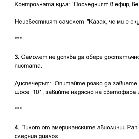
Контролната кула: "Последният в ефир, в
Неизвестният самолет: "Казах, че ми е скуч
***
3.
Самолет не успява да обере достатъчно 
пистата.
Диспечерът: "Опитайте рязко да завиете н
шосе 101, завийте надясно на светофара 
***
4.
Пилот от американските авиолинии Pan 
следния диалог.