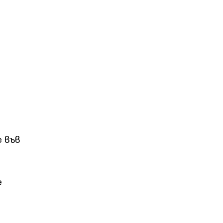
е във
е