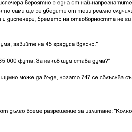
спечера вероятно е една от най-напрегнатите
кто сами ще се убедите от тези реално случил
 и диспечери, бремето на отговорността не ги
шума, завийте на 45 градуса вдясно."
 35 000 фута. За какъв шум става дума?"
о шумно може да бъде, когато 747 се сблъсква съ
от дълго време разрешение за излитане: "Колко