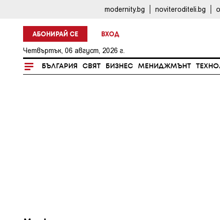
modernity.bg
noviteroditeli.bg
o
АБОНИРАЙ СЕ
ВХОД
Четвъртък, 06 август, 2026 г.
БЪЛГАРИЯ
СВЯТ
БИЗНЕС
МЕНИДЖМЪНТ
ТЕХНО