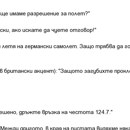
га ще имаме разрешение за полет?"
йски, ако искате да чуете отговор!"
ц и летя на германски самолет. Защо трябва да г
ив британски акцент): "Защото загубихте про
решено, дръжте връзка на честота 124.7."
а. Между другото, в края на пистата видяхме няк