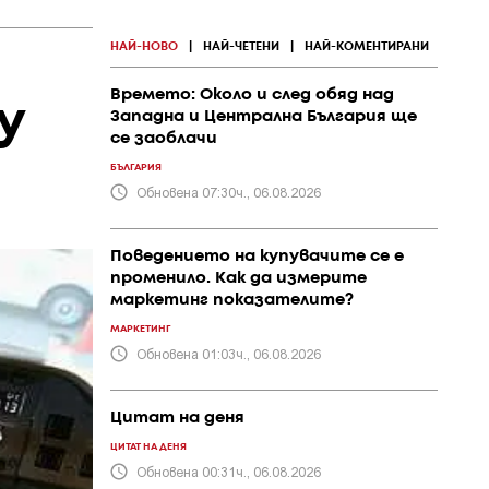
НАЙ-НОВО
|
НАЙ-ЧЕТЕНИ
|
НАЙ-КОМЕНТИРАНИ
Времето: Около и след обяд над
у
Западна и Централна България ще
се заоблачи
БЪЛГАРИЯ
Обновена 07:30ч., 06.08.2026
Поведението на купувачите се е
променило. Как да измерите
маркетинг показателите?
МАРКЕТИНГ
Обновена 01:03ч., 06.08.2026
Цитат на деня
ЦИТАТ НА ДЕНЯ
Обновена 00:31ч., 06.08.2026