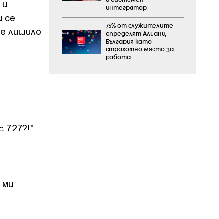
и системен
 и
интегратор
и се
75% от служителите
 е лишило
определят Алианц
България като
страхотно място за
работа
с 727?!"
 ми