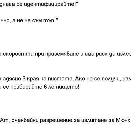
еднага се идентифицирайте!"
но, а не че съм тъп!"
скоростта при приземяване и има риск да изле
адясно в края на пистата. Ако не се получи, из
и се прибирайте в летището!"
Am, очаквайки разрешение за излитане за Мюнх