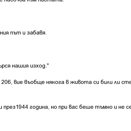
вния път и забавя.
ърся нашия изход."
d 206, вие въобще някога в живота си били ли ст
и през1944 година, но при вас беше тъмно и не с