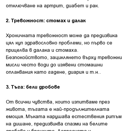
отключване на артрит, диабет и рак.
2. Тревожност: стомах и далак
Хроничната тревожност може да предизвика
цял куп здравословно проблеми, но първо се
прицелва в далака и стомаха.
Безпокойството, зациклянето върху тревожни
мисли често води до изявени стомашни
оплаквания като гадене, диария и т.н..
3. Тъга: бели дробове
От всички чувства, които изпитваме през
живота, тъгата е най-продължителната
емоция. Мъката нарушава естествения ритъм
на дишане, предизвиква спазми на белите
дробове и бронхите. Депресията и