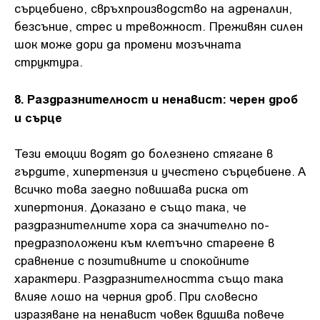
сърцебиено, свръхпроизводство на адреналин,
безсъние, стрес и тревожност. Преживян силен
шок може дори да промени мозъчната
структура.
8. Раздразнителност и ненавист: черен дроб
и сърце
Тези емоции водят до болезнено стягане в
гърдите, хипертензия и учестено сърцебиене. А
всичко това заедно повишава риска от
хипертония. Доказано е също така, че
раздразнителните хора са значително по-
предразположени към клетъчно стареене в
сравнение с позитивните и спокойните
характери. Раздразнителността също така
влияе лошо на черния дроб. При словесно
изразяване на ненавист човек вдишва повече