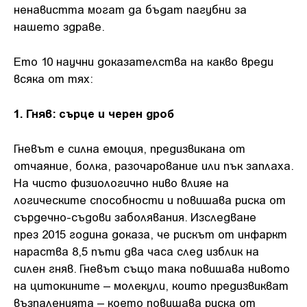
ненавистта могат да бъдат пагубни за
нашето здраве.
Ето 10 научни доказателства на какво вреди
всяка от тях:
1. Гняв: сърце и черен дроб
Гневът е силна емоция, предизвикана от
отчаяние, болка, разочарование или пък заплаха.
На чисто физиологично ниво влияе на
логическите способности и повишава риска от
сърдечно-съдови заболявания. Изследване
през 2015 година доказа, че рискът от инфаркт
нараства 8,5 пъти два часа след изблик на
силен гняв. Гневът също така повишава нивото
на цитокините – молекули, които предизвикват
възпаленията – което повишава риска от