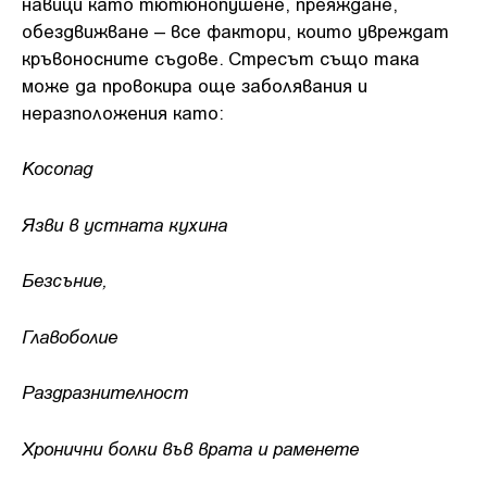
навици като тютюнопушене, преяждане,
обездвижване – все фактори, които увреждат
кръвоносните съдове. Стресът също така
може да провокира още заболявания и
неразположения като:
Косопад
Язви в устната кухина
Безсъние,
Главоболие
Раздразнителност
Хронични болки във врата и раменете