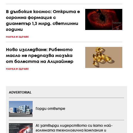
В дълбокия космос: Открита е
огромна формация с
диаметър 1,3 млрд. светлинни
години
НАУКА И ЗДРАВЕ
Ново изследване: Рибеното
масло не предпазва мозъка
от болестта на Алцхаймер
НАУКА И ЗДРАВЕ
ADVERTORIAL
Горди отвътре
А1 затвърди лидерството си като най-
голямата технологична компания и