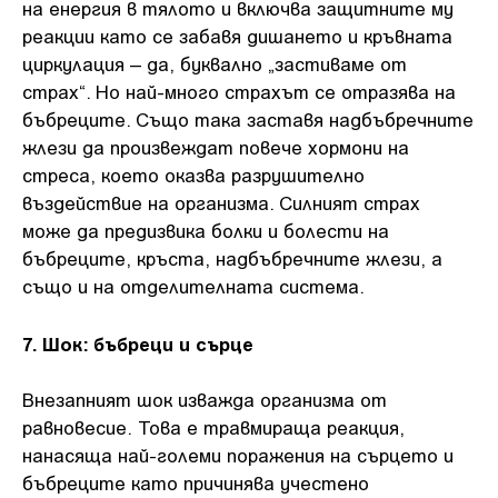
на енергия в тялото и включва защитните му
реакции като се забавя дишането и кръвната
циркулация – да, буквално „застиваме от
страх“. Но най-много страхът се отразява на
бъбреците. Също така заставя надбъбречните
жлези да произвеждат повече хормони на
стреса, което оказва разрушително
въздействие на организма. Силният страх
може да предизвика болки и болести на
бъбреците, кръста, надбъбречните жлези, а
също и на отделителната система.
7. Шок: бъбреци и сърце
Внезапният шок изважда организма от
равновесие. Това е травмираща реакция,
нанасяща най-големи поражения на сърцето и
бъбреците като причинява учестено