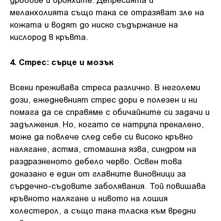
меланхолията също така се отразяват зле на
кожата и водят до ниско съдържание на
кислород в кръвта.
4. Стрес: сърце и мозък
Всеки преживава стреса различно. В неголеми
дози, ежедневният стрес дори е полезен и ни
помага да се справяме с обичайните си задачи и
задължения. Но, когато се натрупа прекалено,
може да повлече след себе си високо кръвно
налягане, астма, стомашна язва, синдром на
раздразненото дебело черво. Освен това
доказано е един от главните виновници за
сърдечно-съдовите заболявания. Той повишава
кръвното налягане и нивото на лошия
холестерол, а също така тласка към вредни