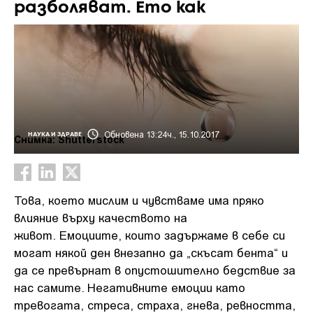
разболяват. Ето как
Обновена 13:24ч., 15.10.2017
НАУКА И ЗДРАВЕ
Снимка: Shutterstock
Това, което мислим и чувстваме има пряко
влияние върху качеството на
живот. Емоциите, които задържаме в себе си
могат някой ден внезапно да „скъсат бента“ и
да се превърнат в опустошително бедствие за
нас самите. Негативните емоции като
тревогата, стреса, страха, гнева, ревността,