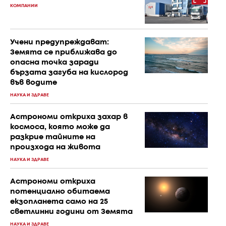
КОМПАНИИ
Учени предупреждават:
Земята се приближава до
опасна точка заради
бързата загуба на кислород
във водите
НАУКА И ЗДРАВЕ
Астрономи откриха захар в
космоса, която може да
разкрие тайните на
произхода на живота
НАУКА И ЗДРАВЕ
Астрономи откриха
потенциално обитаема
екзопланета само на 25
светлинни години от Земята
НАУКА И ЗДРАВЕ