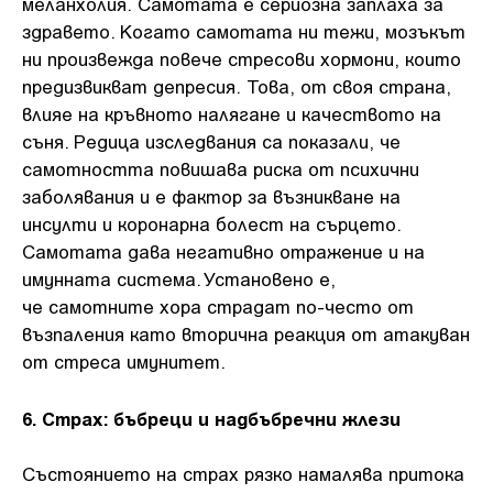
меланхолия. Самотата е сериозна заплаха за
здравето. Когато самотата ни тежи, мозъкът
ни произвежда повече стресови хормони, които
предизвикват депресия. Това, от своя страна,
влияе на кръвното налягане и качеството на
съня. Редица изследвания са показали, че
самотността повишава риска от психични
заболявания и е фактор за възникване на
инсулти и коронарна болест на сърцето.
Самотата дава негативно отражение и на
имунната система. Установено е,
че самотните хора страдат по-често от
възпаления като вторична реакция от атакуван
от стреса имунитет.
6. Страх: бъбреци и надбъбречни жлези
Състоянието на страх рязко намалява притока