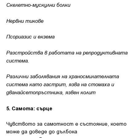
Скелетно-мускулни болки
Нервни тикове
Псориазис и екзема
Разстройства в работата на репродуктивната
система.
Различни заболявания на храносмилателната
система като гастрит, язва на стомаха и
дванайсетопръстника, язвен колит
5. Самота: сърце
Чувството за самотност е състояние, което
може да доведе до дълбока