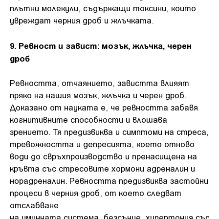
плътни молекули, съдържащи токсини, които
увреждат черния дроб и жлъчката.
9. Ревност и завист: мозък, жлъчка, черен
дроб
Ревността, отчаянието, завистта влияят
пряко на нашия мозък, жлъчка и черен дроб.
Доказано от науката е, че ревността забавя
когнитивните способности и влошава
зрението. Тя предизвиква и симптоми на стреса,
тревожността и депресията, което отново
води до свръхпроизводство и пренасищена на
кръвта със стресовите хормони адреналин и
норадреналин. Ревността предизвиква застойни
процеси в черния дроб, от което следват
отслабване
на имунната система, безсъние, хипертония,сърце