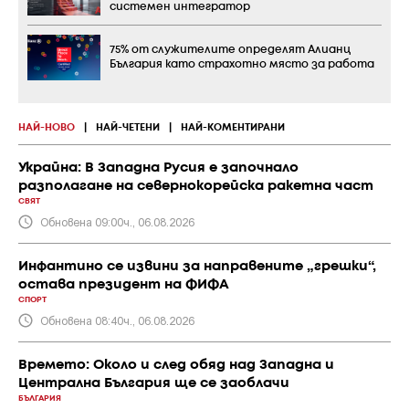
системен интегратор
75% от служителите определят Алианц
България като страхотно място за работа
НАЙ-НОВО
|
НАЙ-ЧЕТЕНИ
|
НАЙ-КОМЕНТИРАНИ
Украйна: В Западна Русия е започнало
разполагане на севернокорейска ракетна част
СВЯТ
Обновена 09:00ч., 06.08.2026
Инфантино се извини за направените „грешки“,
остава президент на ФИФА
СПОРТ
Обновена 08:40ч., 06.08.2026
Времето: Около и след обяд над Западна и
Централна България ще се заоблачи
БЪЛГАРИЯ