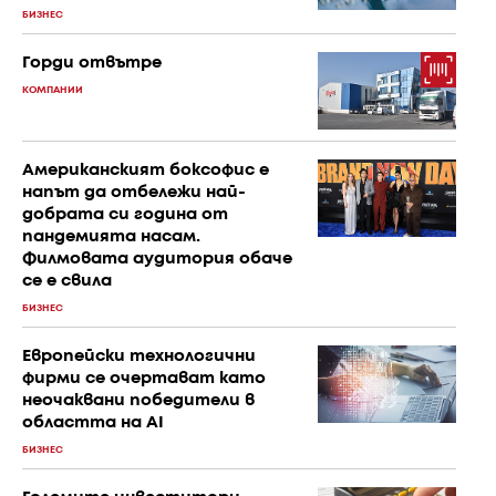
БИЗНЕС
Горди отвътре
КОМПАНИИ
Американският боксофис е
напът да отбележи най-
добрата си година от
пандемията насам.
Филмовата аудитория обаче
се е свила
БИЗНЕС
Европейски технологични
фирми се очертават като
неочаквани победители в
областта на AI
БИЗНЕС