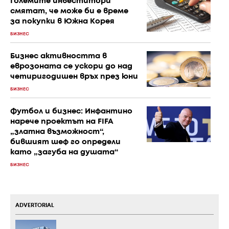
Големите инвеститори
смятат, че може би е време
за покупки в Южна Корея
БИЗНЕС
Бизнес активността в
еврозоната се ускори до над
четиригодишен връх през юни
БИЗНЕС
Футбол и бизнес: Инфантино
нарече проектът на FIFA
„златна възможност“,
бившият шеф го определи
като „загуба на душата“
БИЗНЕС
ADVERTORIAL