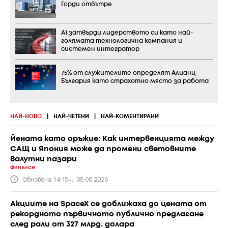
Горди отвътре
А1 затвърди лидерството си като най-
голямата технологична компания и
системен интегратор
75% от служителите определят Алианц
България като страхотно място за работа
НАЙ-НОВО
|
НАЙ-ЧЕТЕНИ
|
НАЙ-КОМЕНТИРАНИ
Йената като оръжие: Как интервенцията между
САЩ и Япония може да промени световните
валутни пазари
ФИНАНСИ
Обновена 14:15ч., 08.08.2026
Акциите на SpaceX се доближаха до цената от
рекордното първичното публично предлагане
след рали от 327 млрд. долара