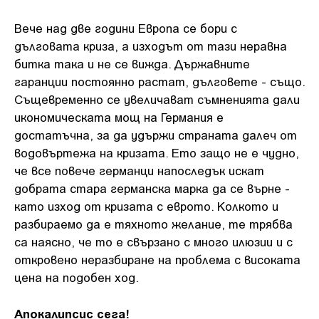
Вече над две години Европа се бори с
дълговата криза, а изходът от тази неравна
битка така и не се вижда. Държавните
гаранции постоянно растат, дълговете - също.
Същевременно се увеличават съмненията дали
икономическата мощ на Германия е
достатъчна, за да удържи страната далеч от
водовъртежа на кризата. Ето защо не е чудно,
че все повече германци напоследък искат
добрата стара германска марка да се върне -
като изход от кризата с еврото. Колкото и
разбираемо да е тяхното желание, те трябва
са наясно, че то е свързано с много илюзии и с
откровено неразбиране на проблема с високата
цена на подобен ход.
Апокалипсис сега!