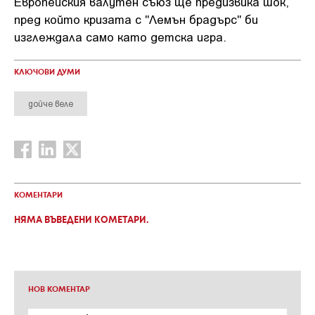
Европейския валутен съюз ще предизвика шок,
пред който кризата с "Лемън брадърс" би
изглеждала само като детска игра.
КЛЮЧОВИ ДУМИ
дойче веле
КОМЕНТАРИ
НЯМА ВЪВЕДЕНИ КОМЕТАРИ.
НОВ КОМЕНТАР