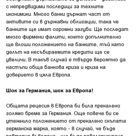
с непредвидими последици за техните
иконимики. Много банки държат част от
активите си в държавни облигации, така че
банките ще имат огромни загуби. Ще последат
много фирмени фалити, което допълнително
ще влоши положението на банките, тъй като
делът на несъбираемите кредити ще се
увеличи. В такъв случай е твърде вероятно да
настъпи обща банкова криза и криза на
доверието в цяла Европа.
Шок за Германия, шок за Европа!
Общата рецесия в Европа би била прекалено
голямо бреме за Германия. Още повече би се
утежнило положението от прекалено скъпата
германска марка, която - в случай, че бъде
повторно въведена - ще бъде ревалоризирана