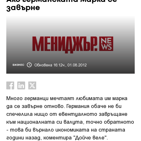
завърне
Обновена 16:12ч., 01.08.2012
БИЗНЕС
Много германци мечтаят любимата им марка
да се завърне отново. Германия обаче не би
спечелила нищо от евентуалното завръщане
към националната си валута, точно обратното
- това би върнало икономиката на страната
години назад, коментира "Дойче веле".