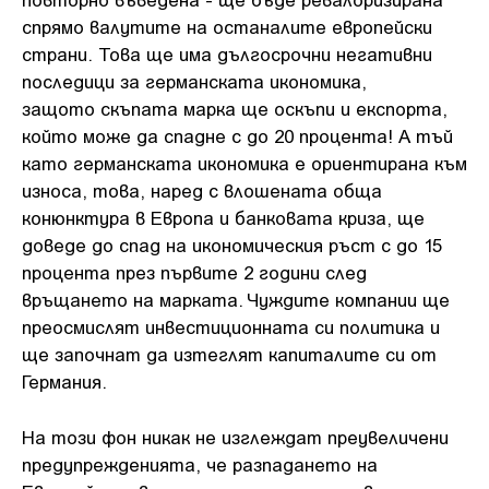
спрямо валутите на останалите европейски
страни. Това ще има дългосрочни негативни
последици за германската икономика,
защото скъпата марка ще оскъпи и експорта,
който може да спадне с до 20 процента! А тъй
като германската икономика е ориентирана към
износа, това, наред с влошената обща
конюнктура в Европа и банковата криза, ще
доведе до спад на икономическия ръст с до 15
процента през първите 2 години след
връщането на марката. Чуждите компании ще
преосмислят инвестиционната си политика и
ще започнат да изтеглят капиталите си от
Германия.
На този фон никак не изглеждат преувеличени
предупрежденията, че разпадането на