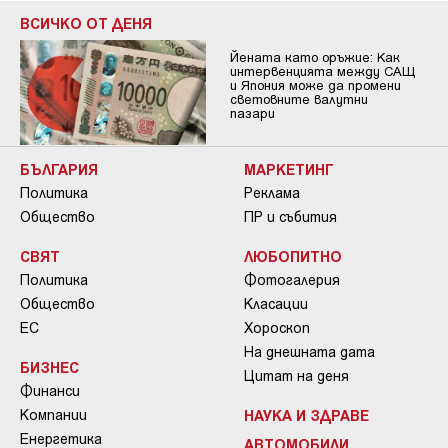
ВСИЧКО ОТ ДЕНЯ
Йената като оръжие: Как
интервенцията между САЩ
и Япония може да промени
световните валутни
пазари
БЪЛГАРИЯ
МАРКЕТИНГ
Политика
Реклама
Общество
ПР и събития
СВЯТ
ЛЮБОПИТНО
Политика
Фотогалерия
Общество
Класации
ЕС
Хороскоп
На днешната дата
БИЗНЕС
Цитат на деня
Финанси
Компании
НАУКА И ЗДРАВЕ
Енергетика
АВТОМОБИЛИ