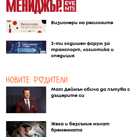
Визионери на регионите
3-ти годишен форум за
транспорт, логистика и
спедиция
Мат Деймън обича да пътува с
дъщерите си
Жега и безсъние мъчат
бременната