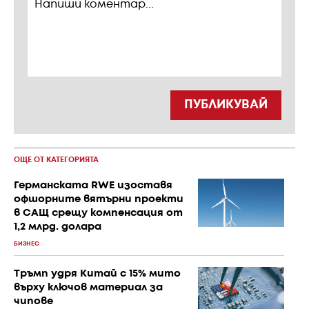
ПУБЛИКУВАЙ
ОЩЕ ОТ КАТЕГОРИЯТА
Германската RWE изоставя
офшорните вятърни проекти
в САЩ срещу компенсация от
1,2 млрд. долара
БИЗНЕС
Тръмп удря Китай с 15% мито
върху ключов материал за
чипове