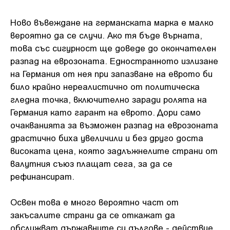
Ново въвеждане на германската марка е малко
вероятно да се случи. Ако тя бъде върната,
това със сигурност ще доведе до окончателен
разпад на еврозоната. Едностранното излизане
на Германия от нея при запазване на еврото би
било крайно нереалистично от политическа
гледна точка, включително заради ролята на
Германия като гарант на еврото. Дори само
очакванията за възможен разпад на еврозоната
драстично биха увеличили и без друго доста
високата цена, която задлъжнелите страни от
валутния съюз плащат сега, за да се
рефинансират.
Освен това е много вероятно част от
закъсалите страни да се откажат да
обслужват държавните си дългове - действие