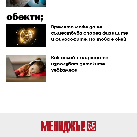
Времето може да не
съществува според физиците
и философите. Но това е окей
Как онлайн хищниците
използват детските
уебкамери