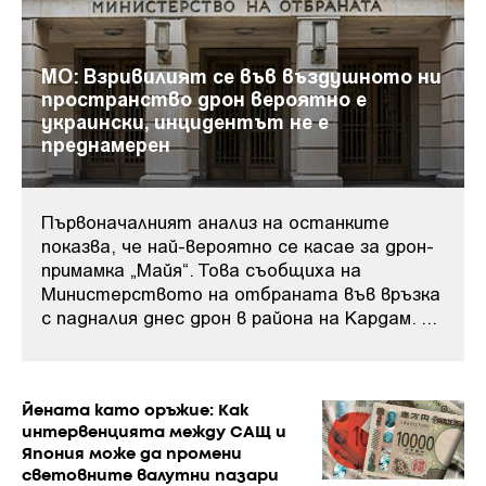
МО: Взривилият се във въздушното ни
пространство дрон вероятно е
украински, инцидентът не е
преднамерен
Първоначалният анализ на останките
показва, че най-вероятно се касае за дрон-
примамка „Майя“. Това съобщиха на
Министерството на отбраната във връзка
с падналия днес дрон в района на Кардам. ...
Йената като оръжие: Как
интервенцията между САЩ и
Япония може да промени
световните валутни пазари