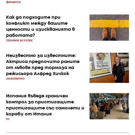
ФИНАНСИ
Как да подходите при
конфликт между вашите
ценности и изискванията в
работата?
ТЕХНИКИ ЗА УСПЕХ
Неизвестно за известните:
Актриса предпочита раните
от лъвове пред тормоза на
режисьора Алфред Хичкок
ЛЮБОПИТНО
Испания въведе граничен
контрол за пристигащите
пристигащите със самолети и
кораби от Италия
ЕС