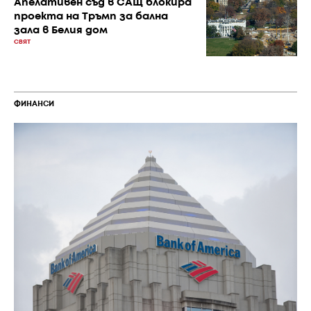
Апелативен съд в САЩ блокира
проекта на Тръмп за бална
зала в Белия дом
СВЯТ
ФИНАНСИ