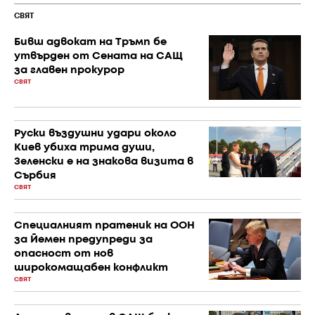
СВЯТ
Бивш адвокат на Тръмп бе
утвърден от Сената на САЩ
за главен прокурор
СВЯТ
Руски въздушни удари около
Киев убиха трима души,
Зеленски е на знакова визита в
Сърбия
СВЯТ
Специалният пратеник на ООН
за Йемен предупреди за
опасност от нов
широкомащабен конфликт
СВЯТ