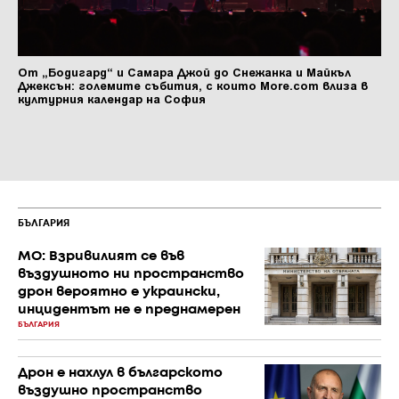
От „Бодигард“ и Самара Джой до Снежанка и Майкъл
Джексън: големите събития, с които More.com влиза в
културния календар на София
БЪЛГАРИЯ
МО: Взривилият се във
въздушното ни пространство
дрон вероятно е украински,
инцидентът не е преднамерен
БЪЛГАРИЯ
Дрон е нахлул в българското
въздушно пространство