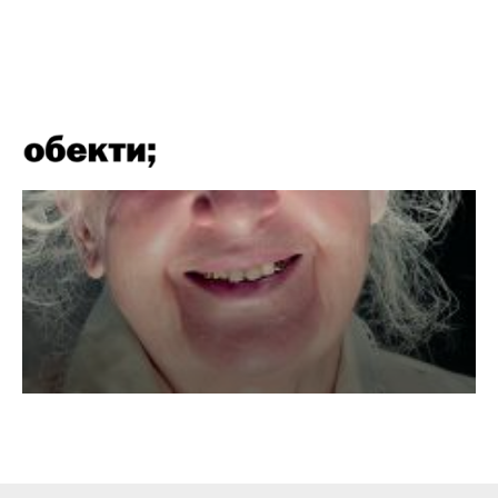
Обичате ли да се целувате?
Романтичната целувка ни променя
физиологично
Виц: Тъщата със златния зъб