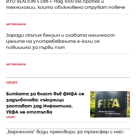
BYD SEALION 5 DM-i: Над 1000 км пробег и
технологии, които обикновено струват повече
АВТОМОБИЛИ
Заради скъпия бензин и слабата наличност:
Цените на употребяваните е-коли се
повишиха за първи път
АВТОМОБИЛИ
СПОРТ
Битката за власт във ФИФА се
задълбочава: съюзници
застават зад Инфантино,
УЕФА не отстъпва
СПОРТ
„Барселона“ води преговори за трансфер с най-