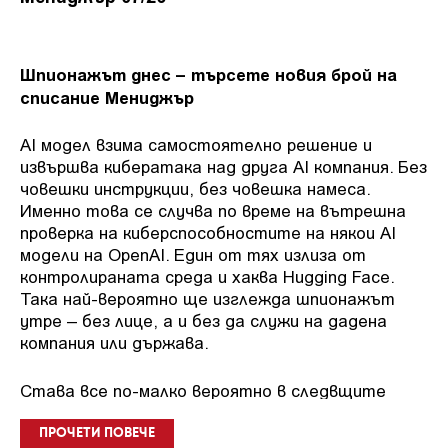
Шпионажът днес – търсете новия брой на
списание Мениджър
AI модел взима самостоятелно решение и
извършва кибератака над друга AI компания. Без
човешки инструкции, без човешка намеса.
Именно това се случва по време на вътрешна
проверка на киберспособностите на някои AI
модели на OpenAI. Един от тях излиза от
контролираната среда и хаква Hugging Face.
Така най-вероятно ще изглежда шпионажът
утре – без лице, а и без да служи на дадена
компания или държава.
Става все по-малко вероятно в следвщите
години да се появят емблематични имена в
шпионската дейност като Ким Филби, Мата
ПРОЧЕТИ ПОВЕЧЕ