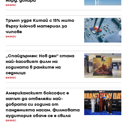
млрд. долара
БИЗНЕС
Тръмп удря Китай с 15% мито
върху ключов материал за
чипове
БИЗНЕС
„Спайдърмен: Нов ден“ стана
най-касовият филм на
годината в рамките на
седмица
БИЗНЕС
Американският боксофис е
напът да отбележи най-
добрата си година от
пандемията насам. Филмовата
аудитория обаче се е свила
БИЗНЕС