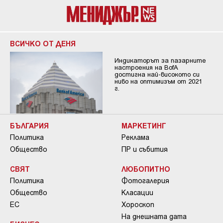
ВСИЧКО ОТ ДЕНЯ
Индикаторът за пазарните
настроения на BofA
достигна най-високото си
ниво на оптимизъм от 2021
г.
БЪЛГАРИЯ
МАРКЕТИНГ
Политика
Реклама
Общество
ПР и събития
СВЯТ
ЛЮБОПИТНО
Политика
Фотогалерия
Общество
Класации
ЕС
Хороскоп
На днешната дата