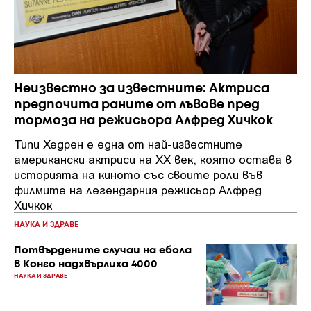
Неизвестно за известните: Актриса
предпочита раните от лъвове пред
тормоза на режисьора Алфред Хичкок
Типи Хедрен е една от най-известните
американски актриси на XX век, която остава в
историята на киното със своите роли във
филмите на легендарния режисьор Алфред
Хичкок
НАУКА И ЗДРАВЕ
Потвърдените случаи на ебола
в Конго надхвърлиха 4000
НАУКА И ЗДРАВЕ