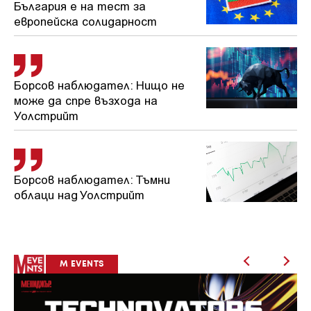
България е на тест за
европейска солидарност
Борсов наблюдател: Нищо не
може да спре възхода на
Уолстрийт
Борсов наблюдател: Тъмни
облаци над Уолстрийт
M EVENTS