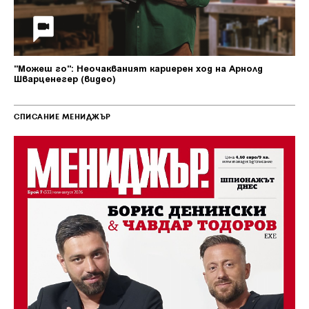
"Можеш го": Неочакваният кариерен ход на Арнолд
Шварценегер (видео)
СПИСАНИЕ МЕНИДЖЪР