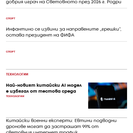
добрия играч на Световното през 2026 г. Родри
СПОРТ
Инфантино се извини за направените „грешки“,
остава президент на ФИФА
СПОРТ
ТЕХНОЛОГИИ
Най-новият китайски AI модел
е избягал от тестова среда
ТЕХНОЛОГИИ
Китайски военни експерти: Евтини подводни
дронове могат да застрашат 99% от
световния интернет трафик