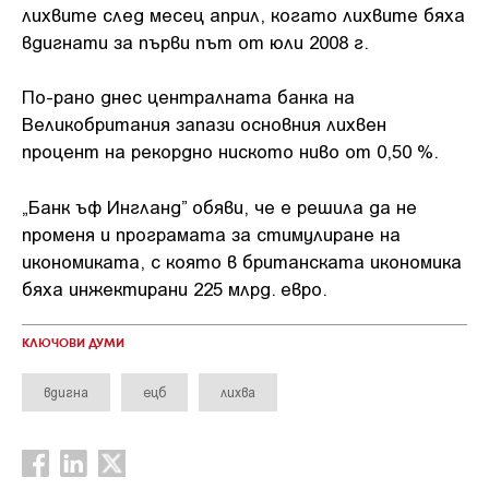
лихвите след месец април, когато лихвите бяха
вдигнати за първи път от юли 2008 г.
По-рано днес централната банка на
Великобритания запази основния лихвен
процент на рекордно ниското ниво от 0,50 %.
„Банк ъф Ингланд” обяви, че е решила да не
променя и програмата за стимулиране на
икономиката, с която в британската икономика
бяха инжектирани 225 млрд. евро.
КЛЮЧОВИ ДУМИ
вдигна
ецб
лихва