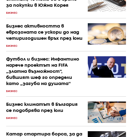
за покупки в Южна Корея
БИЗНЕС
Бизнес активността в
еврозоната се ускори до над
четиригодишен връх през юни
БИЗНЕС
Футбол и бизнес: Инфантино
нарече проектът на FIFA
„златна възможност“,
бившият шеф го определи
като „загуба на душата“
БИЗНЕС
Бизнес климатът в България
се подобрява през юли
БИЗНЕС
Катар стартира борса, за да