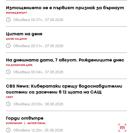
Изтощението не е първият признак за бърнаут
МЕНИДЖМЪНТ
Обновена 00:37ч., 07.08.2026
Цитат на деня
ЦИТАТ НА ДЕНЯ
Обновена 00:31ч., 07.08.2026
На днешната дата, 7 август. Рождениците днес
НА ДНЕШНАТА ДАТА
Обновена 00:04ч., 07.08.2026
CBS News: Кибератаки срещу водоснабдителни
системи са засечени в 12 щата на САЩ
СВЯТ
Обновена 20:00ч., 06.08.2026
Горди отвътре
КОМПАНИИ
|
ADVERTORIAL
Обновена 12:20ч., 05.08.2026