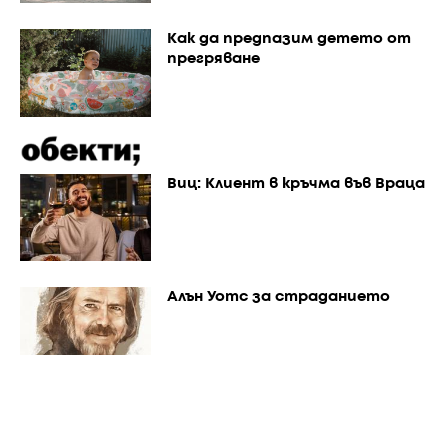
Как да предпазим детето от
прегряване
Виц: Клиент в кръчма във Враца
Алън Уотс за страданието