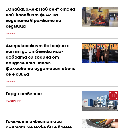
„Спайдърмен: Нов ден“ стана
най-касовият филм на
годината в рамките на
седмица
БИЗНЕС
Американският боксофис е
напът да отбележи най-
добрата си година от
пандемията насам.
Филмовата аудитория обаче
се е свила
БИЗНЕС
Горди отвътре
КОМПАНИИ
Големите инвеститори
смятат, че може би е време