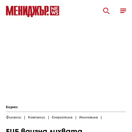
Бизнес
Финанси
|
Компании
|
Енергетика
|
Икономика
|
ЕЦБ вдигна лихвата