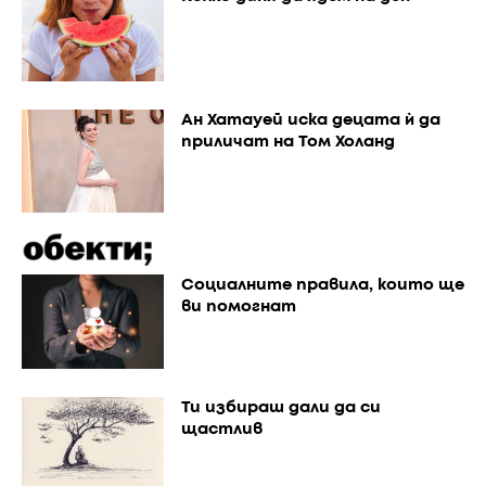
Ан Хатауей иска децата ѝ да
приличат на Том Холанд
Социалните правила, които ще
ви помогнат
Ти избираш дали да си
щастлив