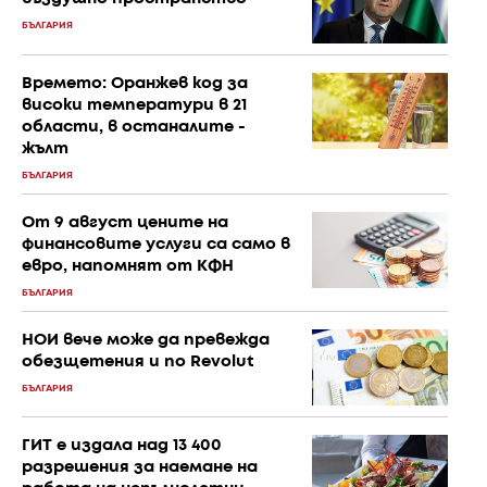
БЪЛГАРИЯ
Времето: Оранжев код за
високи температури в 21
области, в останалите -
жълт
БЪЛГАРИЯ
От 9 август цените на
финансовите услуги са само в
евро, напомнят от КФН
БЪЛГАРИЯ
НОИ вече може да превежда
обезщетения и по Revolut
БЪЛГАРИЯ
ГИТ е издала над 13 400
разрешения за наемане на