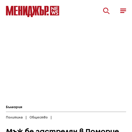
България
Политика
|
Общество
|
Мъж бе застрелян в Поморие,