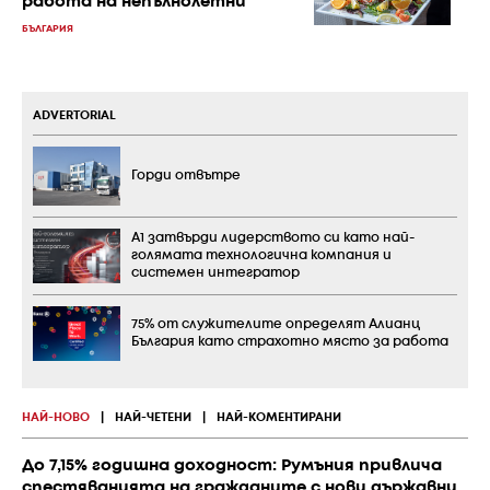
работа на непълнолетни
БЪЛГАРИЯ
ADVERTORIAL
Горди отвътре
А1 затвърди лидерството си като най-
голямата технологична компания и
системен интегратор
75% от служителите определят Алианц
България като страхотно място за работа
НАЙ-НОВО
|
НАЙ-ЧЕТЕНИ
|
НАЙ-КОМЕНТИРАНИ
До 7,15% годишна доходност: Румъния привлича
спестяванията на гражданите с нови държавни