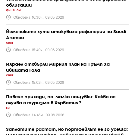
облигации
ФИНАНСИ
Обновена 16:30ч., 09.08.2026
Йеменските хути атакуваха рафинерия на Saudi
Aramco
СВЯТ
Обновена 15:40ч., 09.08.2026
Израел отхвърли мирния план на Тръмп за
ивицата Газа
СВЯТ
Обновена 15:02ч., 09.08.2026
Повече приходи, по-малко нощувки: Какво се
случва с туризма в Хърватия?
ЕС
Обновена 14:45ч., 09.08.2026
Заплатите растат, но портфейлът не го усеща: