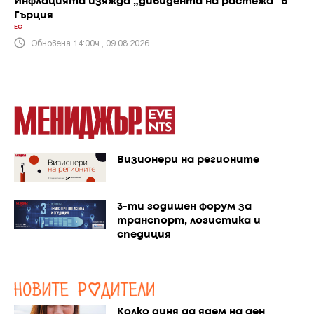
Инфлацията изяжда „дивидента на растежа“ в
Гърция
ЕС
Обновена 14:00ч., 09.08.2026
Визионери на регионите
3-ти годишен форум за
транспорт, логистика и
спедиция
Колко диня да ядем на ден