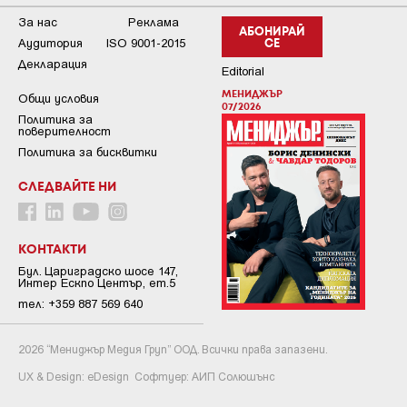
За нас
Реклама
АБОНИРАЙ
Аудитория
ISO 9001-2015
СЕ
Декларация
Editorial
МЕНИДЖЪР
Общи условия
07/2026
Пoлитикa зa
пoвepитeлнocт
Политика за бисквитки
СЛЕДВАЙТЕ НИ
КОНТАКТИ
Бул. Цариградско шосе 147,
Интер Ескпо Център, ет.5
тел: +359 887 569 640
2026 “Мениджър Медия Груп” ООД. Всички права запазени.
UX & Design:
eDesign
Софтуер:
АИП Солюшънс