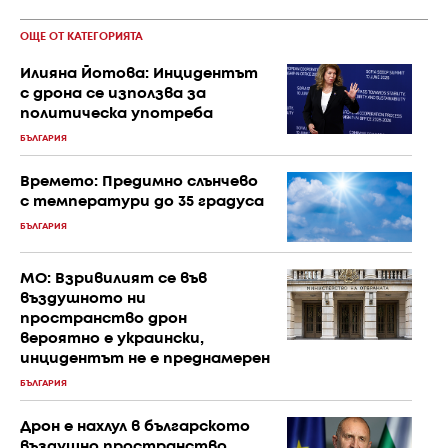
ОЩЕ ОТ КАТЕГОРИЯТА
Илияна Йотова: Инцидентът
с дрона се използва за
политическа употреба
БЪЛГАРИЯ
Времето: Предимно слънчево
с температури до 35 градуса
БЪЛГАРИЯ
МО: Взривилият се във
въздушното ни
пространство дрон
вероятно е украински,
инцидентът не е преднамерен
БЪЛГАРИЯ
Дрон е нахлул в българското
въздушно пространство