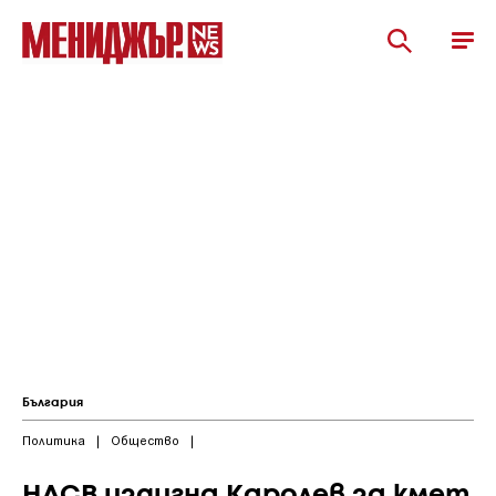
България
Политика
|
Общество
|
НДСВ издигна Каролев за кмет