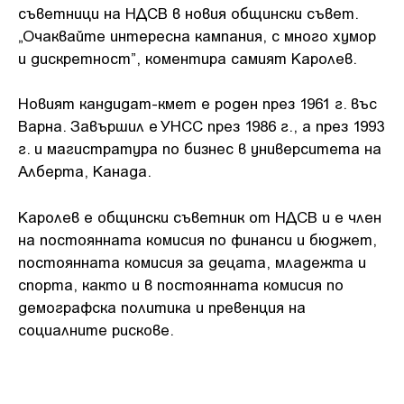
съветници на НДСВ в новия общински съвет.
„Очаквайте интересна кампания, с много хумор
и дискретност”, коментира самият Каролев.
Новият кандидат-кмет е роден през 1961 г. въс
Варна. Завършил е УНСС през 1986 г., а през 1993
г. и магистратура по бизнес в университета на
Алберта, Канада.
Каролев е общински съветник от НДСВ и е член
на постоянната комисия по финанси и бюджет,
постоянната комисия за децата, младежта и
спорта, както и в постоянната комисия по
демографска политика и превенция на
социалните рискове.