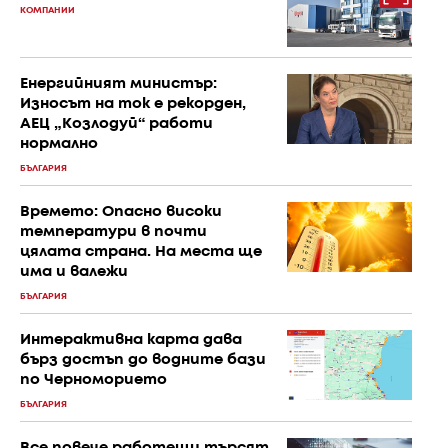
КОМПАНИИ
Енергийният министър:
Износът на ток е рекорден,
АЕЦ „Козлодуй“ работи
нормално
БЪЛГАРИЯ
Времето: Опасно високи
температури в почти
цялата страна. На места ще
има и валежи
БЪЛГАРИЯ
Интерактивна карта дава
бърз достъп до водните бази
по Черноморието
БЪЛГАРИЯ
Все повече работещи търсят