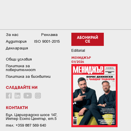
За нас
Реклама
АБОНИРАЙ
Аудитория
ISO 9001-2015
СЕ
Декларация
Editorial
МЕНИДЖЪР
Общи условия
07/2026
Пoлитикa зa
пoвepитeлнocт
Политика за бисквитки
СЛЕДВАЙТЕ НИ
КОНТАКТИ
Бул. Цариградско шосе 147,
Интер Ескпо Център, ет.5
тел: +359 887 569 640