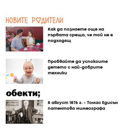
Как да познаете още на
първата среща, че той не е
подходящ
Пробвайте да успокоите
детето с най-добрите
техники
8 август 1876 г. - Томас Едисън
патентова мимеографа