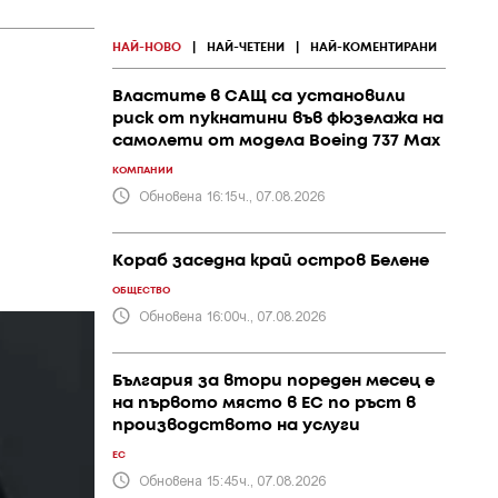
НАЙ-НОВО
|
НАЙ-ЧЕТЕНИ
|
НАЙ-КОМЕНТИРАНИ
Властите в САЩ са установили
риск от пукнатини във фюзелажа на
самолети от модела Boeing 737 Max
КОМПАНИИ
Обновена 16:15ч., 07.08.2026
Кораб заседна край остров Белене
ОБЩЕСТВО
Обновена 16:00ч., 07.08.2026
България за втори пореден месец е
на първото място в ЕС по ръст в
производството на услуги
ЕС
Обновена 15:45ч., 07.08.2026