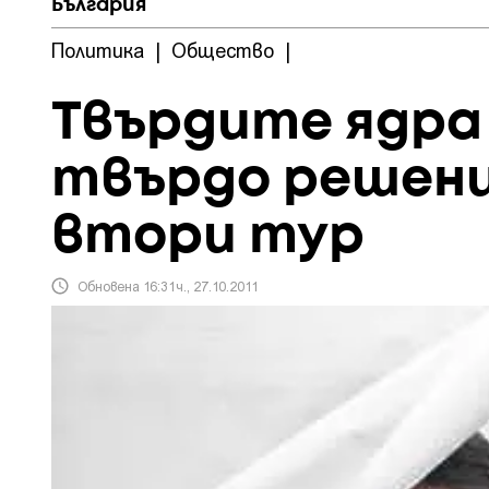
България
Политика
|
Общество
|
Твърдите ядра 
твърдо решени
втори тур
Обновена 16:31ч., 27.10.2011