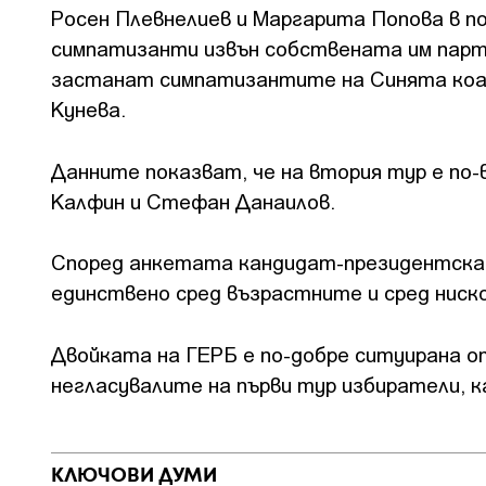
Росен Плевнелиев и Маргарита Попова в п
симпатизанти извън собствената им парт
застанат симпатизантите на Синята коал
Кунева.
Данните показват, че на втория тур е по
Калфин и Стефан Данаилов.
Според анкетата кандидат-президентскат
единствено сред възрастните и сред ниск
Двойката на ГЕРБ е по-добре ситуирана о
негласувалите на първи тур избиратели,
КЛЮЧОВИ ДУМИ