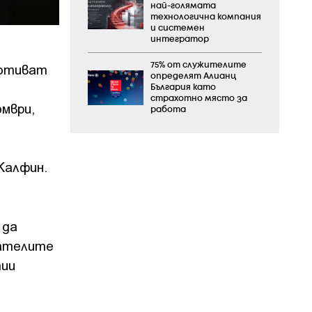
най-голямата
технологична компания
и системен
интегратор
 отиват
75% от служителите
определят Алианц
България като
страхотно място за
мври,
работа
Калфин.
 да
рателите
тии