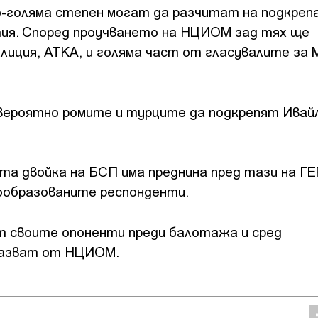
о-голяма степен могат да разчитат на подкреп
ия. Според проучването на НЦИОМ зад тях ще
иция, АТКА, и голяма част от гласувалите за 
-вероятно ромите и турците да подкрепят Ивай
а двойка на БСП има преднина пред тази на Г
ообразованите респонденти.
т своите опоненти преди балотажа и сред
 казват от НЦИОМ.