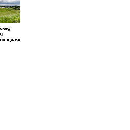
 след
 и
ия ще се