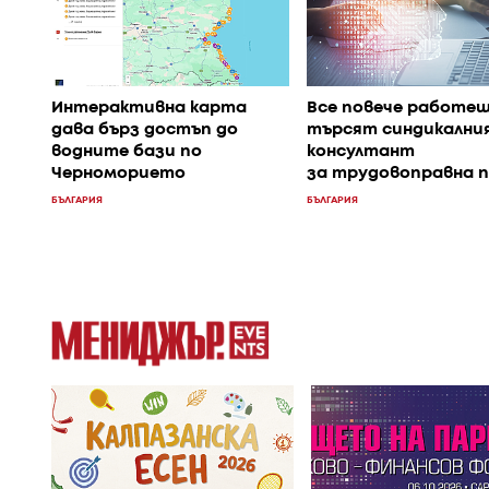
Интерактивна карта
Все повече работе
дава бърз достъп до
търсят синдикалния
водните бази по
консултант
Черноморието
за трудовоправна 
БЪЛГАРИЯ
БЪЛГАРИЯ