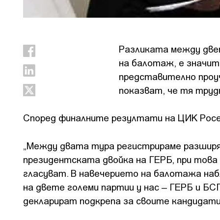
Разликата между две
на балотаж, е значи
представително проуч
показват, че тя труд
Според финалните резултати на ЦИК Росен
„Между двата тура регистрираме разширя
президентската двойка на ГЕРБ, при това
гласуват. В навечерието на балотажа на
на двете големи партии у нас – ГЕРБ и БС
декларират подкрепа за своите кандидати