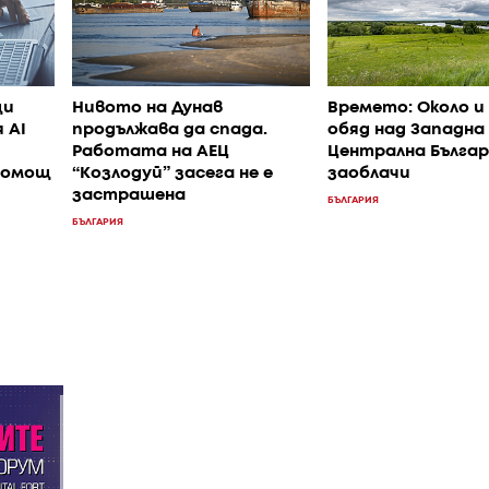
щи
Нивото на Дунав
Времето: Около и
 AI
продължава да спада.
обяд над Западна
Работата на АЕЦ
Централна Българ
помощ
“Козлодуй” засега не е
заоблачи
застрашена
БЪЛГАРИЯ
БЪЛГАРИЯ