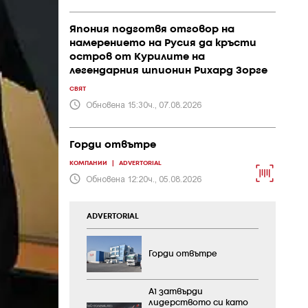
Япония подготвя отговор на
намерението на Русия да кръсти
остров от Курилите на
легендарния шпионин Рихард Зорге
СВЯТ
Обновена 15:30ч., 07.08.2026
Горди отвътре
КОМПАНИИ
|
ADVERTORIAL
Обновена 12:20ч., 05.08.2026
ADVERTORIAL
Горди отвътре
А1 затвърди
лидерството си като