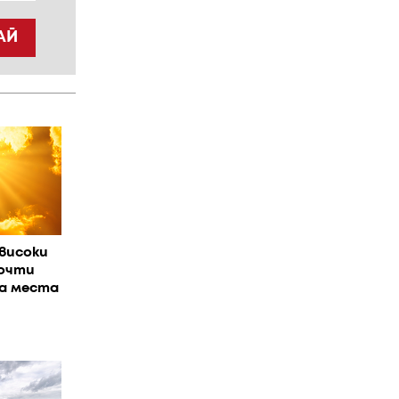
АЙ
високи
очти
На места