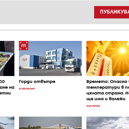
ПУБЛИКУВ
400
Горди отвътре
Времето: Опасно 
ане на
температури в п
КОМПАНИИ
летни
цялата страна. 
ще има и валежи
БЪЛГАРИЯ