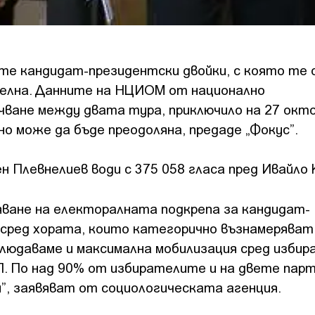
те кандидат-президентски двойки, с която те
телна. Данните на НЦИОМ от национално
ване между двата тура, приключило на 27 окто
но може да бъде преодоляна, предаде „Фокус”.
 Плевнелиев води с 375 058 гласа пред Ивайло 
ване на електоралната подкрепа за кандидат-
 сред хората, които категорично възнамеряват
блюдаваме и максимална мобилизация сред изби
П. По над 90% от избирателите и на двете пар
”, заявяват от социологическата агенция.