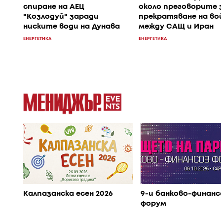
спиране на АЕЦ
около преговорите 
"Козлодуй" заради
прекратяване на в
ниските води на Дунава
между САЩ и Иран
ЕНЕРГЕТИКА
ЕНЕРГЕТИКА
Калпазанска есен 2026
9-и банково-финанс
форум