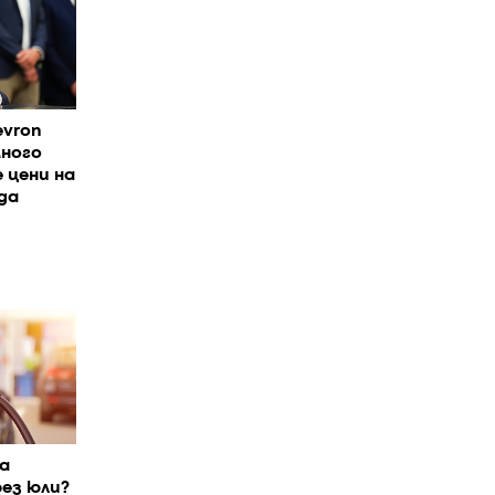
evron
много
 цени на
да
а
рез юли?