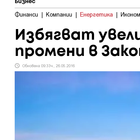
Бизнес
Финанси
|
Компании
|
Енергетика
|
Иконом
Избягват увели
промени в Зак
Обновена 09:33ч., 26.05.2016