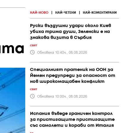
НАЙ-НОВО
|
НАЙ-ЧЕТЕНИ
|
НАЙ-КОМЕНТИРАНИ
Руски въздушни удари около Киев
убиха трима души, Зеленски е на
знакова визита в Сърбия
ата
СВЯТ
Обновена 10:40ч., 08.08.2026
Специалният пратеник на ООН за
Йемен предупреди за опасност от
нов широкомащабен конфликт
СВЯТ
Обновена 10:00ч., 08.08.2026
Испания въведе граничен контрол
за пристигащите пристигащите
със самолети и кораби от Италия