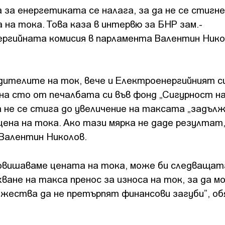
 за енергетиката се налага, за да не се стигне
 на тока. Това каза в интервю за БНР зам.-
ергийната комисия в парламента Валентин Ник
дителите на ток, вече и Електроенергийният 
 на сто от печалбата си във фонд „Сигурност н
 не се стига до увеличение на таксата „задъл
ена на тока. Ако тази мярка не даде резултат
 Валентин Николов.
 повишаваме цената на тока, може би следващат
ване на такса пренос за износа на ток, за да м
ужества да не претърпят финансови загуби”, об