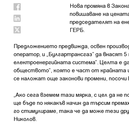
Нова промяна в Закона
повишаване на цената
председателят на ен
ГЕРБ.
Предложението предвижда, освен произво
оператор, и „Булгартрансгаз” да внасят 5
електроенергийната система”. Целта е да
обществото”, която е част от крайната ц
се наложат още законови промени, посочи
„Ако сега вземем тази мярка, с цел да не
ще бъде по някакъв начин да търсим премах
го стимулираме, така че да може тези др
Николов.