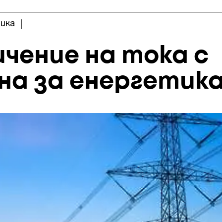
ика
|
чение на тока с
она за енергетик