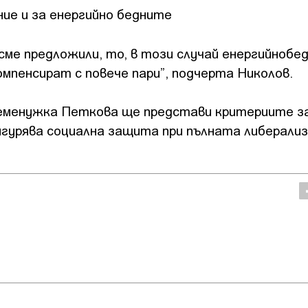
ие и за енергийно бедните
 сме предложили, то, в този случай енергийноб
мпенсират с повече пари”, подчерта Николов.
еменужка Петкова ще представи критериите з
игурява социална защита при пълната либерализ