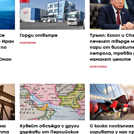
се
Горди отвътре
Тръмп: Exxon и Ch
о Иран
печелят твърде 
КОМПАНИИ
 по
пари от високите
петрола, трябва 
 Оман
намалят цените
ЕНЕРГЕТИКА
на
Кувейт обсъжда с други
С колко поскъпнах
стта
държави от Персийския
горивата у нас п