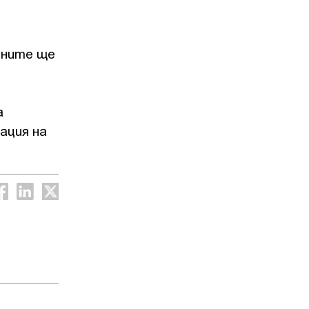
едните ще
а
ация на