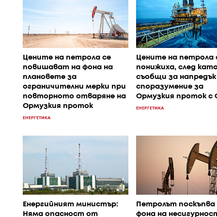
Цените на петрола се
Цените на петрола 
повишават на фона на
понижиха, след кат
плановете за
съобщи за напредък
ограничителни мерки при
споразумение за
повторното отваряне на
Ормузкия проток с
Ормузкия проток
ЕНЕРГЕТИКА
ЕНЕРГЕТИКА
Енергийният министър:
Петролът поскъпва 
Няма опасност от
фона на несигурно