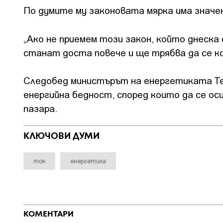
По думите му законовата мярка има значен
„Ако не приемем този закон, който днеска
станат доста повече и ще трябва да се ко
Следобед министърът на енергетиката Т
енергийна бедност, според които да се ос
пазара.
КЛЮЧОВИ ДУМИ
ток
енергетика
КОМЕНТАРИ