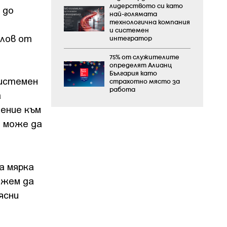
лидерството си като
 до
най-голямата
технологична компания
и системен
олов от
интегратор
75% от служителите
определят Алианц
България като
системен
страхотно място за
работа
а
жение към
, може да
а мярка
ожем да
ясни