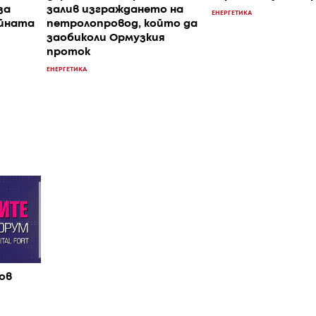
за
залив изграждането на
ЕНЕРГЕТИКА
ойната
петролопровод, който да
заобиколи Ормузкия
проток
ЕНЕРГЕТИКА
ов