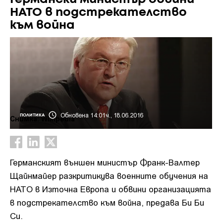
НАТО в подстрекателство
към война
Обновена 14:01ч., 18.06.2016
ПОЛИТИКА
Снимка: Wikipedia
Германският външен министър Франк-Валтер
Щайнмайер разкритикува военните обучения на
НАТО в Източна Европа и обвини организацията
в подстрекателство към война, предава Би Би
Си.