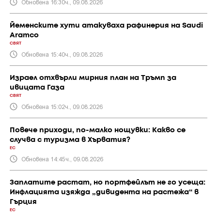
Обновена 16:30ч., 09.08.2026
Йеменските хути атакуваха рафинерия на Saudi
Aramco
СВЯТ
Обновена 15:40ч., 09.08.2026
Израел отхвърли мирния план на Тръмп за
ивицата Газа
СВЯТ
Обновена 15:02ч., 09.08.2026
Повече приходи, по-малко нощувки: Какво се
случва с туризма в Хърватия?
ЕС
Обновена 14:45ч., 09.08.2026
Заплатите растат, но портфейлът не го усеща:
Инфлацията изяжда „дивидента на растежа“ в
Гърция
ЕС