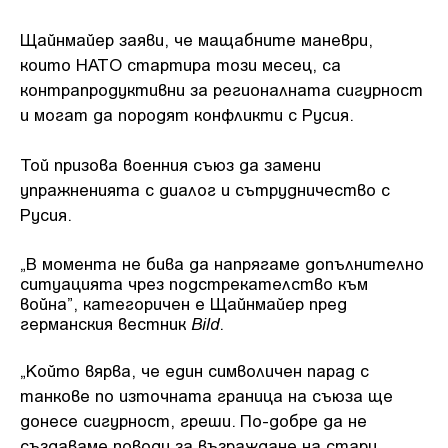
Щайнмайер заяви, че мащабните маневри,
които НАТО стартира този месец, са
контрапродуктивни за регионалната сигурност
и могат да породят конфликти с Русия.
Той призова военния съюз да замени
упражненията с диалог и сътрудничество с
Русия.
„В момента не бива да напрягаме допълнително
ситуацията чрез подстрекателство към
война”, категоричен е Щайнмайер пред
Bild
германския вестник
.
„Който вярва, че един символичен парад с
танкове по източната граница на съюза ще
донесе сигурност, греши. По-добре да не
създаваме поводи за възраждане на стари