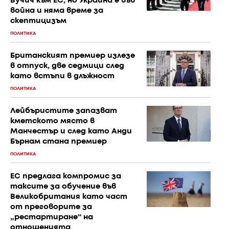
Вучич към ЕС, но Украйна е във
война и няма време за
скептицизъм
ПОЛИТИКА
Британският премиер излезе
в отпуск, две седмици след
като встъпи в длъжност
ПОЛИТИКА
Лейбъристите запазват
кметското място в
Манчестър и след като Анди
Бърнам стана премиер
ПОЛИТИКА
ЕС предлага компромис за
таксите за обучение във
Великобритания като част
от преговорите за
„рестартиране“ на
отношенията