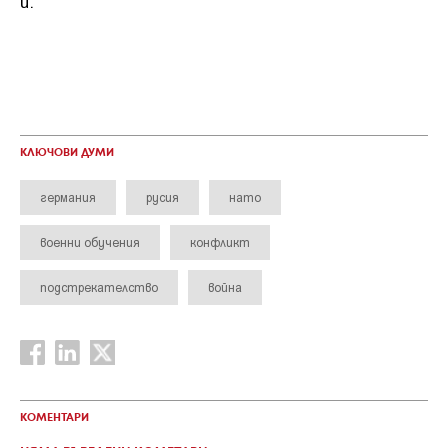
й.
КЛЮЧОВИ ДУМИ
германия
русия
нато
военни обучения
конфликт
подстрекателство
война
КОМЕНТАРИ