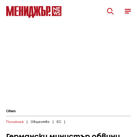
Свят
Политика
|
Общество
|
ЕС
|
Германски министър обвини