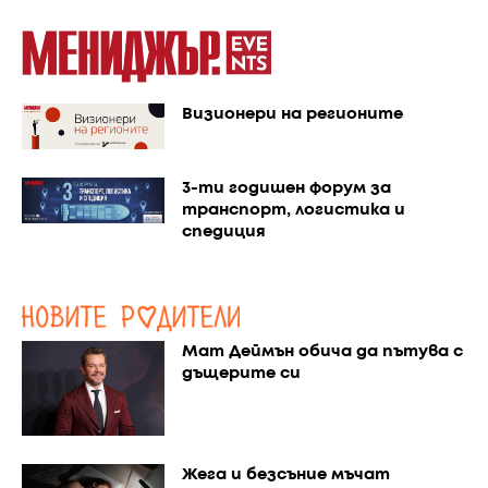
Визионери на регионите
3-ти годишен форум за
транспорт, логистика и
спедиция
Мат Деймън обича да пътува с
дъщерите си
Жега и безсъние мъчат