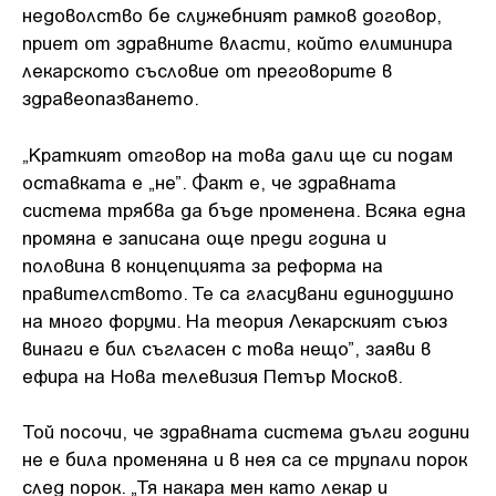
недоволство бе служебният рамков договор,
приет от здравните власти, който елиминира
лекарското съсловие от преговорите в
здравеопазването.
„Краткият отговор на това дали ще си подам
оставката е „не”. Факт е, че здравната
система трябва да бъде променена. Всяка една
промяна е записана още преди година и
половина в концепцията за реформа на
правителството. Те са гласувани единодушно
на много форуми. На теория Лекарският съюз
винаги е бил съгласен с това нещо”, заяви в
ефира на Нова телевизия Петър Москов.
Той посочи, че здравната система дълги години
не е била променяна и в нея са се трупали порок
след порок. „Тя накара мен като лекар и