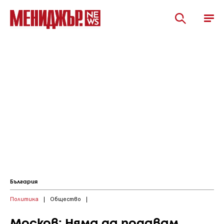
България
Политика
|
Общество
|
Москов: Няма да подавам