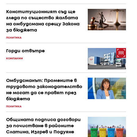
Конституционният съд ще
гледа по същество жалбата
на омбудсмана срещу Закона
за бюджета
ПОЛИТИКА
Горди отвътре
КОМПАНИИ
Омбудсманът: Промените в
трудовото законодателство
не могат да се правят през
бюджета
ПОЛИТИКА
Общината подписа договори
за почистване в районите
Слатина, Изгрев и Подуяне