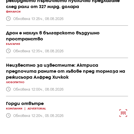
рекордното първичното публично предлагане
след рали от 327 млрд. долара
ФИНАНСИ
Обновена 13:25ч., 08.08.2026
Дрон е нахлул в българското въздушно
пространство
БЪЛГАРИЯ
Обновена 12:35ч., 08.08.2026
Неизвестно за известните: Актриса
предпочита раните от лъвове пред тормоза на
режисьора Алфред Хичкок
ЛЮБОПИТНО
Обновена 12:00ч., 08.08.2026
Горди отвътре
КОМПАНИИ
|
ADVERTORIAL
Обновена 12:20ч., 05.08.2026