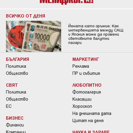
ВСИЧКО ОТ ДЕНЯ
Йената като оръжие: Как
интервенцията между САЩ
и Япония може да промени
световните валутни
пазари
БЪЛГАРИЯ
МАРКЕТИНГ
Политика
Реклама
Общество
ПР и събития
СВЯТ
ЛЮБОПИТНО
Политика
Фотогалерия
Общество
Класации
ЕС
Хороскоп
На днешната дата
БИЗНЕС
Цитат на деня
Финанси
Компании
НАУКА И ЗДРАВЕ