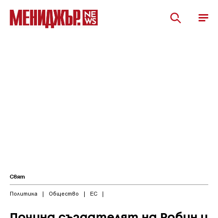
Свят
Политика
|
Общество
|
ЕС
|
Почина създателят на Робин и