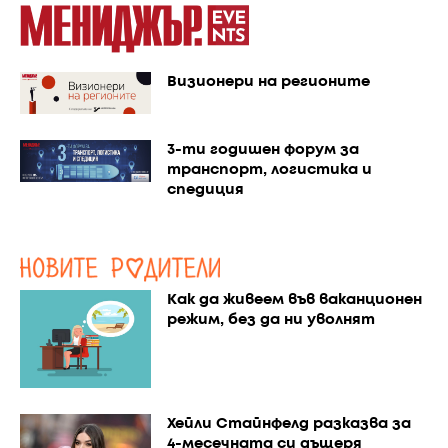
Визионери на регионите
3-ти годишен форум за
транспорт, логистика и
спедиция
Как да живеем във ваканционен
режим, без да ни уволнят
Хейли Стайнфелд разказва за
4-месечната си дъщеря