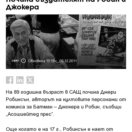
Джокера
Обновена 13:13ч., 09.12.2011
СВЯТ
На 89 годишна възраст в САЩ почина Джери
Робинсън, авторът на култовите персонажи от
комикса за Батман – Джокера и Робин, съобщи
„Асошиейтед прес”.
Още когато е на 17 г., Робинсън е нает от