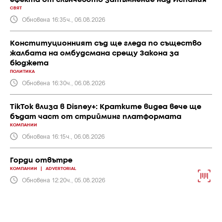
ефекта от слънчевото затъмнение над Испания
СВЯТ
Обновена 16:35ч., 06.08.2026
Конституционният съд ще гледа по същество
жалбата на омбудсмана срещу Закона за
бюджета
ПОЛИТИКА
Обновена 16:30ч., 06.08.2026
TikTok влиза в Disney+: Кратките видеа вече ще
бъдат част от стрийминг платформата
КОМПАНИИ
Обновена 16:15ч., 06.08.2026
Горди отвътре
КОМПАНИИ
|
ADVERTORIAL
Обновена 12:20ч., 05.08.2026