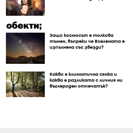
Защо космосът е толкова
тъмен, въпреки че Вселената е
изпълнена със звезди?
Каквo е климатична сянка и
каква е разликата с личния ни
въглероден отпечатък?