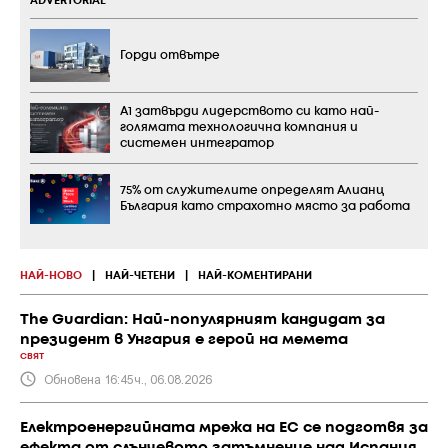
ADVERTORIAL
Горди отвътре
А1 затвърди лидерството си като най-
голямата технологична компания и
системен интегратор
75% от служителите определят Алианц
България като страхотно място за работа
НАЙ-НОВО
|
НАЙ-ЧЕТЕНИ
|
НАЙ-КОМЕНТИРАНИ
The Guardian: Най-популярният кандидат за
президент в Унгария е герой на мемета
СВЯТ
Обновена 16:45ч., 06.08.2026
Електроенергийната мрежа на ЕС се подготвя за