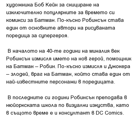
художника Боб Кейн за скициране на
изключително популярните за времето си
комикси за Батман. По-късно Робинсън става
един от основните автори на рисуваната
поредица за супергероя.
В началото на 40-те години на миналия век
Робинсън измисля името на нов герой, помощник
на Батман – Робин. По-късно измисля и Джокера
– злодей, враг на Батман, който става един от
най-известните персонажи в поредицата.
В последните си години Робинсън преподава в
нюйоркската школа по визуални изкуства, като
в същото време е и консултант в DC Comics.