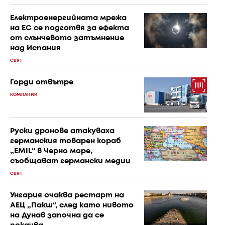
Електроенергийната мрежа
на ЕС се подготвя за ефекта
от слънчевото затъмнение
над Испания
СВЯТ
Горди отвътре
КОМПАНИИ
Руски дронове атакуваха
германския товарен кораб
„EMIL“ в Черно море,
съобщават германски медии
СВЯТ
Унгария очаква рестарт на
АЕЦ „Пакш“, след като нивото
на Дунав започна да се