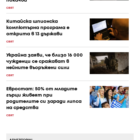
покачва
СВЯТ
Китайска шпионска
компютърна програма е
открита в 13 държави
СВЯТ
Украйна заяви, че близо 16 000
чужденци се сражават в
нейните въоръжени сили
СВЯТ
Евростат: 50% от младите
гърци живеят при
родителите си заради липса
на средства
СВЯТ