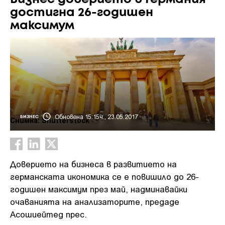
достигна 26-годишен
максимум
Обновена 15:15ч., 23.05.2017
БИЗНЕС
Снимка: Shutterstock
Доверието на бизнеса в развитието на
германската икономика се е повишило до 26-
годишен максимум през май, надминавайки
очаванията на анализаторите, предаде
Асошиейтед прес.