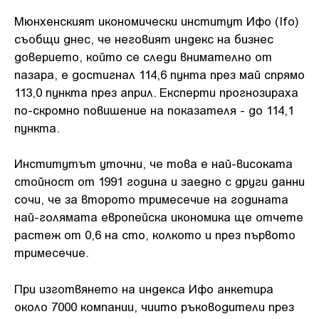
Мюнхенският икономически институт Ифо (Ifo)
съобщи днес, че неговият индекс на бизнес
доверието, който се следи внимателно от
пазара, е достигнал 114,6 пунта през май спрямо
113,0 пункта през април. Експерти прогнозираха
по-скромно повишение на показателя - до 114,1
пункта.
Институтът уточни, че това е най-високата
стойност от 1991 година и заедно с други данни
сочи, че за второто тримесечие на годината
най-голямата европейска икономика ще отчете
растеж от 0,6 на сто, колкото и през първото
тримесечие.
При изготвянето на индекса Ифо анкетира
около 7000 компании, чиито ръководители през