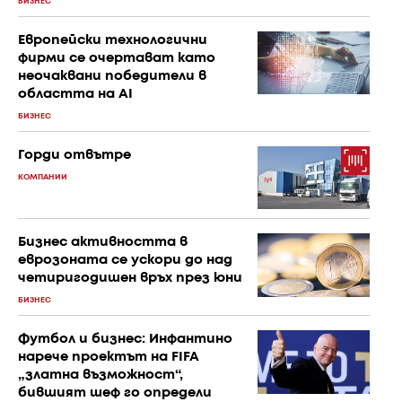
БИЗНЕС
Европейски технологични
фирми се очертават като
неочаквани победители в
областта на AI
БИЗНЕС
Горди отвътре
КОМПАНИИ
Бизнес активността в
еврозоната се ускори до над
четиригодишен връх през юни
БИЗНЕС
Футбол и бизнес: Инфантино
нарече проектът на FIFA
„златна възможност“,
бившият шеф го определи