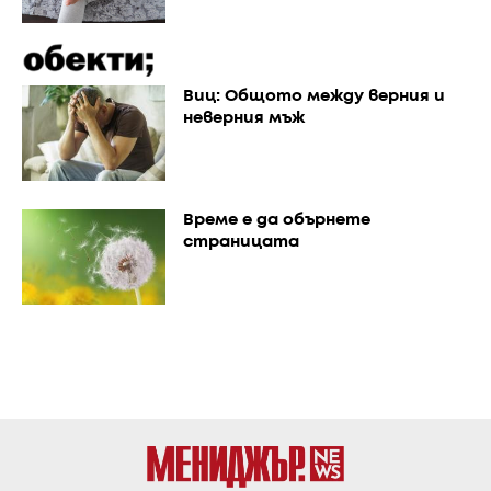
Виц: Общото между верния и
неверния мъж
Време е да обърнете
страницата