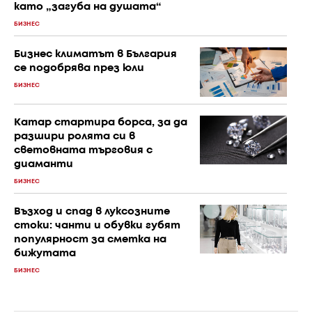
като „загуба на душата“
БИЗНЕС
Бизнес климатът в България
се подобрява през юли
БИЗНЕС
Катар стартира борса, за да
разшири ролята си в
световната търговия с
диаманти
БИЗНЕС
Възход и спад в луксозните
стоки: чанти и обувки губят
популярност за сметка на
бижутата
БИЗНЕС