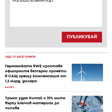
ПУБЛИКУВАЙ
ОЩЕ ОТ КАТЕГОРИЯТА
Германската RWE изоставя
офшорните вятърни проекти
в САЩ срещу компенсация от
1,2 млрд. долара
БИЗНЕС
Тръмп удря Китай с 15% мито
върху ключов материал за
чипове