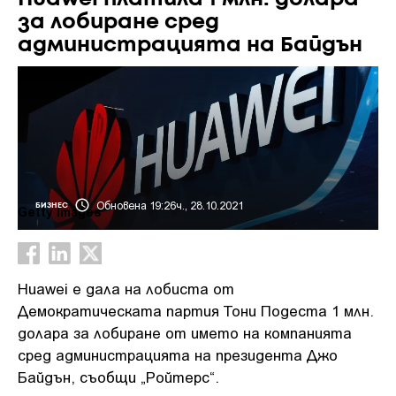
за лобиране сред
администрацията на Байдън
Обновена 19:26ч., 28.10.2021
БИЗНЕС
Getty Images
Huawei е дала на лобиста от
Демократическата партия Тони Подеста 1 млн.
долара за лобиране от името на компанията
сред администрацията на президента Джо
Байдън, съобщи „Ройтерс“.