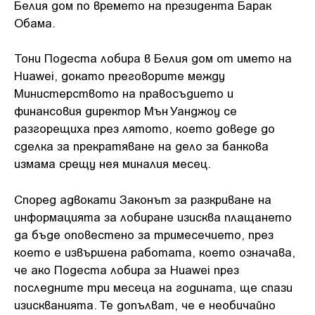
Белия дом по времето на президента Барак
Обама.
Тони Подеста лобира в Белия дом от името на
Huawei, докато преговорите между
Министерството на правосъдието и
финансовия директор Мън Уанджоу се
разгорещиха през лятото, което доведе до
сделка за прекратяване на дело за банкова
измама срещу нея миналия месец.
Според адвокати Законът за разкриване на
информацията за лобиране изисква плащането
да бъде оповестено за тримесечието, през
което е извършена работата, което означава,
че ако Подеста лобира за Huawei през
последните три месеца на годината, ще спази
изискванията. Те допълват, че е необичайно