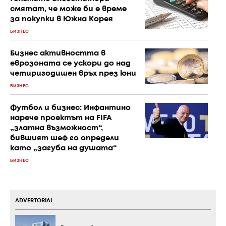
смятат, че може би е време
за покупки в Южна Корея
БИЗНЕС
Бизнес активността в
еврозоната се ускори до над
четиригодишен връх през юни
БИЗНЕС
Футбол и бизнес: Инфантино
нарече проектът на FIFA
„златна възможност“,
бившият шеф го определи
като „загуба на душата“
БИЗНЕС
ADVERTORIAL