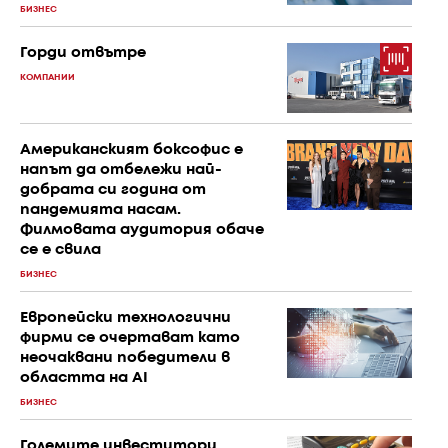
БИЗНЕС
Горди отвътре
КОМПАНИИ
Американският боксофис е
напът да отбележи най-
добрата си година от
пандемията насам.
Филмовата аудитория обаче
се е свила
БИЗНЕС
Европейски технологични
фирми се очертават като
неочаквани победители в
областта на AI
БИЗНЕС
Големите инвеститори