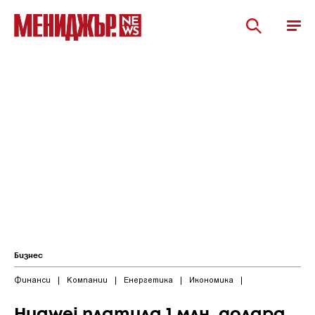
Бизнес
Финанси
|
Компании
|
Енергетика
|
Икономика
|
Huawei платила 1 млн. долара