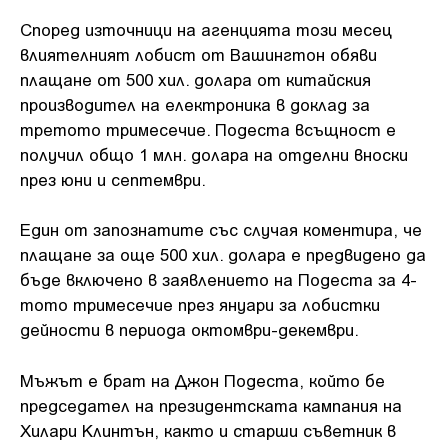
Според източници на агенцията този месец
влиятелният лобист от Вашингтон обяви
плащане от 500 хил. долара от китайския
производител на електроника в доклад за
третото тримесечие. Подеста всъщност е
получил общо 1 млн. долара на отделни вноски
през юни и септември.
Един от запознатите със случая коментира, че
плащане за още 500 хил. долара е предвидено да
бъде включено в заявлението на Подеста за 4-
тото тримесечие през януари за лобистки
дейности в периода октомври-декември.
Мъжът е брат на Джон Подеста, който бе
председател на президентската кампания на
Хилари Клинтън, както и старши съветник в