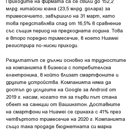
Приходите на фирмата са се свили до 152,2
млрд. китайски юана (23,5 млрд. долара) за
тримесечието, завършило на 31 март, като
това представлява спад от 16,5% в сравнение
със същия период на предходната година. Това
е второ поредно тримесечие, в което Huawei
регистрира по-ниски приходи.
Резултатът се дължи основно на трудностите
на компанията в бизнеса с потребителска
електроника, в който влизат смартфоните и
другите устройства. Компанията няма да
достъп до услугите на Google за Android от
2019 г. насам, когато тя за първи път стана
обект на санкции от Вашингтон. Доставките
на смартфони на Huawei се сринаха с 41% през
четвъртото тримесечие на 2020 г. Компанията
също така продаде бюджетната си марка