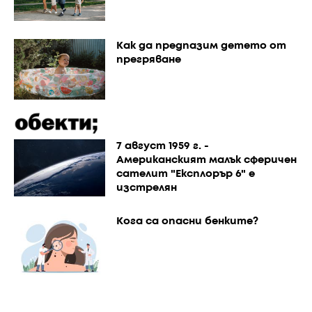
Как да предпазим детето от
прегряване
7 август 1959 г. -
Американският малък сферичен
сателит "Експлорър 6" е
изстрелян
Кога са опасни бенките?