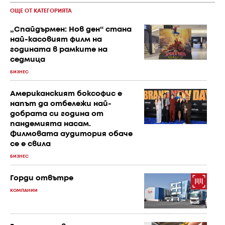
ОЩЕ ОТ КАТЕГОРИЯТА
„Спайдърмен: Нов ден“ стана
най-касовият филм на
годината в рамките на
седмица
БИЗНЕС
Американският боксофис е
напът да отбележи най-
добрата си година от
пандемията насам.
Филмовата аудитория обаче
се е свила
БИЗНЕС
Горди отвътре
КОМПАНИИ