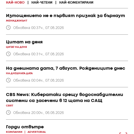
НАЙ-НОВО
|
НАЙ-ЧЕТЕНИ
|
НАЙ-КОМЕНТИРАНИ
Изтощението не е първият признак за бърнаут
МЕНИДЖМЪНТ
Обновена 00:37ч., 07.08.2026
Цитат на деня
ЦИТАТ НА ДЕНЯ
Обновена 00:31ч., 07.08.2026
На днешната дата, 7 август. Рождениците днес
НА ДНЕШНАТА ДАТА
Обновена 00:04ч., 07.08.2026
CBS News: Кибератаки срещу водоснабдителни
системи са засечени в 12 щата на САЩ
СВЯТ
Обновена 20:00ч., 06.08.2026
Горди отвътре
КОМПАНИИ
|
ADVERTORIAL