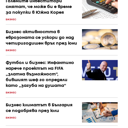
Големите инвеститори
смятат, че може би е време
за покупки в Южна Корея
БИЗНЕС
Бизнес активността в
еврозоната се ускори до над
четиригодишен връх през юни
БИЗНЕС
Футбол и бизнес: Инфантино
нарече проектът на FIFA
„златна възможност“,
бившият шеф го определи
като „загуба на душата“
БИЗНЕС
Бизнес климатът в България
се подобрява през юли
БИЗНЕС