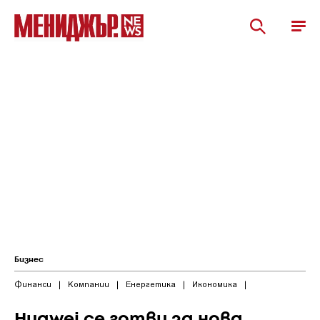
Бизнес
Финанси
|
Компании
|
Енергетика
|
Икономика
|
Huawei се готви за нова