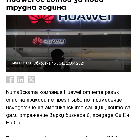
трудна година
Обновена 18:36ч., 28.04.2021
БИЗНЕС
Снимка: Getty images
Китайската компания Huawei отчете рязък
спад на приходите през първото тримесечие,
вследствие на американските санкции, които са
дали отражение върху бизнеса й, предаде Си Ен
Би Си.