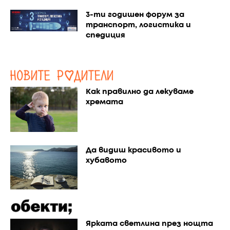
3-ти годишен форум за
транспорт, логистика и
спедиция
Как правилно да лекуваме
хремата
Да видиш красивото и
хубавото
Ярката светлина през нощта