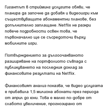
Гигантът в стрийминг услугите обяви, че
планира да започне да добавя и видеоигри към
съществуващите абонаментни планове, без
допълнително заплащане. Netflix не разкри
повече подробности освен това, че
първоначално ще се съсредоточи върху
мобилните игри.
Потвърждението за дългоочакваното
разширяване на портфолиото съвпада с
публикуването на последния доклад за
финансовите резултати на Netflix.
Финансовият анализ показва, че видео услугата
е прибавила 1,5 милиона абонати през периода
от април до юни. Това е малко по-добре от
слабото увеличение, прогнозирано от