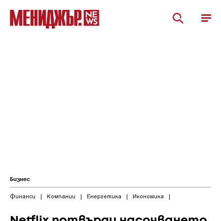
Бизнес
Финанси
|
Компании
|
Енергетика
|
Икономика
|
Netflix потвърди насочването