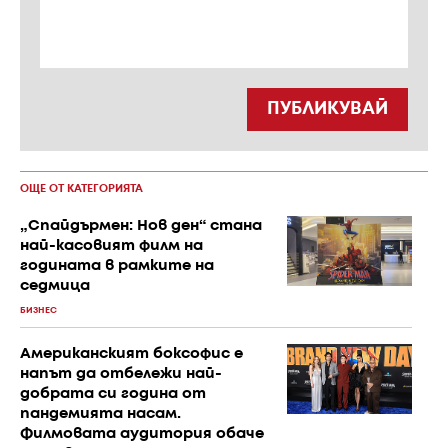
ПУБЛИКУВАЙ
ОЩЕ ОТ КАТЕГОРИЯТА
„Спайдърмен: Нов ден“ стана
най-касовият филм на
годината в рамките на
седмица
БИЗНЕС
Американският боксофис е
напът да отбележи най-
добрата си година от
пандемията насам.
Филмовата аудитория обаче