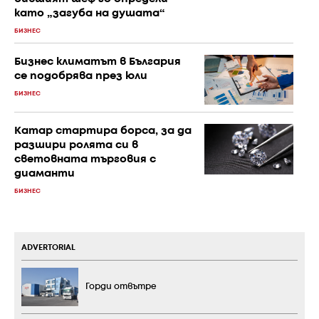
като „загуба на душата“
БИЗНЕС
Бизнес климатът в България
се подобрява през юли
БИЗНЕС
Катар стартира борса, за да
разшири ролята си в
световната търговия с
диаманти
БИЗНЕС
ADVERTORIAL
Горди отвътре