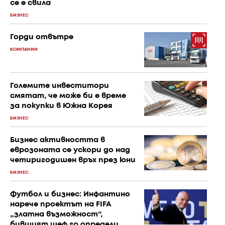
се е свила
БИЗНЕС
Горди отвътре
КОМПАНИИ
Големите инвеститори
смятат, че може би е време
за покупки в Южна Корея
БИЗНЕС
Бизнес активността в
еврозоната се ускори до над
четиригодишен връх през юни
БИЗНЕС
Футбол и бизнес: Инфантино
нарече проектът на FIFA
„златна възможност“,
бившият шеф го определи