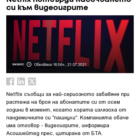
си към видеоигрите
Обновена 16:56ч., 21.07.2021
БИЗНЕС
Снимка: Getty images
Netflix съобщи за най-сериозното забавяне при
растежа на броя на абонатите си от осем
години в момент, когато хората излязоха от
пандемичните си "пашкули". Компанията обаче
има отговор - видеоигрите, информира
Асошиейтед прес, цитирана от БТА.