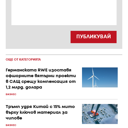
ПУБЛИКУВАЙ
ОЩЕ ОТ КАТЕГОРИЯТА
Германската RWE изоставя
офшорните вятърни проекти
в САЩ срещу компенсация от
1,2 млрд. долара
БИЗНЕС
Тръмп удря Китай с 15% мито
върху ключов материал за
чипове
БИЗНЕС