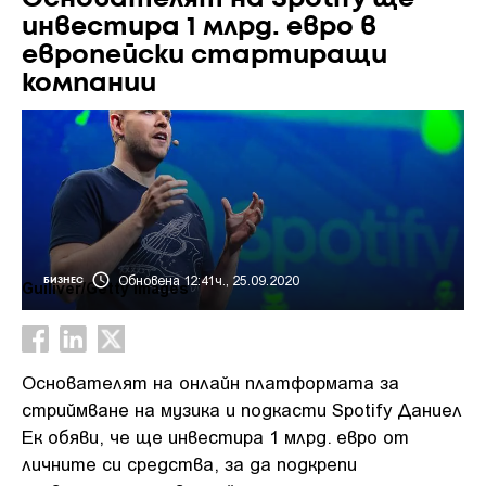
инвестира 1 млрд. евро в
европейски стартиращи
компании
Обновена 12:41ч., 25.09.2020
БИЗНЕС
Guiliver/Getty images
Основателят на онлайн платформата за
стриймване на музика и подкасти Spotify Даниел
Ек обяви, че ще инвестира 1 млрд. евро от
личните си средства, за да подкрепи