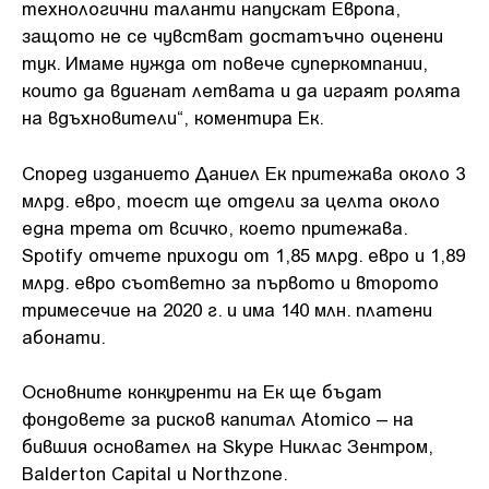
технологични таланти напускат Европа,
защото не се чувстват достатъчно оценени
тук. Имаме нужда от повече суперкомпании,
които да вдигнат летвата и да играят ролята
на вдъхновители“, коментира Ек.
Според изданието Даниел Ек притежава около 3
млрд. евро, тоест ще отдели за целта около
една трета от всичко, което притежава.
Spotify отчете приходи от 1,85 млрд. евро и 1,89
млрд. евро съответно за първото и второто
тримесечие на 2020 г. и има 140 млн. платени
абонати.
Основните конкуренти на Ек ще бъдат
фондовете за рисков капитал Atomico – на
бившия основател на Skype Никлас Зентром,
Balderton Capital и Northzone.