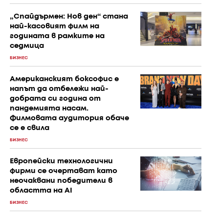
„Спайдърмен: Нов ден“ стана
най-касовият филм на
годината в рамките на
седмица
БИЗНЕС
Американският боксофис е
напът да отбележи най-
добрата си година от
пандемията насам.
Филмовата аудитория обаче
се е свила
БИЗНЕС
Европейски технологични
фирми се очертават като
неочаквани победители в
областта на AI
БИЗНЕС