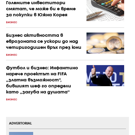
Големите инвеститори
смятат, че може би е време
за покупки в Южна Корея
БИЗНЕС
Бизнес активността в
еврозоната се ускори до над
четиригодишен връх през юни
БИЗНЕС
Футбол и бизнес: Инфантино
нарече проектът на FIFA
„златна възможност“,
бившият шеф го определи
като „загуба на душата“
БИЗНЕС
ADVERTORIAL