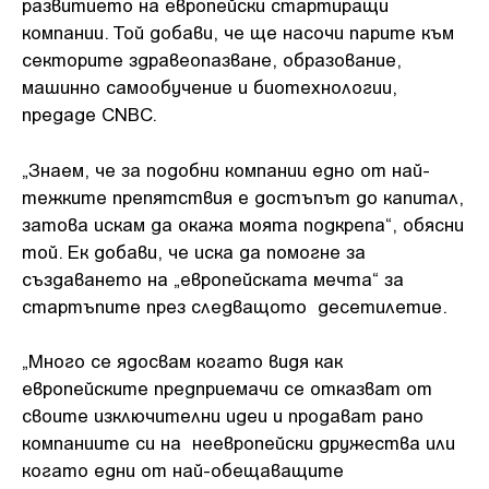
развитието на европейски стартиращи
компании. Той добави, че ще насочи парите към
секторите здравеопазване, образование,
машинно самообучение и биотехнологии,
предаде CNBC.
„Знаем, че за подобни компании едно от най-
тежките препятствия е достъпът до капитал,
затова искам да окажа моята подкрепа“, обясни
той. Ек добави, че иска да помогне за
създаването на „европейската мечта“ за
стартъпите през следващото десетилетие.
„Много се ядосвам когато видя как
европейските предприемачи се отказват от
своите изключителни идеи и продават рано
компаниите си на неевропейски дружества или
когато едни от най-обещаващите