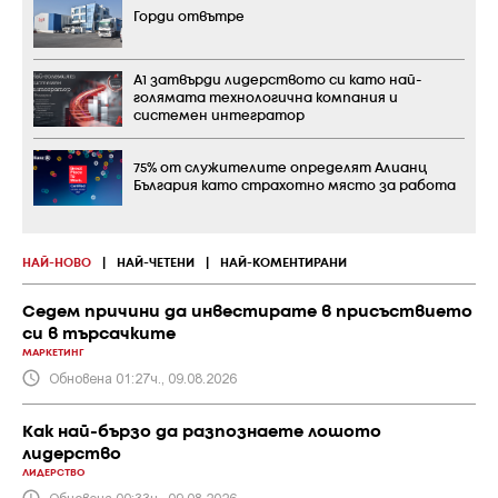
Горди отвътре
А1 затвърди лидерството си като най-
голямата технологична компания и
системен интегратор
75% от служителите определят Алианц
България като страхотно място за работа
НАЙ-НОВО
|
НАЙ-ЧЕТЕНИ
|
НАЙ-КОМЕНТИРАНИ
Седем причини да инвестирате в присъствието
си в търсачките
МАРКЕТИНГ
Обновена 01:27ч., 09.08.2026
Как най-бързо да разпознаете лошото
лидерство
ЛИДЕРСТВО
Обновена 00:33ч., 09.08.2026