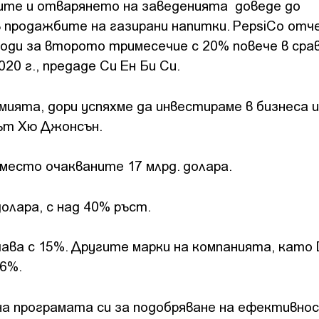
те и отварянето на заведенията доведе до
 продажбите на газирани напитки. PepsiCo от
ходи за второто тримесечие с 20% повече в сра
020 г., предаде Си Ен Би Си.
мията, дори успяхме да инвестираме в бизнеса 
рът Хю Джонсън.
вместо очакваните 17 млрд. долара.
олара, с над 40% ръст.
ва с 15%. Другите марки на компанията, като D
 6%.
на програмата си за подобряване на ефективно