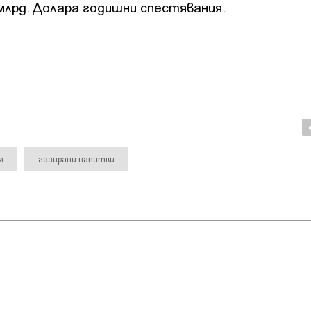
1 млрд. Долара годишни спестявания.
я
газирани напитки