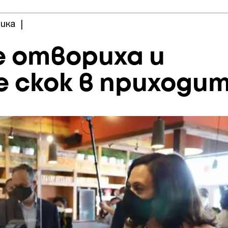
ика
|
 отвориха и
 скок в приходи