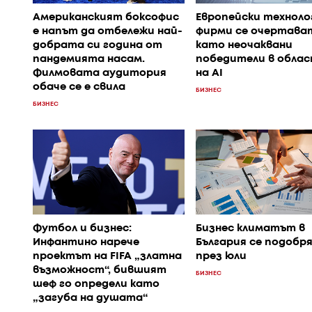
Американският боксофис
Европейски техноло
е напът да отбележи най-
фирми се очертава
добрата си година от
като неочаквани
пандемията насам.
победители в обла
Филмовата аудитория
на AI
обаче се е свила
БИЗНЕС
БИЗНЕС
Футбол и бизнес:
Бизнес климатът в
Инфантино нарече
България се подобр
проектът на FIFA „златна
през юли
възможност“, бившият
БИЗНЕС
шеф го определи като
„загуба на душата“