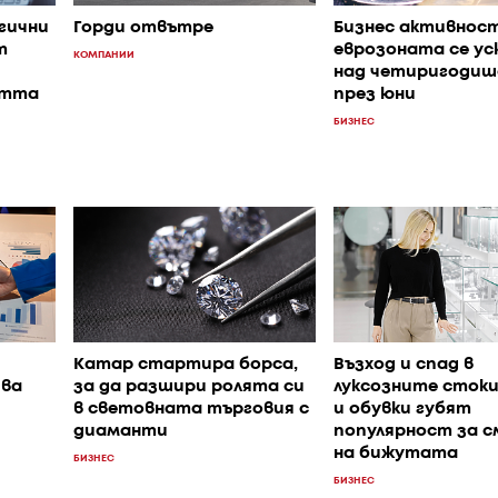
гични
Горди отвътре
Бизнес активнос
т
еврозоната се ус
КОМПАНИИ
над четиригодиш
стта
през юни
БИЗНЕС
Катар стартира борса,
Възход и спад в
ява
за да разшири ролята си
луксозните стоки
в световната търговия с
и обувки губят
диаманти
популярност за 
на бижутата
БИЗНЕС
БИЗНЕС