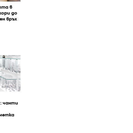
тта в
кори до
ен връх
: чанти
сметка