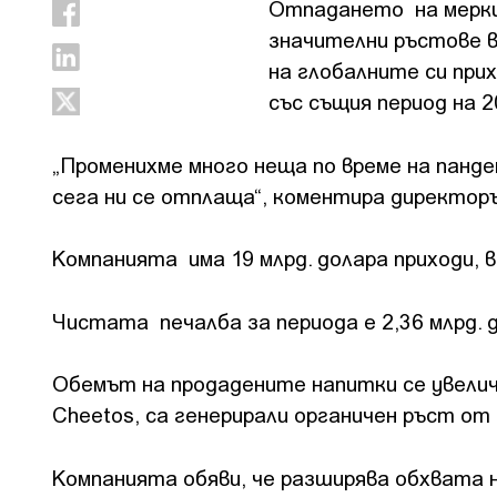
Отпадането на мерки
значителни ръстове в
на глобалните си при
със същия период на 2
„Променихме много неща по време на панде
сега ни се отплаща“, коментира директо
Компанията има 19 млрд. долара приходи, 
Чистата печалба за периода е 2,36 млрд. д
Обемът на продадените напитки се увелича
Cheetos, са генерирали органичен ръст от
Компанията обяви, че разширява обхвата 