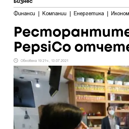
Бизнес
Финанси
|
Компании
|
Енергетика
|
Иконом
Ресторантите
PepsiCo отчете
Обновена 19:21ч., 13.07.2021