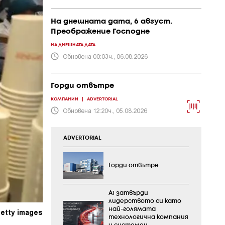
На днешната дата, 6 август.
Преображение Господне
НА ДНЕШНАТА ДАТА
Обновена 00:03ч., 06.08.2026
Горди отвътре
КОМПАНИИ
|
ADVERTORIAL
Обновена 12:20ч., 05.08.2026
ADVERTORIAL
Горди отвътре
А1 затвърди
лидерството си като
най-голямата
etty images
технологична компания