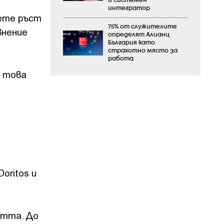
и системен
интегратор
чете ръст
75% от служителите
внение
определят Алианц
България като
страхотно място за
работа
и това
oritos и
стта. До