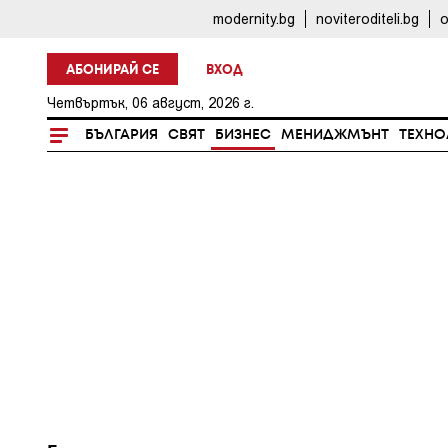
modernity.bg
noviteroditeli.bg
o
АБОНИРАЙ СЕ
ВХОД
Четвъртък, 06 август, 2026 г.
БЪЛГАРИЯ
СВЯТ
БИЗНЕС
МЕНИДЖМЪНТ
ТЕХНО