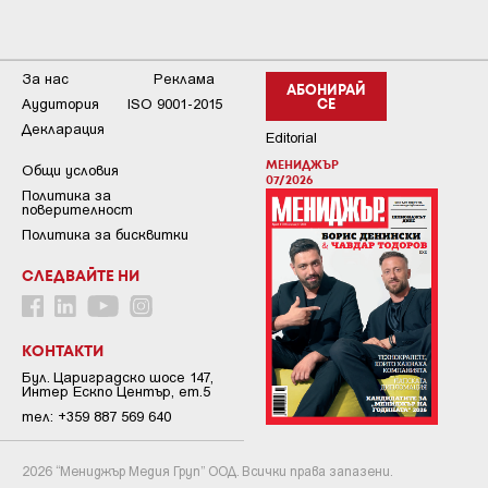
За нас
Реклама
АБОНИРАЙ
Аудитория
ISO 9001-2015
СЕ
Декларация
Editorial
МЕНИДЖЪР
Общи условия
07/2026
Пoлитикa зa
пoвepитeлнocт
Политика за бисквитки
СЛЕДВАЙТЕ НИ
КОНТАКТИ
Бул. Цариградско шосе 147,
Интер Ескпо Център, ет.5
тел: +359 887 569 640
2026 “Мениджър Медия Груп” ООД. Всички права запазени.