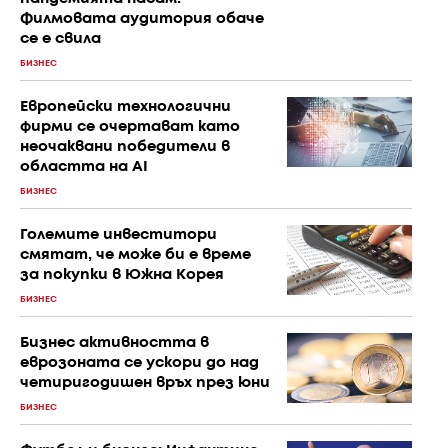
Филмовата аудитория обаче
се е свила
БИЗНЕС
Европейски технологични
фирми се очертават като
неочаквани победители в
областта на AI
БИЗНЕС
Големите инвеститори
смятат, че може би е време
за покупки в Южна Корея
БИЗНЕС
Бизнес активността в
еврозоната се ускори до над
четиригодишен връх през юни
БИЗНЕС