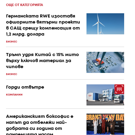
ОЩЕ ОТ КАТЕГОРИЯТА
Германската RWE изоставя
офшорните вятърни проекти
в САЩ срещу компенсация от
1,2 млрд. долара
БИЗНЕС
Тръмп удря Китай с 15% мито
върху ключов материал за
чипове
БИЗНЕС
Горди отвътре
КОМПАНИИ
Американският боксофис е
напът да отбележи най-
добрата си година от
пандемията насам.