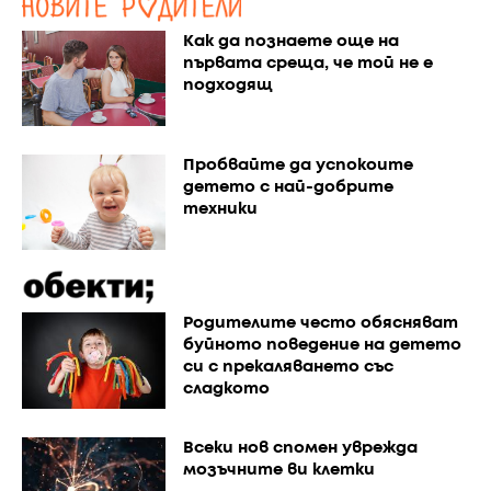
Как да познаете още на
първата среща, че той не е
подходящ
Пробвайте да успокоите
детето с най-добрите
техники
Родителите често обясняват
буйното поведение на детето
си с прекаляването със
сладкото
Всеки нов спомен уврежда
мозъчните ви клетки