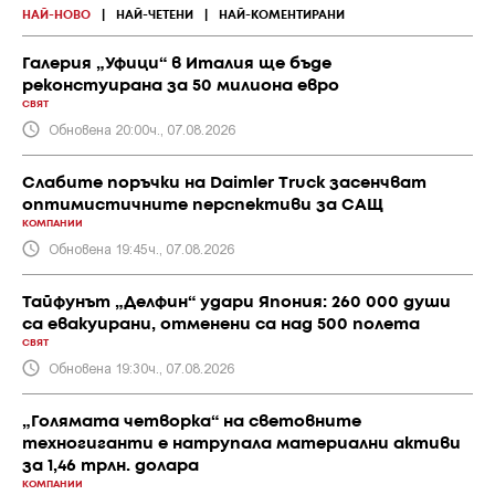
НАЙ-НОВО
|
НАЙ-ЧЕТЕНИ
|
НАЙ-КОМЕНТИРАНИ
Галерия „Уфици“ в Италия ще бъде
реконстуирана за 50 милиона евро
СВЯТ
Обновена 20:00ч., 07.08.2026
Слабите поръчки на Daimler Truck засенчват
оптимистичните перспективи за САЩ
КОМПАНИИ
Обновена 19:45ч., 07.08.2026
Тайфунът „Делфин“ удари Япония: 260 000 души
са евакуирани, отменени са над 500 полета
СВЯТ
Обновена 19:30ч., 07.08.2026
„Голямата четворка“ на световните
техногиганти е натрупала материални активи
за 1,46 трлн. долара
КОМПАНИИ