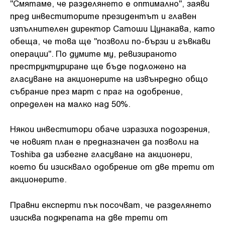
"Смятаме, че разделянето е оптимално", заяви
пред инвеститорите президентът и главен
изпълнителен директор Сатоши Цунакава, като
обеща, че това ще "позволи по-бързи и гъвкави
операции". По думите му, ревизираното
преструктуриране ще бъде подложено на
гласуване на акционерите на извънредно общо
събрание през март с праг на одобрение,
определен на малко над 50%.
Някои инвеститори обаче изразиха подозрения,
че новият план е предназначен да позволи на
Toshiba да избегне гласуване на акционери,
което би изисквало одобрение от две трети от
акционерите.
Правни експерти пък посочват, че разделянето
изисква подкрепата на две трети от