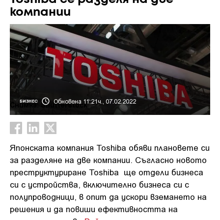
компании
Обновена 11:21ч., 07.02.2022
БИЗНЕС
Снимка: Shutterstock
Японската компания Toshiba обяви плановете си
за разделяне на две компании. Съгласно новото
преструктуриране Toshiba ще отдели бизнеса
си с устройства, включително бизнеса си с
полупроводници, в опит да ускори вземането на
решения и да повиши ефективността на