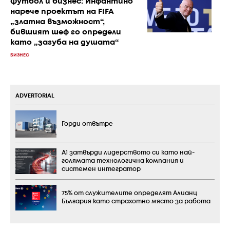
Футбол и бизнес: Инфантино
нарече проектът на FIFA
„златна възможност“,
бившият шеф го определи
като „загуба на душата“
БИЗНЕС
ADVERTORIAL
Горди отвътре
А1 затвърди лидерството си като най-
голямата технологична компания и
системен интегратор
75% от служителите определят Алианц
България като страхотно място за работа