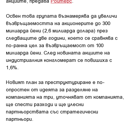
акциите, предава
Ройтерс
.
Освен това групата възнамерява да увеличи
възвръщаемостта на акционерите до 300
милиарда йени (2,6 милиарда долара) през
следващите две години, което се сравнява с
по-ранна цел за възвръщаемост от 100
милиарда йени. След новината акциите на
индустриалния конгломерат се повишиха с
1,6%.
Новият план за преструктуриране е по-
опростен от идеята за разделяне на
компанията на три, уточняват от компанията,
ще спести разходи и ще улесни
партньорствата със стратегически
партньори.