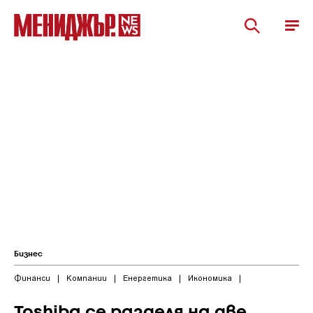
Бизнес
Финанси
|
Компании
|
Енергетика
|
Икономика
|
Toshiba се разделя на две