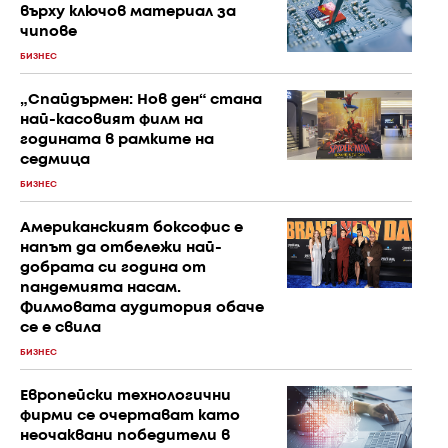
върху ключов материал за
чипове
БИЗНЕС
„Спайдърмен: Нов ден“ стана
най-касовият филм на
годината в рамките на
седмица
БИЗНЕС
Американският боксофис е
напът да отбележи най-
добрата си година от
пандемията насам.
Филмовата аудитория обаче
се е свила
БИЗНЕС
Европейски технологични
фирми се очертават като
неочаквани победители в