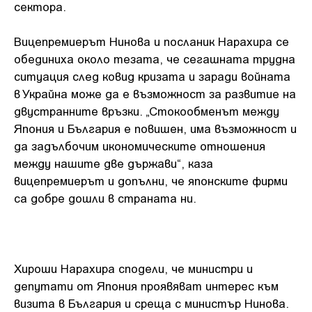
сектора.
Вицепремиерът Нинова и посланик Нарахира се
обединиха около тезата, че сегашната трудна
ситуация след ковид кризата и заради войната
в Украйна може да е възможност за развитие на
двустранните връзки. „Стокообменът между
Япония и България е повишен, има възможност и
да задълбочим икономическите отношения
между нашите две държави“, каза
вицепремиерът и допълни, че японските фирми
са добре дошли в страната ни.
Хироши Нарахира сподели, че министри и
депутати от Япония проявяват интерес към
визита в България и среща с министър Нинова.