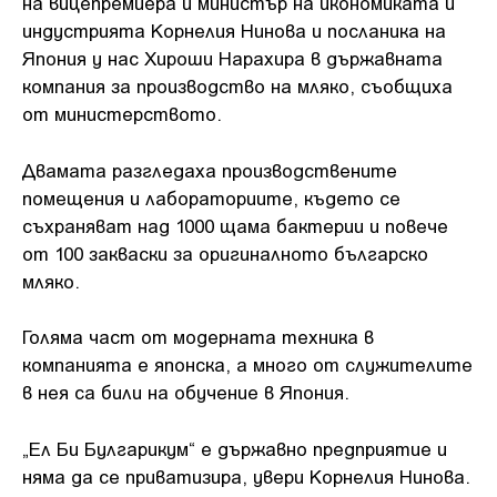
на вицепремиера и министър на икономиката и
индустрията Корнелия Нинова и посланика на
Япония у нас Хироши Нарахира в държавната
компания за производство на мляко, съобщиха
от министерството.
Двамата разгледаха производствените
помещения и лабораториите, където се
съхраняват над 1000 щама бактерии и повече
от 100 закваски за оригиналното българско
мляко.
Голяма част от модерната техника в
компанията е японска, а много от служителите
в нея са били на обучение в Япония.
„Ел Би Булгарикум“ е държавно предприятие и
няма да се приватизира, увери Корнелия Нинова.