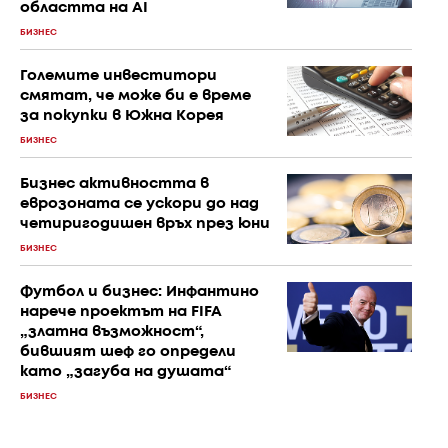
областта на AI
БИЗНЕС
Големите инвеститори
смятат, че може би е време
за покупки в Южна Корея
БИЗНЕС
Бизнес активността в
еврозоната се ускори до над
четиригодишен връх през юни
БИЗНЕС
Футбол и бизнес: Инфантино
нарече проектът на FIFA
„златна възможност“,
бившият шеф го определи
като „загуба на душата“
БИЗНЕС