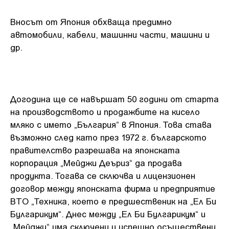
Вносът от Япония обхваща предимно
автомобили, кабели, машинни части, машини и
др.
Догодина ще се навършат 50 години от старта
на производството и продажбите на кисело
мляко с името „България“ в Япония. Това става
възможно след като през 1972 г. българското
правителство разрешава на японската
корпорация „Мейджи Деъриз“ да продава
продукта. Тогава се сключва и лицензионен
договор между японската фирма и предприятие
ВТО „Техника, което е предшественик на „Ел Би
Булгарикум“. Днес между „Ел Би Булгарикум“ и
„Мейджи“ има сключени и успешно осъществени