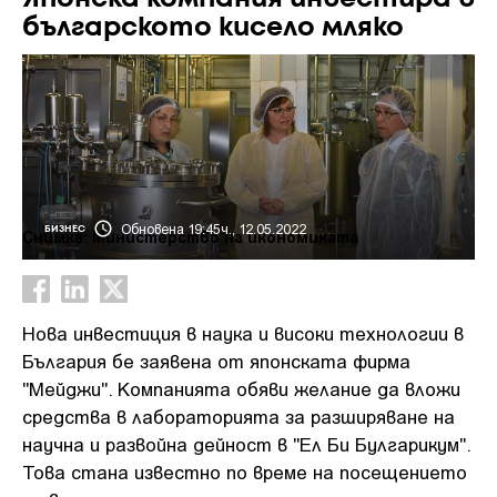
българското кисело мляко
Обновена 19:45ч., 12.05.2022
БИЗНЕС
Снимка: Министерство на икономиката
Нова инвестиция в наука и високи технологии в
България бе заявена от японската фирма
"Мейджи". Компанията обяви желание да вложи
средства в лабораторията за разширяване на
научна и развойна дейност в "Ел Би Булгарикум".
Това стана известно по време на посещението