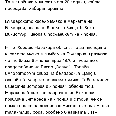
Тя е първият министър от 20 години, който
посещава лабораторията.
Българското кисело мляко е марката на
България, позната в целия свят, обявиха
министър Нинова и посланикът на Япония.
Н.Пр. Хироши Нарахира обясни, че за японците
киселото мляко е символ на България и разказа,
че то влиза в Япония през 1970 г., когато е
представено на Експо „Осака“. „Тогава
императорът спира на българския щанд и
опитва българското кисело мляко. Това е много
известна история в Япония“, обясни той.
Нарахира беше категоричен, че България
привлича интереса на Япония и с това, че се
намира на стратегическо място и че има много
талантливи хора, особено в науката и IT-