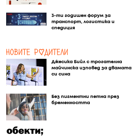
3-ти годишен форум за
транспорт, логистика и
спедиция
Джесика Бийл с трогателна
майчинска изповед за двамата
си сина
Без пигментни петна през
бременността