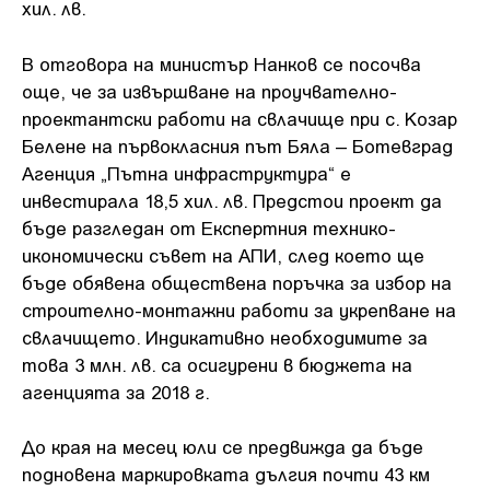
хил. лв.
В отговора на министър Нанков се посочва
още, че за извършване на проучвателно-
проектантски работи на свлачище при с. Козар
Белене на първокласния път Бяла – Ботевград
Агенция „Пътна инфраструктура“ е
инвестирала 18,5 хил. лв. Предстои проект да
бъде разгледан от Експертния технико-
икономически съвет на АПИ, след което ще
бъде обявена обществена поръчка за избор на
строително-монтажни работи за укрепване на
свлачището. Индикативно необходимите за
това 3 млн. лв. са осигурени в бюджета на
агенцията за 2018 г.
До края на месец юли се предвижда да бъде
подновена маркировката дългия почти 43 км