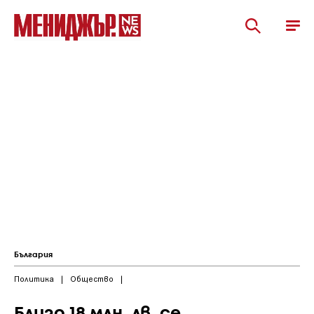
България
Политика
|
Общество
|
Близо 18 млн. лв. се