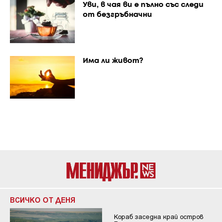
Уви, в чая ви е пълно със следи
от безгръбначни
Има ли живот?
ВСИЧКО ОТ ДЕНЯ
Кораб заседна край остров