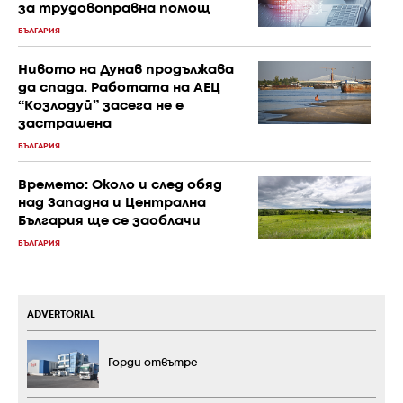
за трудовоправна помощ
БЪЛГАРИЯ
Нивото на Дунав продължава
да спада. Работата на АЕЦ
“Козлодуй” засега не е
застрашена
БЪЛГАРИЯ
Времето: Около и след обяд
над Западна и Централна
България ще се заоблачи
БЪЛГАРИЯ
ADVERTORIAL
Горди отвътре