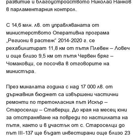
развитие и благоустройството Николай Нанков
в парламентарния контрол.
С 14,6 млн. лв. от управляваната от
министерството Оперативна програма
„Региони в растеж“ 2014-2020 г. се
рехабилитират 11,8 км от пътя Плевен – Ловеч
и още близо 9,5 км от пътя Червен бряг –
Чомаковци, се посочва в отговорите на
министъра.
През миналата година с над 17 000 лв. от
държавния бюджет са извършени частични
ремонти по третокласния път Искър –
Староселци – Ставерци. До края на месец юни
за отстраняване на повреди по настилката на
пътя, както и в участък от с. Староселци до
път ІІІ-137 ще бъдат инвестирани още близо 23