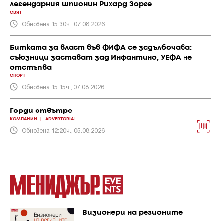
легендарния шпионин Рихард Зорге
СВЯТ
Обновена 15:30ч., 07.08.2026
Битката за власт във ФИФА се задълбочава:
съюзници застават зад Инфантино, УЕФА не
отстъпва
СПОРТ
Обновена 15:15ч., 07.08.2026
Горди отвътре
КОМПАНИИ
|
ADVERTORIAL
Обновена 12:20ч., 05.08.2026
Визионери на регионите