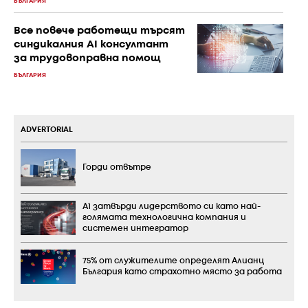
БЪЛГАРИЯ
Все повече работещи търсят
синдикалния AI консултант
за трудовоправна помощ
БЪЛГАРИЯ
ADVERTORIAL
Горди отвътре
А1 затвърди лидерството си като най-
голямата технологична компания и
системен интегратор
75% от служителите определят Алианц
България като страхотно място за работа