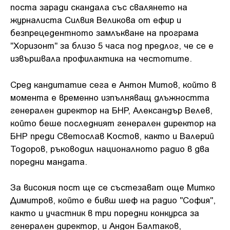
поста заради скандала със свалянето на
журналиста Силвия Великова от ефир и
безпрецедентното замлъкване на програма
"Хоризонт" за близо 5 часа под предлог, че се е
извършвала профилактика на честотите.
Сред кандитатие сега е Антон Митов, който в
момента е временно изпълняващ длъжността
генерален директор на БНР, Александър Велев,
който беше последният генерален директор на
БНР преди Светослав Костов, както и Валерий
Тодоров, ръководил националното радио в два
поредни мандата.
За високия пост ще се състезават още Митко
Димитров, който е бивш шеф на радио "София",
както и участник в три поредни конкурса за
генерален директор, и Андон Балтаков,