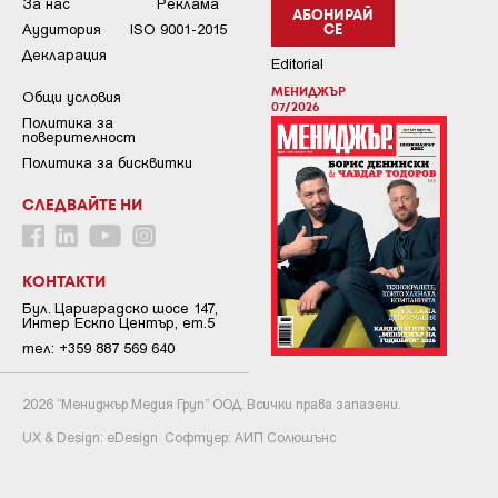
За нас
Реклама
АБОНИРАЙ
Аудитория
ISO 9001-2015
СЕ
Декларация
Editorial
МЕНИДЖЪР
Общи условия
07/2026
Пoлитикa зa
пoвepитeлнocт
Политика за бисквитки
СЛЕДВАЙТЕ НИ
КОНТАКТИ
Бул. Цариградско шосе 147,
Интер Ескпо Център, ет.5
тел: +359 887 569 640
2026 “Мениджър Медия Груп” ООД. Всички права запазени.
UX & Design:
eDesign
Софтуер:
АИП Солюшънс