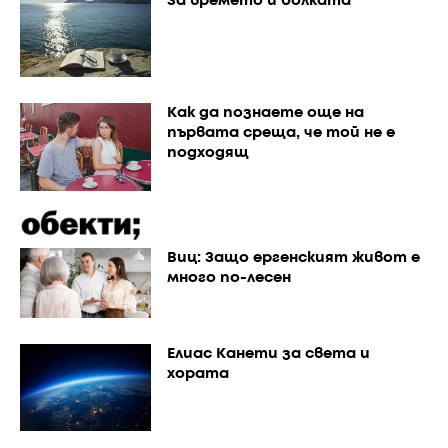
За времето и болката
Как да познаете още на
първата среща, че той не е
подходящ
Виц: Защо ергенският живот е
много по-лесен
Елиас Канети за света и
хората