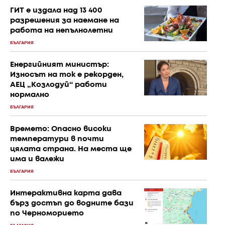
ГИТ е издала над 13 400
разрешения за наемане на
работа на непълнолетни
БЪЛГАРИЯ
Енергийният министър:
Износът на ток е рекорден,
АЕЦ „Козлодуй“ работи
нормално
БЪЛГАРИЯ
Времето: Опасно високи
температури в почти
цялата страна. На места ще
има и валежи
БЪЛГАРИЯ
Интерактивна карта дава
бърз достъп до водните бази
по Черноморието