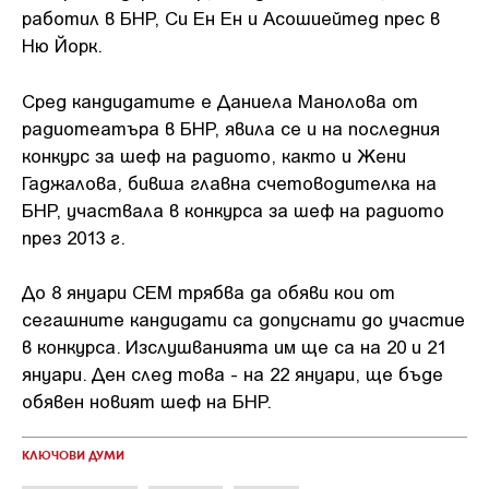
работил в БНР, Си Ен Ен и Асошиейтед прес в
Ню Йорк.
Сред кандидатите е Даниела Манолова от
радиотеатъра в БНР, явила се и на последния
конкурс за шеф на радиото, както и Жени
Гаджалова, бивша главна счетоводителка на
БНР, участвала в конкурса за шеф на радиото
през 2013 г.
До 8 януари СЕМ трябва да обяви кои от
сегашните кандидати са допуснати до участие
в конкурса. Изслушванията им ще са на 20 и 21
януари. Ден след това - на 22 януари, ще бъде
обявен новият шеф на БНР.
КЛЮЧОВИ ДУМИ