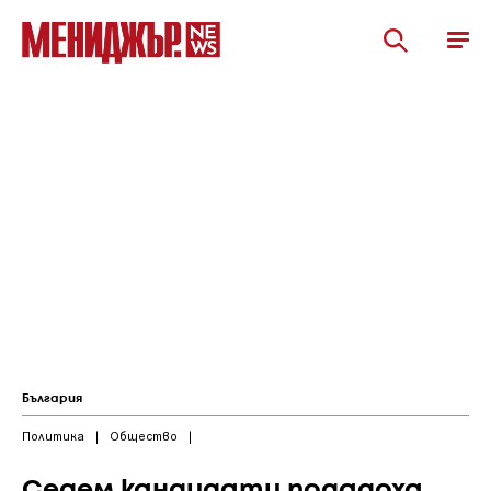
България
Политика
|
Общество
|
Седем кандидати подадоха