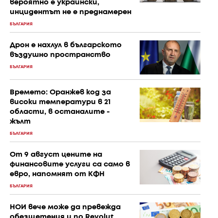
вероятно е украински,
инцидентът не е преднамерен
БЪЛГАРИЯ
Дрон е нахлул в българското
въздушно пространство
БЪЛГАРИЯ
Времето: Оранжев код за
високи температури в 21
области, в останалите -
жълт
БЪЛГАРИЯ
От 9 август цените на
финансовите услуги са само в
евро, напомнят от КФН
БЪЛГАРИЯ
НОИ вече може да превежда
обезщетения и по Revolut