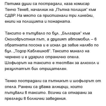
Петима души са пострадали, каза комисар
Тенчо Тенев, началник на „Пътна полиция“ към
СДВР. На място са пристигнали три линейки,
екипи на полицията и пожарната.
Таксито е пътувало по бул. „България“ към
Околовръстния път, а другият автомобил – в
обратната посока и е искал да завие наляво по
бул. „Тодор Каблешков“. Таксито минало на
чернено и е ударило странично опела.
Шофьорът на таксито е тестван за алкохол и
резултатът бил отрицателен.
Тежко пострадали са пътникът и шофьорът от
опела. Ранени са двама алжирци, които
пътували в таксито. Всички са откарани за
прегледи в болнични заведения.