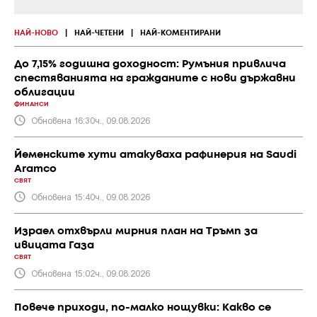
НАЙ-НОВО
|
НАЙ-ЧЕТЕНИ
|
НАЙ-КОМЕНТИРАНИ
До 7,15% годишна доходност: Румъния привлича
спестяванията на гражданите с нови държавни
облигации
ФИНАНСИ
Обновена 16:30ч., 09.08.2026
Йеменските хути атакуваха рафинерия на Saudi
Aramco
СВЯТ
Обновена 15:40ч., 09.08.2026
Израел отхвърли мирния план на Тръмп за
ивицата Газа
СВЯТ
Обновена 15:02ч., 09.08.2026
Повече приходи, по-малко нощувки: Какво се