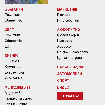
БЪЛГАРИЯ
МАРКЕТИНГ
Политика
Реклама
Общество
ПР и събития
СВЯТ
ЛЮБОПИТНО
Политика
Фотогалерия
Общество
Класации
ЕС
Хороскоп
На днешната дата
БИЗНЕС
Цитат на деня
Финанси
Компании
НАУКА И ЗДРАВЕ
Енергетика
АВТОМОБИЛИ
Икономика
СПОРТ
МЕНИДЖМЪНТ
ВИДЕО
Лидерство
НЮЗЛЕТЪР
Техники за успех
Job Мениджър