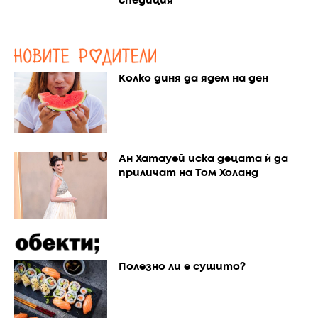
спедиция
Колко диня да ядем на ден
Ан Хатауей иска децата ѝ да
приличат на Том Холанд
Полезно ли е сушито?