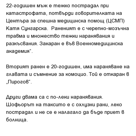
22-годишен мъж е тежко пострадал при
катастрофата, потвърди говорителката на
Центъра за спешна медицинска помощ (ЦСМП)
Катя Сунгарска. Раненият е с черепно-мозъчна
травма и множество тежки наранявания и
разкъсвания. Закаран е във Военномедицинска
академия“.
Вторият ранен е 20-годишен, има нараняване на
главата и съмнение за комоцио. Той е откаран в
„Пирогов“.
Други двама са с по-леки наранявания.
Шофьорът на таксито е с охлузни рани, леко
пострадал и не се е налагало да бъде приет в
болница.