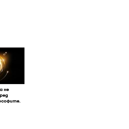
а не
ред
ософите.