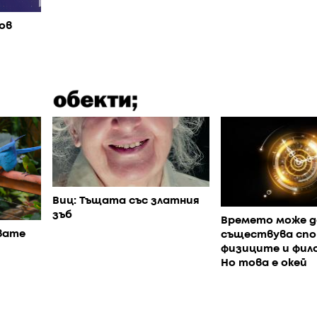
ов
Виц: Тъщата със златния
зъб
Времето може д
вате
съществува спо
физиците и фил
Но това е окей