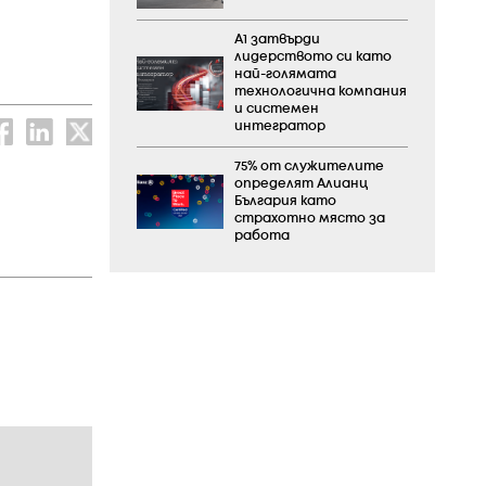
А1 затвърди
лидерството си като
най-голямата
технологична компания
и системен
интегратор
75% от служителите
определят Алианц
България като
страхотно място за
работа