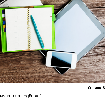
Снимка: S
място за подвизи."