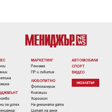
НЕС
МАРКЕТИНГ
АВТОМОБИЛИ
нси
Реклама
СПОРТ
ании
ПР и събития
ВИДЕО
гетика
ЛЮБОПИТНО
омика
НЮЗЛЕТЪР
Фотогалерия
ИДЖМЪНТ
Класации
рство
Хороскоп
ки за успех
На днешната дата
Мениджър
Цитат на деня