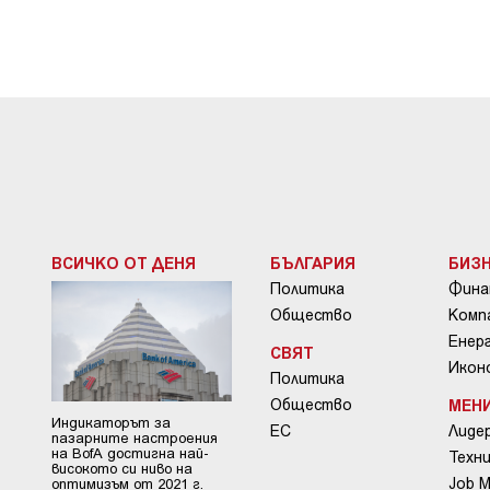
ВСИЧКО ОТ ДЕНЯ
БЪЛГАРИЯ
БИЗ
Политика
Фина
Общество
Комп
Енер
СВЯТ
Икон
Политика
Общество
МЕН
Индикаторът за
ЕС
Лиде
пазарните настроения
на BofA достигна най-
Техни
високото си ниво на
Job 
оптимизъм от 2021 г.