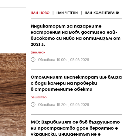
НАЙ-НОВО
|
НАЙ-ЧЕТЕНИ
|
НАЙ-КОМЕНТИРАНИ
Индикаторът за пазарните
настроения на BofA достигна най-
високото си ниво на оптимизъм от
2021 г.
ФИНАНСИ
Обновена 19:00ч., 08.08.2026
Столичният инспекторат ще влиза
с боди камери на проверки
в строителните обекти
ОБЩЕСТВО
Обновена 18:20ч., 08.08.2026
МО: Взривилият се във въздушното
ни пространство дрон вероятно е
украински, инцидентът не е