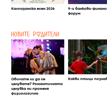
Калпазанска есен 2026
9-и банково-финанс
форум
Какви птици позна
Обичате ли да се
целувате? Романтичната
целувка ни променя
физиологично