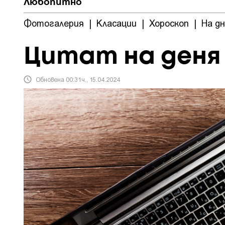
Любопитно
Фотогалерия
|
Класации
|
Хороскоп
|
На д
Цитат на деня
Обновена 00:31ч., 15.04.2024