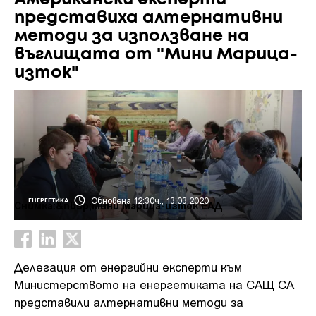
представиха алтернативни
методи за използване на
въглищата от "Мини Марица-
изток"
Обновена 12:30ч., 13.03.2020
ЕНЕРГЕТИКА
Снимка:&nbsp;Мини Марица-изток ЕАД
Делегация от енергийни експерти към
Министерството на енергетиката на САЩ СА
представили алтернативни методи за