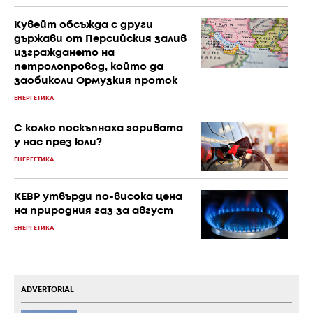
Кувейт обсъжда с други
държави от Персийския залив
изграждането на
петролопровод, който да
заобиколи Ормузкия проток
ЕНЕРГЕТИКА
С колко поскъпнаха горивата
у нас през юли?
ЕНЕРГЕТИКА
КЕВР утвърди по-висока цена
на природния газ за август
ЕНЕРГЕТИКА
ADVERTORIAL