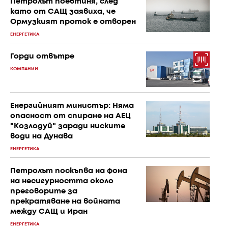
Петролът поевтиня, след
като от САЩ заявиха, че
Ормузкият проток е отворен
ЕНЕРГЕТИКА
Горди отвътре
КОМПАНИИ
Енергийният министър: Няма
опасност от спиране на АЕЦ
"Козлодуй" заради ниските
води на Дунава
ЕНЕРГЕТИКА
Петролът поскъпва на фона
на несигурността около
преговорите за
прекратяване на войната
между САЩ и Иран
ЕНЕРГЕТИКА