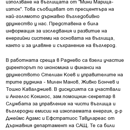
използване на въглищата от "Мини Марица-
изток". Това съобщават от пресцентъра на
най-голямото държавно въгледобивно
дружество у нас. Представена е била
информация за изследвания и развитие на
енергийни системи на основата на въглища,
както и за улавяне и съхранение на въглерод.
В работната среща в Раднево са взели участие
директорът по икономика и финанси на
дружеството Стелиан Коев и управителите на
трите рудника - Милен Манов, Живко Бончев и
Тошко Кавалджиев. В дискусията са участвали
и Ангелос Кокинос, зам.помощник-секретар в
Службата за управление на чисти въглища и
въглеродни емисии на изкопаемата енергия, д-р
Джеймс Адамс и Ефстратиос Тавулареас от
Държавния департамент на САЩ. Те са били