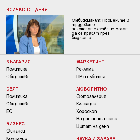
ВСИЧКО ОТ ДЕНЯ
Омбудсманът: Промените в
трудовото
законодателство не могат
да се правят през
бюджета
БЪЛГАРИЯ
МАРКЕТИНГ
Политика
Реклама
Общество
ПР и събития
СВЯТ
ЛЮБОПИТНО
Политика
Фотогалерия
Общество
Класации
ЕС
Хороскоп
На днешната дата
БИЗНЕС
Цитат на деня
Финанси
Компании
НАУКА И ЗДРАВЕ