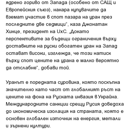
ядрено гориво от Запада (особено от САЩ и
Европейския съюз), накара купувачите да
вземат участие в спот пазара на уран през
последните две седмици“, каза Джонатан
Хинце, президент на UxC. „Докато
перспективите за бъдещи ограничения върху
доставките на руски обогатен уран на Запад
остават високи, изглежда, че този натиск
върху спот цените на урана е малко вероятно
да отслабне“, добави той.
Уранът е поредната суровина, която поскъпна
значително като част от глобалният ръст на
цените на фона на Руската инвазия в Украйна.
Международните санкции срещу Русия доведоха
до икономическа изолация на страната, която е
основен глобален източник на енергия, метали
и зърнени култури.