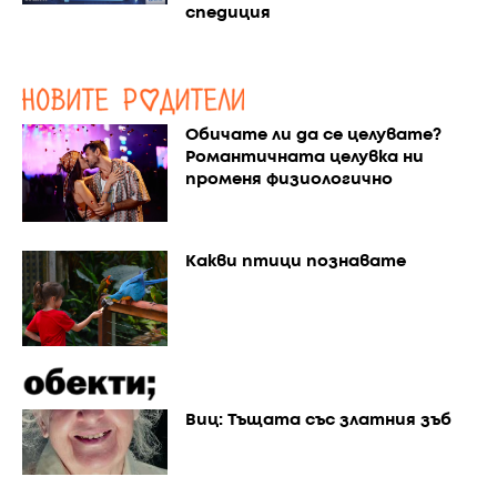
спедиция
Обичате ли да се целувате?
Романтичната целувка ни
променя физиологично
Какви птици познавате
Виц: Тъщата със златния зъб