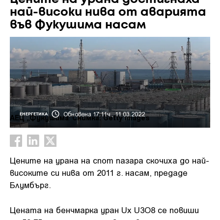
най-високи нива от аварията
във Фукушима насам
Обновена 17:11ч., 11.03.2022
ЕНЕРГЕТИКА
АЕЦ „Фукушима"Снимка: Getty images
Цените на урана на спот пазара скочиха до най-
високите си нива от 2011 г. насам, предаде
Блумбърг.
Цената на бенчмарка уран Ux U3O8 се повиши