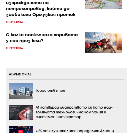
изграждането на
петролопровод, който да
заобиколи Ормузкия проток
ЕНЕРГЕТИКА
С колко поскъпнаха горивата
у нас през юли?
ЕНЕРГЕТИКА
ADVERTORIAL
Горди отвътре
А1 затвърди лидерството си като най-
голямата технологична компания и
системен интегратор
75% от служителите определят Алианц