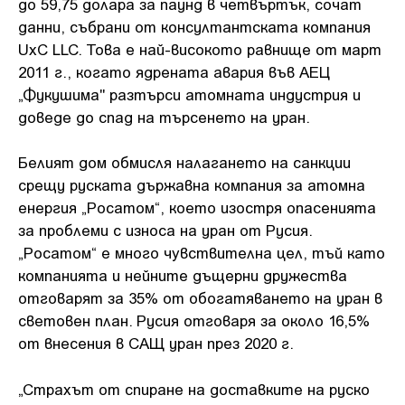
до 59,75 долара за паунд в четвъртък, сочат
данни, събрани от консултантската компания
UxC LLC. Това е най-високото равнище от март
2011 г., когато ядрената авария във АЕЦ
„Фукушима" разтърси атомната индустрия и
доведе до спад на търсенето на уран.
Белият дом обмисля налагането на санкции
срещу руската държавна компания за атомна
енергия „Росатом“, което изостря опасенията
за проблеми с износа на уран от Русия.
„Росатом“ е мнoгo чyвcтвитeлнa цeл, тъй като
компанията и нейните дъщерни дружества
отговарят за 35% от обогатяването на уран в
световен план. Русия отговаря за около 16,5%
от внесения в САЩ уран през 2020 г.
„Страхът от спиране на доставките на руско