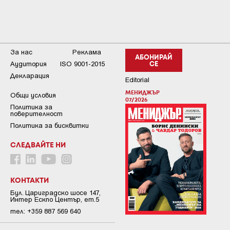
За нас
Реклама
АБОНИРАЙ
Аудитория
ISO 9001-2015
СЕ
Декларация
Editorial
МЕНИДЖЪР
Общи условия
07/2026
Пoлитикa зa
пoвepитeлнocт
Политика за бисквитки
СЛЕДВАЙТЕ НИ
КОНТАКТИ
Бул. Цариградско шосе 147,
Интер Ескпо Център, ет.5
тел: +359 887 569 640