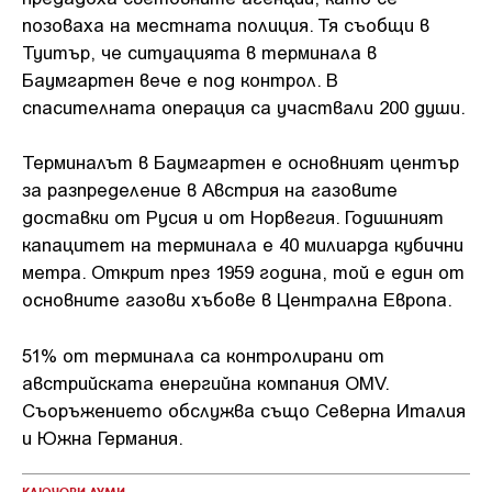
позоваха на местната полиция. Тя съобщи в
Туитър, че ситуацията в терминала в
Баумгартен вече е под контрол. В
спасителната операция са участвали 200 души.
Терминалът в Баумгартен е основният център
за разпределение в Австрия на газовите
доставки от Русия и от Норвегия. Годишният
капацитет на терминала е 40 милиарда кубични
метра. Открит през 1959 година, той е един от
основните газови хъбове в Централна Европа.
51% от терминала са контролирани от
австрийската енергийна компания OMV.
Съоръжението обслужва също Северна Италия
и Южна Германия.