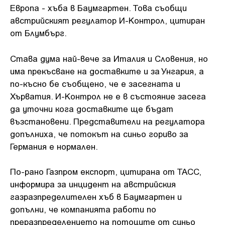
Европа - хъба в Баумгартен. Това съобщи
австрийският регулатор И-Контрол, цитиран
от Блумбърг.
Става дума най-вече за Италия и Словения, но
има прекъсване на доставките и за Унгария, а
по-късно бе съобщено, че е засегната и
Хърватия. И-Контрол не е в състояние засега
да уточни кога доставките ще бъдат
възстановени. Представители на регулатора
допълниха, че потокът на синьо гориво за
Германия е нормален.
По-рано Газпром експорт, цитирана от ТАСС,
информира за инцидент на австрийския
газразпределителен хъб в Баумгартен и
допълни, че компанията работи по
преразпределението на потоците от синьо