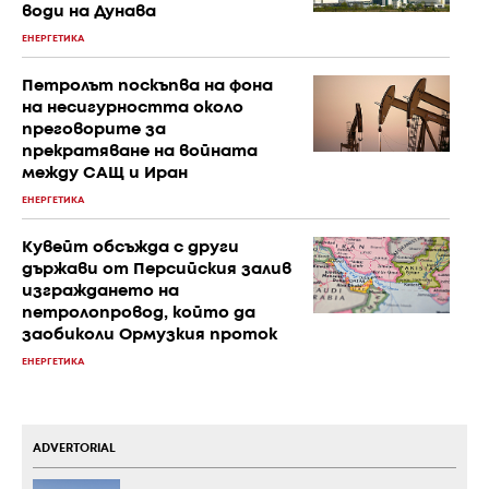
води на Дунава
ЕНЕРГЕТИКА
Петролът поскъпва на фона
на несигурността около
преговорите за
прекратяване на войната
между САЩ и Иран
ЕНЕРГЕТИКА
Кувейт обсъжда с други
държави от Персийския залив
изграждането на
петролопровод, който да
заобиколи Ормузкия проток
ЕНЕРГЕТИКА
ADVERTORIAL