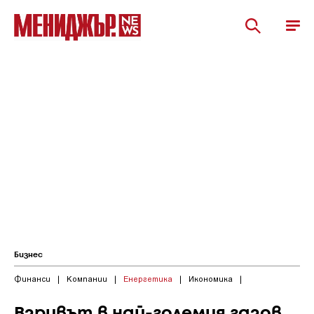
Бизнес
Финанси
|
Компании
|
Енергетика
|
Икономика
|
Взривът в най-големия газов