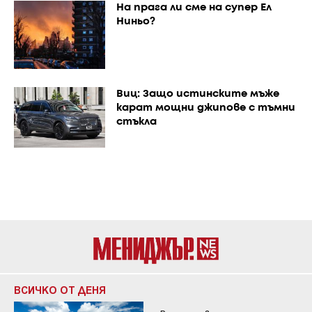
На прага ли сме на супер Ел
Ниньо?
Виц: Защо истинските мъже
карат мощни джипове с тъмни
стъкла
ВСИЧКО ОТ ДЕНЯ