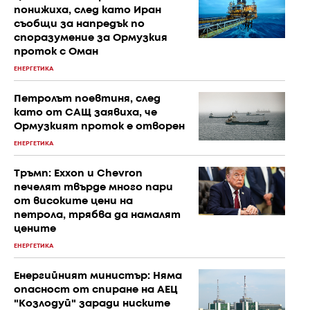
понижиха, след като Иран
съобщи за напредък по
споразумение за Ормузкия
проток с Оман
ЕНЕРГЕТИКА
Петролът поевтиня, след
като от САЩ заявиха, че
Ормузкият проток е отворен
ЕНЕРГЕТИКА
Тръмп: Exxon и Chevron
печелят твърде много пари
от високите цени на
петрола, трябва да намалят
цените
ЕНЕРГЕТИКА
Енергийният министър: Няма
опасност от спиране на АЕЦ
"Козлодуй" заради ниските