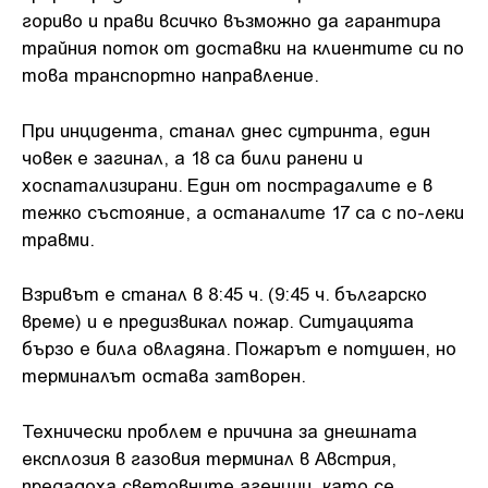
гориво и прави всичко възможно да гарантира
трайния поток от доставки на клиентите си по
това транспортно направление.
При инцидента, станал днес сутринта, един
човек е загинал, а 18 са били ранени и
хоспатализирани. Един от пострадалите е в
тежко състояние, а останалите 17 са с по-леки
травми.
Взривът е станал в 8:45 ч. (9:45 ч. българско
време) и е предизвикал пожар. Ситуацията
бързо е била овладяна. Пожарът е потушен, но
терминалът остава затворен.
Технически проблем е причина за днешната
експлозия в газовия терминал в Австрия,
предадоха световните агенции, като се