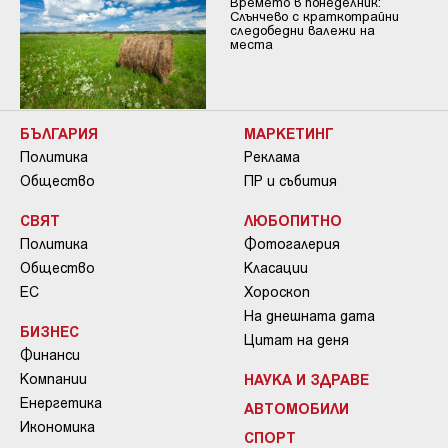
Времето в понеделник:
Слънчево с краткотрайни
следобедни валежи на
места
БЪЛГАРИЯ
МАРКЕТИНГ
Политика
Реклама
Общество
ПР и събития
СВЯТ
ЛЮБОПИТНО
Политика
Фотогалерия
Общество
Класации
ЕС
Хороскоп
На днешната дата
БИЗНЕС
Цитат на деня
Финанси
Компании
НАУКА И ЗДРАВЕ
Енергетика
АВТОМОБИЛИ
Икономика
СПОРТ