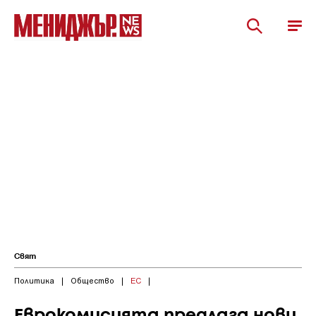
Свят
Политика
|
Общество
|
ЕС
|
Еврокомисията предлага нови