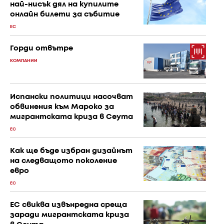
най-нисък дял на купилите
онлайн билети за събитие
ЕС
Горди отвътре
КОМПАНИИ
Испански политици насочват
обвинения към Мароко за
мигрантската криза в Сеута
ЕС
Как ще бъде избран дизайнът
на следващото поколение
евро
ЕС
ЕС свиква извънредна среща
заради мигрантската криза