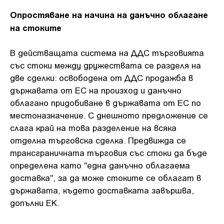
Опростяване на начина на данъчно облагане
на стоките
В действащата система на ДДС търговията
със стоки между дружествата се разделя на
две сделки: освободена от ДДС продажба в
държавата от ЕС на произход и данъчно
облагано придобиване в държавата от ЕС по
местоназначение. С днешното предложение се
слага край на това разделение на всяка
отделна търговска сделка. Предвижда се
трансграничната търговия със стоки да бъде
определена като "една данъчно облагаема
доставка", за да може стоките се облагат в
държавата, където доставката завършва,
допълни ЕК.