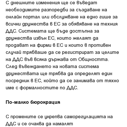
С днешните изменения ще се въведат
необходимите разпоредби за създаване на
онлайн портал или обслужване на едно гише за
всички дружества в ЕС за обявяване на техния
ДДС. Системата ще бъде достъпна за
дружества извън ЕС, които желаят да
продават на фирми в ЕС и които в противен
случай трябваше да се регистрират за целите
на ДДС във всяка държава от Общността.
След въвеждането на новата система
дружествата ще трябва да определят един
посредник в ЕС, който да се занимава от тяхно
име с формалностите по ДДС.
По-малко бюрокрация
С промените се укрепва саморегулацията на
ДДС и се очаква да намалят