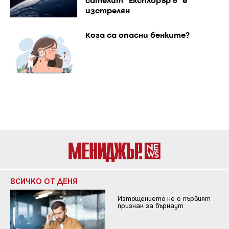
сателит "Експлорър 6" е
изстрелян
Кога са опасни бенките?
ВСИЧКО ОТ ДЕНЯ
Изтощението не е първият
признак за бърнаут