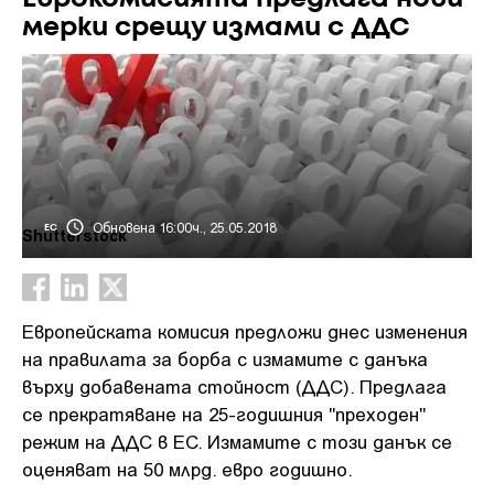
мерки срещу измами с ДДС
Обновена 16:00ч., 25.05.2018
ЕС
Shutterstock
Европейската комисия предложи днес изменения
на правилата за борба с измамите с данъка
върху добавената стойност (ДДС). Предлага
се прекратяване на 25-годишния "преходен"
режим на ДДС в ЕС. Измамите с този данък се
оценяват на 50 млрд. евро годишно.