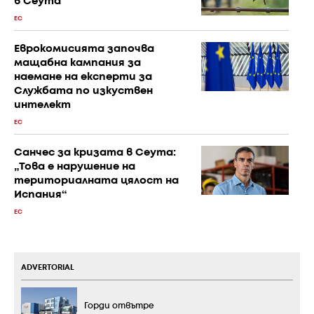
в Сеута
ЕС
Еврокомисията започва
мащабна кампания за
наемане на експерти за
Службата по изкуствен
интелект
ЕС
Санчес за кризата в Сеута:
„Това е нарушение на
териториалната цялост на
Испания“
ЕС
ADVERTORIAL
Горди отвътре