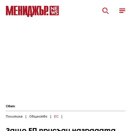
Свят
Политика
|
Общество
|
ЕС
|
Защо ЕП присъди наградата