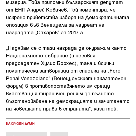
мизерия. Това припомни българският депутат
от ЕНП Андрей Ковачев. Той коментира, че
искрено приветства избора на Демократичната
опозиция във Венецуела за лауреат на
наградата „Сахаров“ за 2017 г.
„Надявам се с тази награда да окуражим както
Националното събрание (и неговия
председател Хулио Борхес), така и всички
политически затворници от списъка на „Foro
Penal Venezolano“ (Венецуелският наказателен
форум) в противопоставянето им срещу
властващия тираничен режим до пълното
възстановяване на демокрацията и зачитането
на човешките права в страната“, каза той.
КЛЮЧОВИ ДУМИ