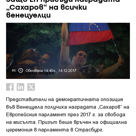
„Сахаров“ на всички
венецуелци
Обновена 14:45ч., 14.12.2017
ЕС
Guliver / Getty Images
Представители на демократичната опозиция
във Венецуела получиха наградата „Сахаров“ на
Европейския парламент през 2017 г. за свобода
на мисълта. Призът беше връчен на официална
церемония в парламента в Страсбург.