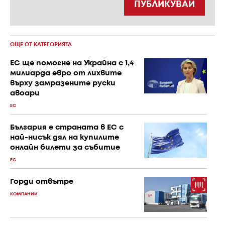
ПУБЛИКУВАЙ
ОЩЕ ОТ КАТЕГОРИЯТА
ЕС ще помогне на Украйна с 1,4
милиарда евро от лихвите
върху замразените руски
авоари
ЕС
България е страната в ЕС с
най-нисък дял на купилите
онлайн билети за събитие
ЕС
Горди отвътре
КОМПАНИИ