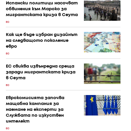
Испански политици насочват
обвинения към Мароко за
мигрантската криза в Сеута
ЕС
Как ще бъде избран дизайнът
на следващото поколение
евро
ЕС
ЕС свиква извънредна среща
заради мигрантската криза
в Сеута
ЕС
Еврокомисията започва
мащабна кампания за
наемане на експерти за
Службата по изкуствен
интелект
ЕС