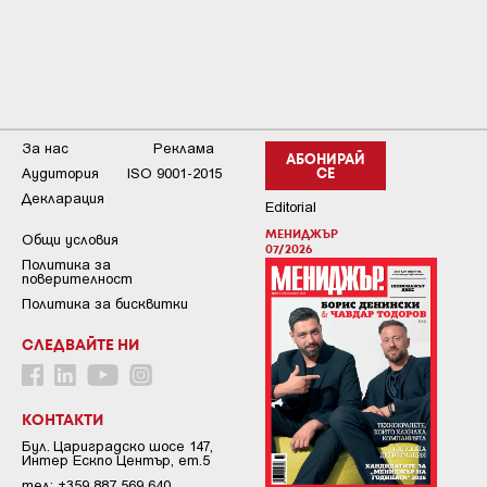
За нас
Реклама
АБОНИРАЙ
Аудитория
ISO 9001-2015
СЕ
Декларация
Editorial
МЕНИДЖЪР
Общи условия
07/2026
Пoлитикa зa
пoвepитeлнocт
Политика за бисквитки
СЛЕДВАЙТЕ НИ
КОНТАКТИ
Бул. Цариградско шосе 147,
Интер Ескпо Център, ет.5
тел: +359 887 569 640