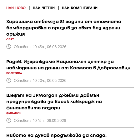
НАЙ-НОВО
|
НАЙ-ЧЕТЕНИ
|
НАЙ-КОМЕНТИРАНИ
Хирошима отбеляза 81 години от атомната
бомбардировка с призив за свят без ядрени
оръжия
СВЯТ
Обновена 10:45ч., 06.08.2026
Радев: Изграждаме Национален център за
наблюдение на данни от Космоса в Доброславци
ПОЛИТИКА
Обновена 10:30ч., 06.08.2026
Шефът на JPMorgan Джейми Даймън
предупреждава за висок ливъридж на
финансовите пазари
ФИНАНСИ
Обновена 10:15ч., 06.08.2026
Нивото на Дунав продължава да спада.