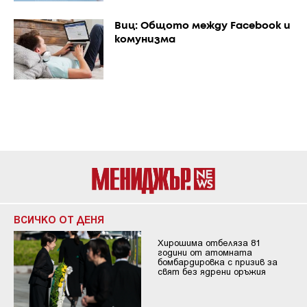
Виц: Общото между Facebook и
комунизма
ВСИЧКО ОТ ДЕНЯ
Хирошима отбеляза 81
години от атомната
бомбардировка с призив за
свят без ядрени оръжия