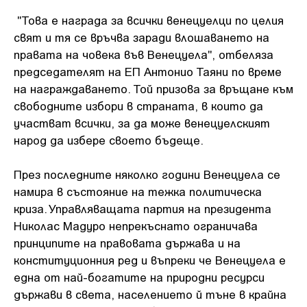
"Това е награда за всички венецуелци по целия
свят и тя се връчва заради влошаването на
правата на човека във Венецуела", отбеляза
председателят на ЕП Антонио Таяни по време
на награждаването. Той призова за връщане към
свободните избори в страната, в които да
участват всички, за да може венецуелският
народ да избере своето бъдеще.
През последните няколко години Венецуела се
намира в състояние на тежка политическа
криза. Управляващата партия на президента
Николас Мадуро непрекъснато ограничава
принципите на правовата държава и на
конституционния ред и въпреки че Венецуела е
една от най-богатите на природни ресурси
държави в света, населението й тъне в крайна