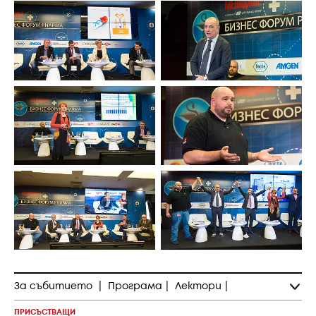
За събитието
|
Програма
|
Лектори
|
ПРИСЪСТВАЩИ