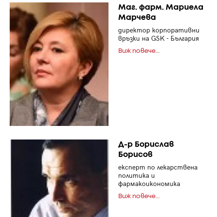
Маг. фарм. Мариела
Марчева
директор корпоративни
връзки на GSK - България
Виж повече...
Д-р Борислав
Борисов
експерт по лекарствена
политика и
фармакоикономика
Виж повече...