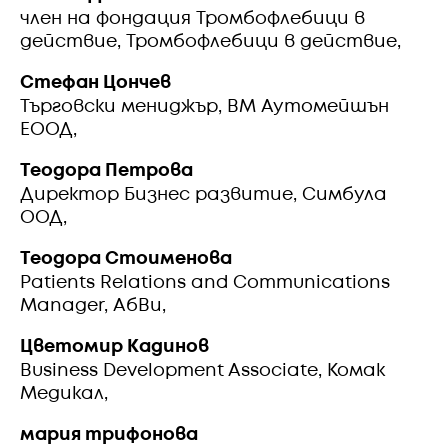
член на фондация Тромбофлебици в
действие, Тромбофлебици в действие,
Стефан Цончев
Търговски мениджър, ВМ Аутомейшън
ЕООД,
Теодора Петрова
Директор Бизнес развитие, Симбула
ООД,
Теодора Стоименова
Patients Relations and Communications
Manager, АбВи,
Цветомир Кадинов
Business Development Associate, Комак
Медикал,
мария трифонова