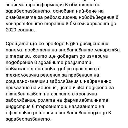
значима трансформация в областта на
здравеопазването, основана най-вече на
очакванията за революционни нововъведения в
лекарствените терапии в близък хоризонт до
2020 година.
Срещата ще се проведе в два дискусионни
панела, посветени на иновативните лекарства
и терапии, които ще доведат до измерими
подобрения в здравните резултати,
навлизането на нови, добри практики и
технологични решения за превенция на
социално-значими заболявания и навременно
прилагане на лечения, устойчива подкрепа за
активен живот на групите с хронични
заболявания, ролята на фармацевтичната
индустрия в търсенето и налагането на
ефективни решения и иновативни подходи в
здравеопазването.