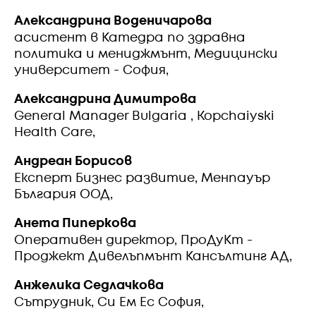
Александрина Воденичарова
асистент в Катедра по здравна
политика и мениджмънт, Медицински
университет - София,
Александрина Димитрова
General Manager Bulgaria , Kopchaiyski
Health Care,
Андреан Борисов
Експерт Бизнес развитие, Менпауър
България ООД,
Анета Пиперкова
Оперативен директор, ПроДуКт -
Проджект Дивелъпмънт Кансълтинг АД,
Анжелика Седлачкова
Сътрудник, Си Ем Ес София,