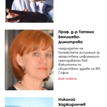
Проф. д-р Татяна
Бенишева-
Димитрова
председател на
Българската асоциация за
лекарствена информация,
преподавател във
Факултета по
обществено здраве на МУ,
София
Виж повече...
Николай
Хаджидончев