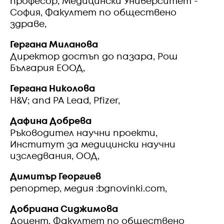
професор, Медицински Университет -
София, Факултет по обществено
здраве,
Гергана Миланова
Директор достъп до пазара, Рош
България ЕООД,
Гергана Николова
H&V; and PA Lead, Pfizer,
Дафина Добрева
Ръководител научни проекти,
Институт за медицински научни
изследвания, ООД,
Димитър Георгиев
репортер, медия :bgnovinki.com,
Добриана Сиджимова
Доцент, Факултет по обществено