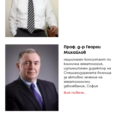
Проф. д-р Георги
Михайлов
национален консултант по
клинична хематология,
изпълнителен директор на
Специализираната болница
за активно лечение на
хематологични
заболявания, София
Виж повече...