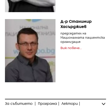
Д-р Станимир
Хасърджиев
председател на
Националната пациентска
организация
Виж повече...
За събитието
|
Програма
|
Лектори
|