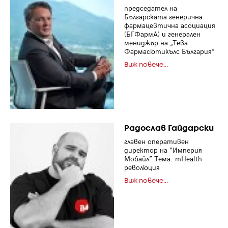
председател на
Българската генерична
фармацевтична асоциация
(БГФармА) и генерален
мениджър на „Тева
Фармасютикълс България”
Виж повече...
Радослав Гайдарски
главен оперативен
директор на “Империя
Мобайл” Тема: mHealth
революция
Виж повече...