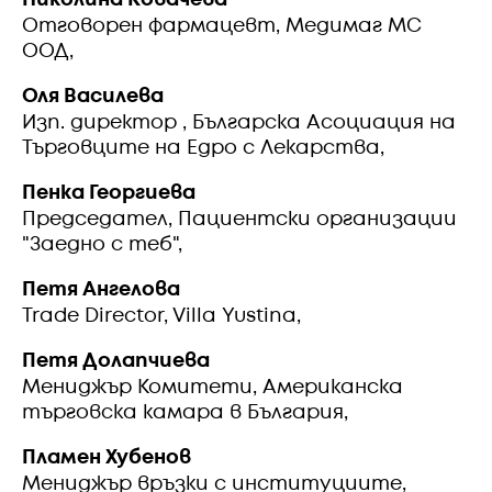
Николина Ковачева
Отговорен фармацевт, Медимаг МС
ООД,
Оля Василева
Изп. директор , Българска Асоциация на
Търговците на Едро с Лекарства,
Пенка Георгиева
Председател, Пациентски организации
"Заедно с теб",
Петя Ангелова
Trade Director, Villa Yustina,
Петя Долапчиева
Мениджър Комитети, Американска
търговска камара в България,
Пламен Хубенов
Мениджър връзки с институциите,