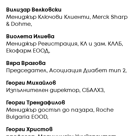
Вилизар Велковски
Мениджър Ключови Клиенти, Merck Sharp
& Dohme,
Виолета Илиева
Мениджър Регистрация, КЛ и зам. КЛЛБ,
Екофарм ЕООД,
Вяра Врагова
Председател, Асоциация Диабет тип 2,
Георги Михайлов
Изпълнителен директор, СБАЛХЗ,
Георги Трендафилов
Мениджър достъп до пазара, Roche
Bulgaria EOOD,
Георги Христов