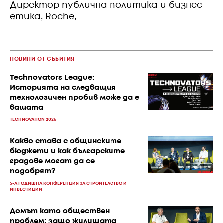
Директор публична политика и бизнес
етика, Roche,
НОВИНИ ОТ СЪБИТИЯ
Technovators League:
Историята на следващия
технологичен пробив може да е
вашата
TECHNOVATION 2026
Какво става с общинските
бюджети и как българските
градове могат да се
подобрят?
5-А ГОДИШНА КОНФЕРЕНЦИЯ ЗА СТРОИТЕЛСТВО И
ИНВЕСТИЦИИ
Домът като обществен
проблем: защо жилищата