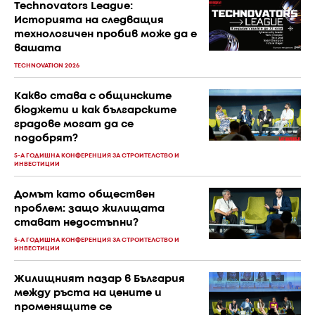
Technovators League:
Историята на следващия
технологичен пробив може да е
вашата
TECHNOVATION 2026
Какво става с общинските
бюджети и как българските
градове могат да се
подобрят?
5-А ГОДИШНА КОНФЕРЕНЦИЯ ЗА СТРОИТЕЛСТВО И
ИНВЕСТИЦИИ
Домът като обществен
проблем: защо жилищата
стават недостъпни?
5-А ГОДИШНА КОНФЕРЕНЦИЯ ЗА СТРОИТЕЛСТВО И
ИНВЕСТИЦИИ
Жилищният пазар в България
между ръста на цените и
променящите се