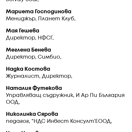
Мариета Господинова
Мениджър, Планет Клуб,
Мая Гешева
Директор, НФСГ,
Меглена Бенева
Директор, Симбио,
Надка Костова
Журналист, Директор,
Наталия Футекова
Управляващ съдружник, И Ар Пи България
ООД,
Николинка Сярова
педагог, "НДС Инвест Консулт'ЕООД,