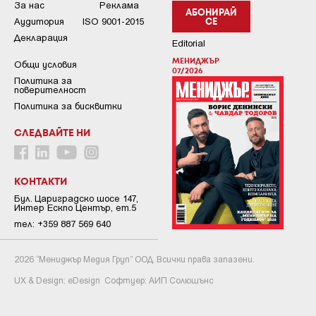
За нас
Реклама
АБОНИРАЙ
Аудитория
ISO 9001-2015
СЕ
Декларация
Editorial
МЕНИДЖЪР
Общи условия
07/2026
Пoлитикa зa
пoвepитeлнocт
Политика за бисквитки
СЛЕДВАЙТЕ НИ
КОНТАКТИ
Бул. Цариградско шосе 147,
Интер Ескпо Център, ет.5
тел: +359 887 569 640
2026 “Мениджър Медия Груп” ООД. Всички права запазени.
UX & Design:
eDesign
Софтуер:
АИП Солюшънс