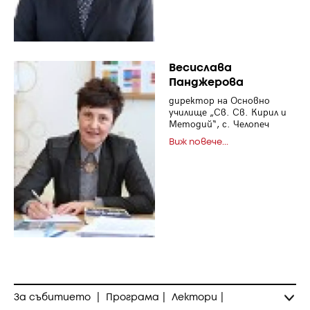
Весислава
Панджерова
директор на Основно
училище „Св. Св. Кирил и
Методий“, с. Челопеч
Виж повече...
За събитието
|
Програма
|
Лектори
|