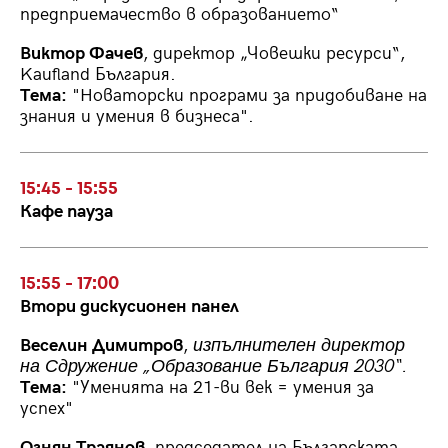
предприемачество в образованието“
Виктор Фачев
, директор „Човешки ресурси“,
Kaufland България.
Тема:
"Новаторски програми за придобиване на
знания и умения в бизнеса".
15:45 - 15:55
Кафе пауза
15:55 - 17:00
Втори дискусионен панел
Веселин Димитров
,
изпълнителен директор
на Сдружение „Образование България 2030“.
Тема:
"Уменията на 21-ви век = умения за
успех"
Огнян Траянов
, председател на Българската