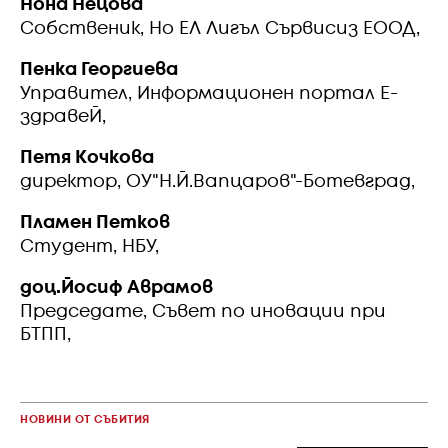
Нона Нецова
Собственик, Но ЕЛ Лигъл Сървисиз ЕООД,
Пенка Георгиева
Управител, Информационен портал Е-
здравеЙ,
Петя Кочкова
директор, ОУ"Н.Й.Вапцаров"-Ботевград,
Пламен Петков
Студент, НБУ,
доц.Йосиф Аврамов
Председате, Съвет по иновации при
БТПП,
НОВИНИ ОТ СЪБИТИЯ