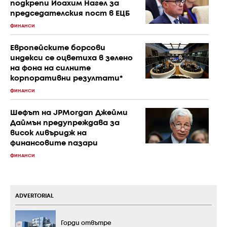
подкрепи Йоахим Нагел за
председателския пост в ЕЦБ
ФИНАНСИ
Европейските борсови
индекси се оцветиха в зелено
на фона на силните
корпоративни резултати*
ФИНАНСИ
Шефът на JPMorgan Джейми
Даймън предупреждава за
висок ливъридж на
финансовите пазари
ФИНАНСИ
ADVERTORIAL
Горди отвътре