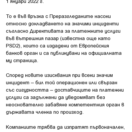
1 януари 2022 г.
То е във връзка с Преразгледаните насоки
относно докладването на значими инциденти
съгласно Директивата за платежните услуги
във вътрешния пазар (известна още като
PSD2), които са издадени от Европейския
банков орган и са публикувани на официалната
му страница.
Според новите изисквания при всеки значим
инцидент – бил той операционен или свързан
със сигурността – доставчиците на платежни
услуги са задължени да уведомяват без
неоснователно забавяне компетентния орган в
държавата членка по произход.
Компаниите трябва да изпратят първоначален,