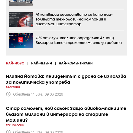
А1 затвърди лидерството си като най-
голямата технологична компания и
системен интегратор
75% от служителите определят Алианц
България като страхотно място за работа
НАЙ-НОВО
|
НАЙ-ЧЕТЕНИ
|
НАЙ-КОМЕНТИРАНИ
Илияна Йотова: Инцидентът с дрона се използва
за политическа употреба
БЪЛГАРИЯ
Обновена 11:58ч., 09.08.2026
Стар самолет, нов салон: Защо авиокомпаниите
влагат милиони в интериора на старите
машини?
ТЕХНОЛОГИИ
Обновена 11:30ч., 09.08.2026