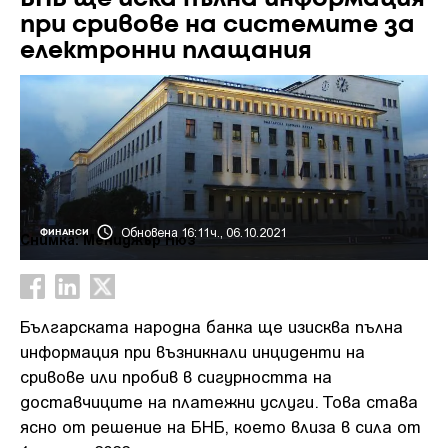
при сривове на системите за
електронни плащания
Обновена 16:11ч., 06.10.2021
ФИНАНСИ
Снимка: Мениджър Нюз
Българската народна банка ще изисква пълна
информация при възникнали инциденти на
сривове или пробив в сигурността на
доставчиците на платежни услуги. Това става
ясно от решение на БНБ, което влиза в сила от