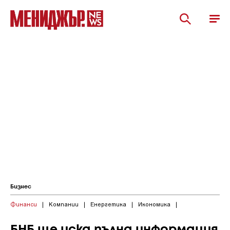
Бизнес
Финанси
|
Компании
|
Енергетика
|
Икономика
|
БНБ ще иска пълна информация