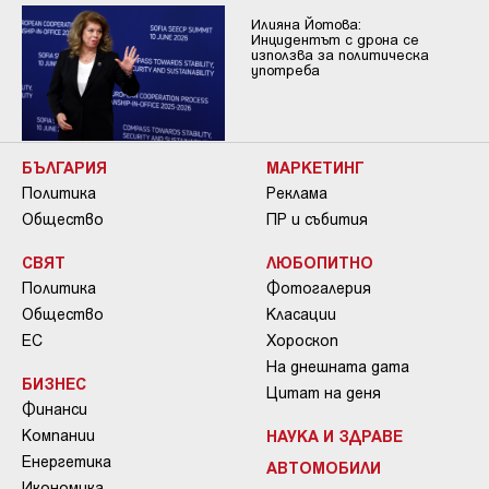
Илияна Йотова:
Инцидентът с дрона се
използва за политическа
употреба
БЪЛГАРИЯ
МАРКЕТИНГ
Политика
Реклама
Общество
ПР и събития
СВЯТ
ЛЮБОПИТНО
Политика
Фотогалерия
Общество
Класации
ЕС
Хороскоп
На днешната дата
БИЗНЕС
Цитат на деня
Финанси
Компании
НАУКА И ЗДРАВЕ
Енергетика
АВТОМОБИЛИ
Икономика