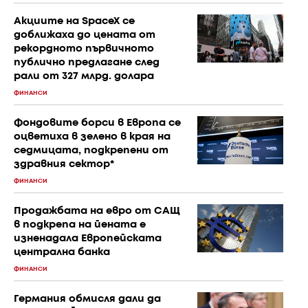
Акциите на SpaceX се
доближаха до цената от
рекордното първичното
публично предлагане след
рали от 327 млрд. долара
ФИНАНСИ
Фондовите борси в Европа се
оцветиха в зелено в края на
седмицата, подкрепени от
здравния сектор*
ФИНАНСИ
Продажбата на евро от САЩ
в подкрепа на йената е
изненадала Европейската
централна банка
ФИНАНСИ
Германия обмисля дали да