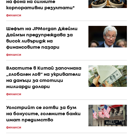
на фона на силните
корпоративни резултати*
ФИНАНСИ
Шефът на JPMorgan Джейми
Даймън предупреждава за
висок ливъридж на
финансовите пазари
ФИНАНСИ
Властите в Китай започнаха
„глобален лов“ на укриватели
на данъци за стотици
милиарди долари
ФИНАНСИ
Уолстрийт се готви за бум
на бонусите, големите банки
имат предимство
ФИНАНСИ