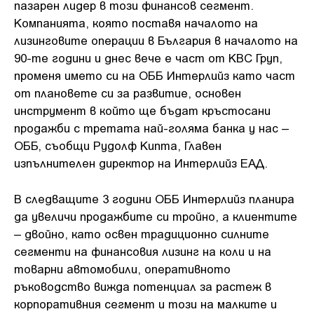
пазарен лидер в този финансов сегмент.
Компанията, която поставя началото на
лизинговите операции в България в началото на
90-те години и днес вече е част от КBC Груп,
променя името си на ОББ Интерлийз като част
от плановете си за развитие, основен
инструмент в който ще бъдат кръстосани
продажби с третата най-голяма банка у нас –
ОББ, съобщи Рудолф Кипта, Главен
изпълнителен директор на Интерлийз ЕАД.
В следващите 3 години ОББ Интерлийз планира
да увеличи продажбите си тройно, а клиентите
– двойно, като освен традиционно силните
сегменти на финансовия лизинг на коли и на
товарни автомобили, оперативното
ръководство вижда потенциал за растеж в
корпоративния сегмент и този на малките и