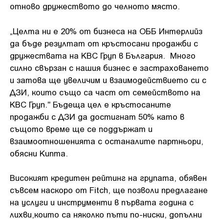
отново дружеството до челното място.
„Целта ни е 20% от бизнеса на ОББ Интерлийз
да бъде резултат от кръстосани продажби с
дружествата на KBC Груп в България. Много
силно свързан с нашия бизнес е застраховането
и затова ще увеличим и взаимодействието си с
ДЗИ, които също са част от семейството на
KBC Груп." Бъдеща цел е кръстосаните
продажби с ДЗИ да достигнат 50% като в
същото време ще се поддържат и
взаимоотношенията с останалите партньори,
обясни Кипта.
Високият кредитен рейтинг на групата, обявен
съвсем наскоро от Fitch, ще позволи предлагане
на услуги и инструменти в първата година с
лихви,които са няколко пъти по-ниски, допълни