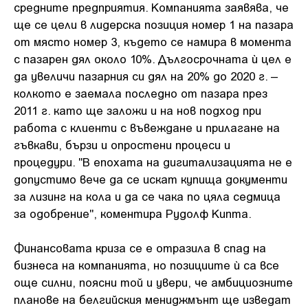
средните предприятия. Компанията заявява, че
ще се цели в лидерска позиция номер 1 на пазара
от място номер 3, където се намира в момента
с пазарен дял около 10%. Дългосрочната ѝ цел е
да увеличи пазарния си дял на 20% до 2020 г. –
колкото е заемала последно от пазара през
2011 г. като ще заложи и на нов подход при
работа с клиенти с въвеждане и прилагане на
гъвкави, бързи и опростени процеси и
процедури. "В епохата на дигитализацията не е
допустимо вече да се искат купища документи
за лизинг на кола и да се чака по цяла седмица
за одобрение", коментира Рудолф Кипта.
Финансовата криза се е отразила в спад на
бизнеса на компанията, но позициите ѝ са все
още силни, поясни той и увери, че амбициозните
планове на белгийския мениджмънт ще изведат