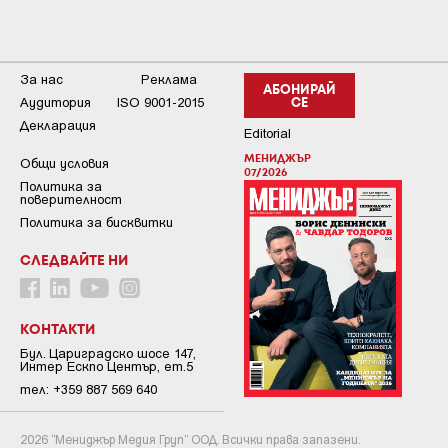
За нас
Реклама
АБОНИРАЙ
Аудитория
ISO 9001-2015
СЕ
Декларация
Editorial
МЕНИДЖЪР
Общи условия
07/2026
Пoлитикa зa
пoвepитeлнocт
Политика за бисквитки
СЛЕДВАЙТЕ НИ
КОНТАКТИ
Бул. Цариградско шосе 147,
Интер Ескпо Център, ет.5
тел: +359 887 569 640
2026 “Мениджър Медия Груп” ООД. Всички права запазени.