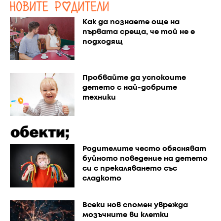
Как да познаете още на
първата среща, че той не е
подходящ
Пробвайте да успокоите
детето с най-добрите
техники
Родителите често обясняват
буйното поведение на детето
си с прекаляването със
сладкото
Всеки нов спомен уврежда
мозъчните ви клетки