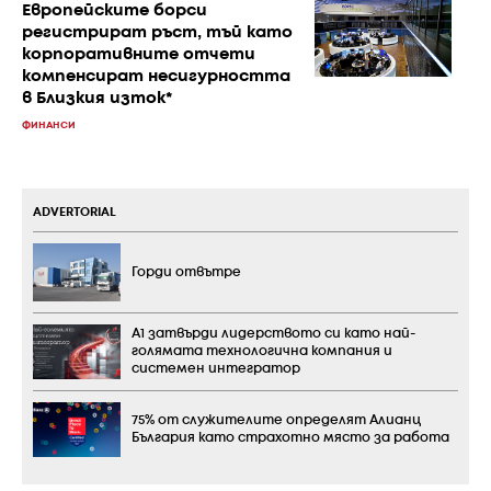
Европейските борси
регистрират ръст, тъй като
корпоративните отчети
компенсират несигурността
в Близкия изток*
ФИНАНСИ
ADVERTORIAL
Горди отвътре
А1 затвърди лидерството си като най-
голямата технологична компания и
системен интегратор
75% от служителите определят Алианц
България като страхотно място за работа