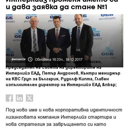
и дава заявка да стане №1
Обновена 16:33ч., 19.12.2017
ФИНАНСИ
На снимката от ляво надясно: Франк Янсен,
Председател на Съвета на директорите на
Интерлийз ЕАД, Петър Андронов, Кънтри мениджър
на KBC Груп за България, Рудолф Кипта, Главен
изпълнителен директор на Интерлийз ЕАД &nbsp;
Под ново име и нова корпоративна идентичност
лизинговата компания Интерлийз стартира и
нова стратегия за завръщането си като