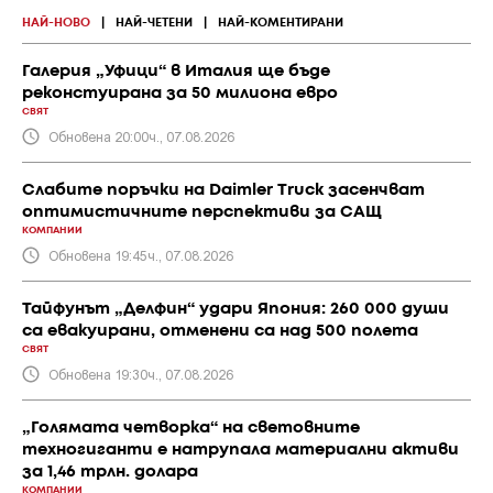
НАЙ-НОВО
|
НАЙ-ЧЕТЕНИ
|
НАЙ-КОМЕНТИРАНИ
Галерия „Уфици“ в Италия ще бъде
реконстуирана за 50 милиона евро
СВЯТ
Обновена 20:00ч., 07.08.2026
Слабите поръчки на Daimler Truck засенчват
оптимистичните перспективи за САЩ
КОМПАНИИ
Обновена 19:45ч., 07.08.2026
Тайфунът „Делфин“ удари Япония: 260 000 души
са евакуирани, отменени са над 500 полета
СВЯТ
Обновена 19:30ч., 07.08.2026
„Голямата четворка“ на световните
техногиганти е натрупала материални активи
за 1,46 трлн. долара
КОМПАНИИ