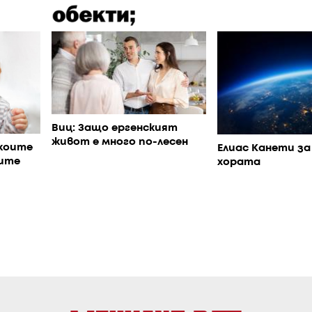
Виц: Защо ергенският
живот е много по-лесен
коите
Елиас Канети за
ите
хората