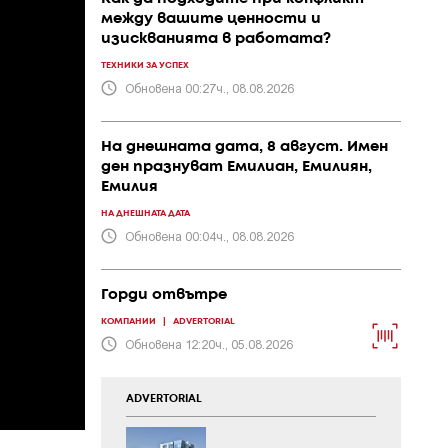
между вашите ценности и
изискванията в работата?
ТЕХНИКИ ЗА УСПЕХ
Обновена 00:27ч., 08.08.2026
На днешната дата, 8 август. Имен
ден празнуват Емилиан, Емилиян,
Емилия
НА ДНЕШНАТА ДАТА
Обновена 00:04ч., 08.08.2026
Горди отвътре
КОМПАНИИ
|
ADVERTORIAL
Обновена 12:20ч., 05.08.2026
ADVERTORIAL