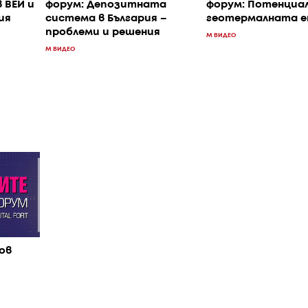
 ВЕИ и
форум: Депозитната
форум: Потенциа
ия
система в България –
геотермалната е
проблеми и решения
M ВИДЕО
M ВИДЕО
ов