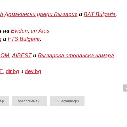
h Домакински уреди България
и
BAT Bulgaria
.
а на
Eviden, an Atos
q
и
FTS Bulgaria
.
COM
,
AIBEST
и
Българска стопанска камара
.
Т
,
dir.bg
и
dev.bg
.
ър
предприемачи
инвеститори