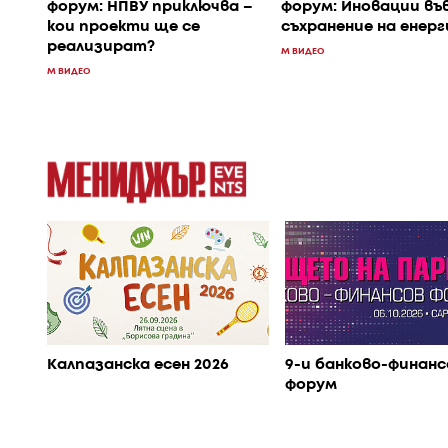
форум: НПВУ приключва –
форум: Иновации във
кои проекти ще се
съхранение на енерг
реализират?
M ВИДЕО
M ВИДЕО
Калпазанска есен 2026
9-и банково-финанс
форум