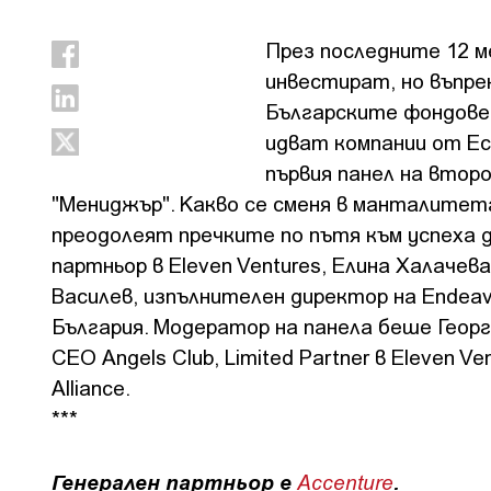
През последните 12 м
инвестират, но въпре
Българските фондове 
идват компании от Ес
първия панел на втор
"Мениджър". Какво се сменя в манталитета
преодолеят пречките по пътя към успеха 
партньор в Eleven Ventures, Елина Халачева
Василев, изпълнителен директор на Endeav
България. Модератор на панела беше Геор
CEO Angels Club, Limited Partner в Eleven V
Alliance.
***
Генерален партньор e
Accenture
.