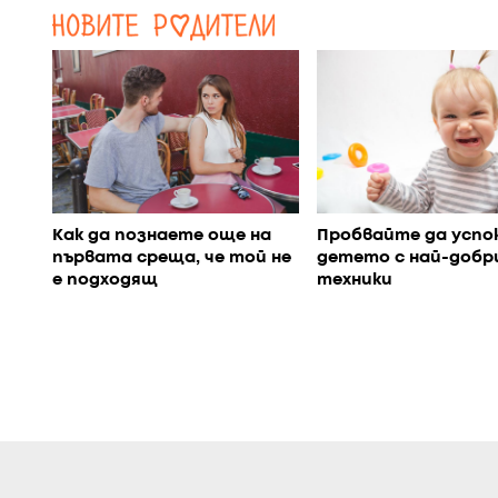
Как да познаете още на
Пробвайте да успо
първата среща, че той не
детето с най-добр
е подходящ
техники