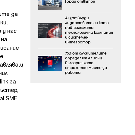
Горди отвътре
ите да
А1 затвърди
ки.
лидерството си като
най-голямата
 у нас
технологична компания
 на
и системен
интегратор
писание
75% от служителите
се
определят Алианц
равляващ
България като
страхотно място за
чил
работа
ink за
ъстер,
tal SME