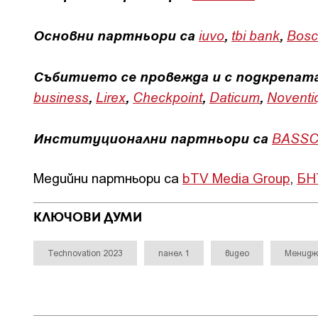
Основни партньори са
iuvo
,
tbi bank
,
Bosc
Събитието се провежда и с подкрепат
business
,
Lirex
,
Checkpoint
,
Daticum
,
Noventi
Институционални партньори са
BASS
Медийни партньори са
bTV Media Group
,
БН
КЛЮЧОВИ ДУМИ
Technovation 2023
панел 1
видео
Менидж