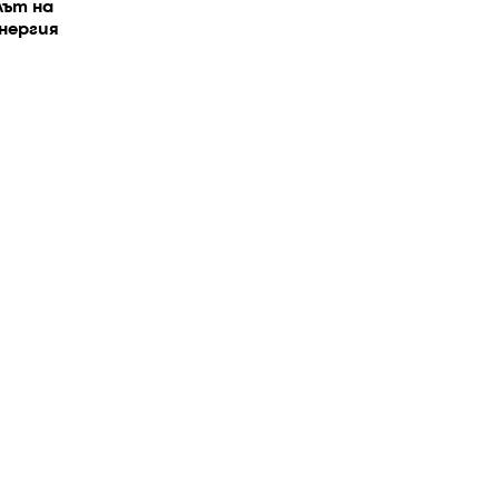
лът на
нергия