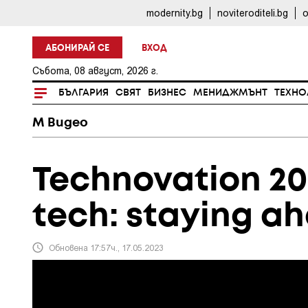
modernity.bg
noviteroditeli.bg
o
АБОНИРАЙ СЕ
ВХОД
Събота, 08 август, 2026 г.
БЪЛГАРИЯ
СВЯТ
БИЗНЕС
МЕНИДЖМЪНТ
ТЕХНО
M Видео
Technovation 20
tech: staying ah
Обновена 17:57ч., 17.05.2023