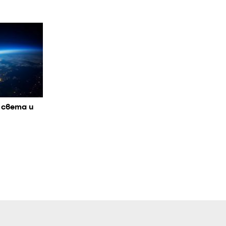
 света и