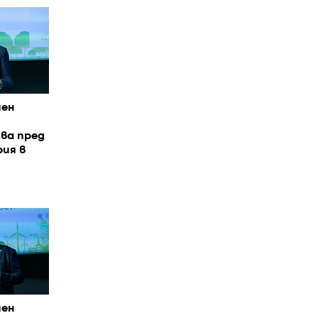
иен
ва пред
ия в
иен