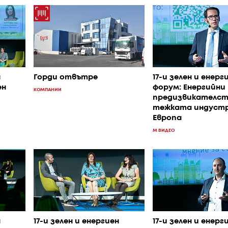
н
Горди отвътре
17-и зелен и енерг
ен
форум: Енергийни
КОМПАНИИ
предизвикателст
тежката индустр
Европа
M ВИДЕО
н
17-и зелен и енергиен
17-и зелен и енерг