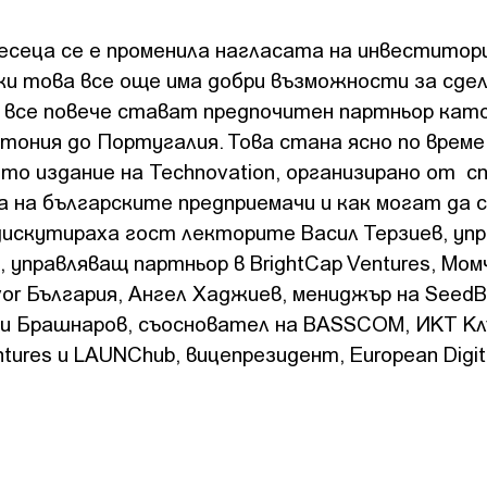
есеца се е променила нагласата на инвеститор
ки това все още има добри възможности за сдел
все повече стават предпочитен партньор като
тония до Португалия. Това стана ясно по време
ото издание на Technovation, организирано от с
 на българските предприемачи и как могат да 
дискутираха гост лекторите Васил Терзиев, уп
, управляващ партньор в BrightCap Ventures, Мом
or България, Ангел Хаджиев, мениджър на SeedBl
ги Брашнаров, съосновател на BASSCOM, ИКТ Кл
entures и LAUNChub, вицепрезидент, European Digi