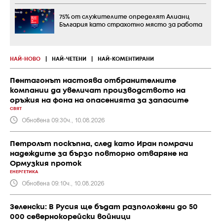
75% от служителите определят Алианц
България като страхотно място за работа
НАЙ-НОВО
|
НАЙ-ЧЕТЕНИ
|
НАЙ-КОМЕНТИРАНИ
Пентагонът настоява отбранителните
компании да увеличат производството на
оръжия на фона на опасенията за запасите
СВЯТ
Обновена 09:30ч., 10.08.2026
Петролът поскъпна, след като Иран помрачи
надеждите за бързо повторно отваряне на
Ормузкия проток
ЕНЕРГЕТИКА
Обновена 09:10ч., 10.08.2026
Зеленски: В Русия ще бъдат разположени до 50
000 севернокорейски войници