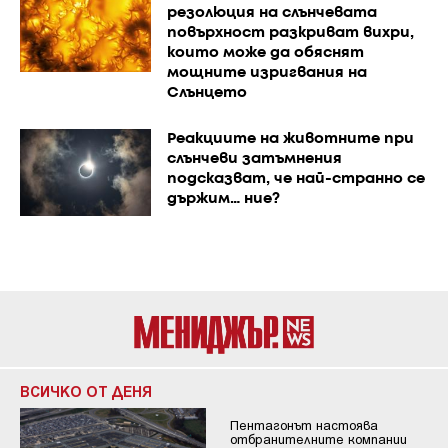
резолюция на слънчевата
повърхност разкриват вихри,
които може да обяснят
мощните изригвания на
Слънцето
Реакциите на животните при
слънчеви затъмнения
подсказват, че най-странно се
държим… ние?
ВСИЧКО ОТ ДЕНЯ
Пентагонът настоява
отбранителните компании