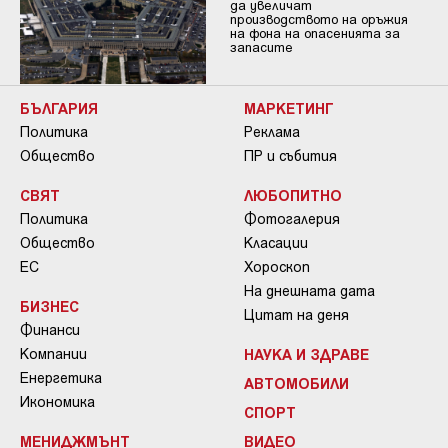
да увеличат
производството на оръжия
на фона на опасенията за
запасите
БЪЛГАРИЯ
МАРКЕТИНГ
Политика
Реклама
Общество
ПР и събития
СВЯТ
ЛЮБОПИТНО
Политика
Фотогалерия
Общество
Класации
ЕС
Хороскоп
На днешната дата
БИЗНЕС
Цитат на деня
Финанси
Компании
НАУКА И ЗДРАВЕ
Енергетика
АВТОМОБИЛИ
Икономика
СПОРТ
МЕНИДЖМЪНТ
ВИДЕО