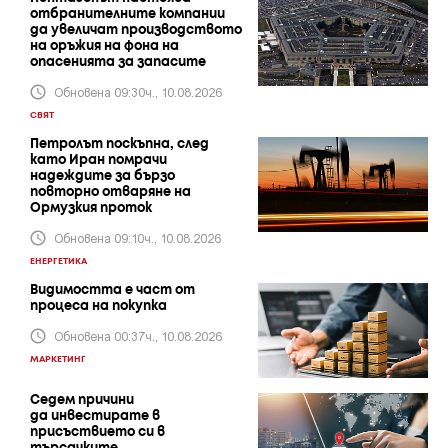
отбранителните компании
да увеличат производството
на оръжия на фона на
опасенията за запасите
Обновена 09:30ч., 10.08.2026
СВЯТ
Петролът поскъпна, след
като Иран помрачи
надеждите за бързо
повторно отваряне на
Ормузкия проток
Обновена 09:10ч., 10.08.2026
ЕНЕРГЕТИКА
Видимостта е част от
процеса на покупка
Обновена 00:37ч., 10.08.2026
МАРКЕТИНГ
Седем причини
да инвестирате в
присъствието си в