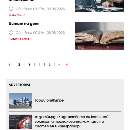
търсачките
Обновена 01:27ч., 09.08.2026
МАРКЕТИНГ
Цитат на деня
Обновена 00:31ч., 09.08.2026
ЦИТАТ НА ДЕНЯ
1
|
2
|
3
|
4
|
5
|
>
>|
ADVERTORIAL
Горди отвътре
А1 затвърди лидерството си като най-
голямата технологична компания и
системен интегратор