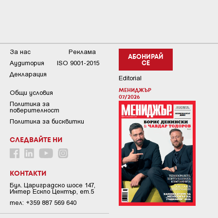
За нас
Реклама
АБОНИРАЙ
Аудитория
ISO 9001-2015
СЕ
Декларация
Editorial
МЕНИДЖЪР
Общи условия
07/2026
Пoлитикa зa
пoвepитeлнocт
Политика за бисквитки
СЛЕДВАЙТЕ НИ
КОНТАКТИ
Бул. Цариградско шосе 147,
Интер Ескпо Център, ет.5
тел: +359 887 569 640