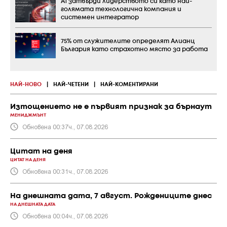
А1 затвърди лидерството си като най-
голямата технологична компания и
системен интегратор
75% от служителите определят Алианц
България като страхотно място за работа
НАЙ-НОВО
|
НАЙ-ЧЕТЕНИ
|
НАЙ-КОМЕНТИРАНИ
Изтощението не е първият признак за бърнаут
МЕНИДЖМЪНТ
Обновена 00:37ч., 07.08.2026
Цитат на деня
ЦИТАТ НА ДЕНЯ
Обновена 00:31ч., 07.08.2026
На днешната дата, 7 август. Рождениците днес
НА ДНЕШНАТА ДАТА
Обновена 00:04ч., 07.08.2026