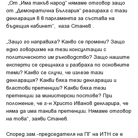
„От „Има такъв народ“ нямаме отговор защо
от „Демократична България“ реагираха с тази
декларация в в парламента за състава на
бъдещия кабинет“, каза Станев .
„Защо го направиха? Какво се промени? Защо
едно говорихме на тези консултации с
политическото им ръководство? Защо нашите
експерти се срещнаха и разбраха по основните
теми? Какво се случи, че излезе тази
декларация? Какви бяха тези декларации и
властови претенции? Какви бяха тези
претенции за министерски постове? При
положение, че г-н Христо Иванов декларира, че
няма да има такива претенции. Нямаме отговор
на това“, заяви Станев.
Според зам.-председателя на ПГ на ИТН се е