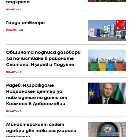
подкрепа
ПОЛИТИКА
Горди отвътре
КОМПАНИИ
Общината подписа договори
за почистване в районите
Слатина, Изгрев и Подуяне
ПОЛИТИКА
Радев: Изграждаме
Национален център за
наблюдение на данни от
Космоса в Доброславци
ПОЛИТИКА
Министерският съвет
одобри две нови регулирани
професии