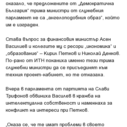
оказало, че предложените от „Демократична
България“ трима министри от служебния
парламент не са „ангелоподобния образ“, който
им е изграден.
Става въпрос за финансовия министър Асен
Василиев и колегите му с ресори „икономика“ и
„образование“ – Кирил Петков и Николай Денков.
По-рано от ИТН поканиха именно тези трима
служебни министри да се присъединят към
техния проект-кабинет, но те отказаха.
Вчера в парламента от партията на Слави
Трифонов обвиниха Василев в кражба на
интелектуална собственост и намекнаха за
конфликт на интереси при Петков.
„Оказа се, че те имат проблеми в своето