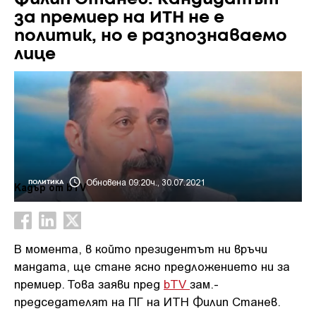
за премиер на ИТН не е
политик, но е разпознаваемо
лице
Обновена 09:20ч., 30.07.2021
ПОЛИТИКА
Кадър от bTV
В момента, в който президентът ни връчи
мандата, ще стане ясно предложението ни за
премиер. Това заяви пред
bTV
зам.-
председателят на ПГ на ИТН Филип Станев.