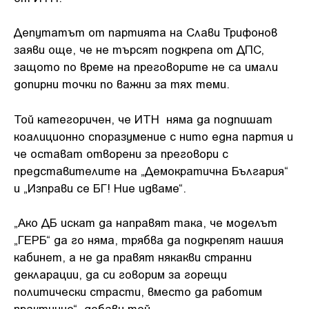
Депутатът от партията на Слави Трифонов
заяви още, че не търсят подкрепа от ДПС,
защото по време на преговорите не са имали
допирни точки по важни за тях теми.
Той категоричен, че ИТН няма да подпишат
коалиционно споразумение с нито една партия и
че остават отворени за преговори с
представителите на „Демократична България“
и „Изправи се БГ! Ние идваме“.
„Ако ДБ искат да направят така, че моделът
„ГЕРБ“ да го няма, трябва да подкрепят нашия
кабинет, а не да правят някакви странни
декларации, да си говорим за горещи
политически страсти, вместо да работим
практично“, добави той.