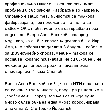
професионално минало. Някои от тях имат
проблеми и със закона. Разбрахме го навреме.
Странно е защо тези министри са толкова
фаворизирани, при положение, че те не са
съвсем ОК с това, което са извършвали през
годините. Вчера Асен Василев каза пред
медиите, че си бил спечелил делата в Ню Йорк.
Ама, ние говорим за делата в Лондон и говорим
за извънсъдебно споразумение – такова се
постига, когато признаваш, че си виновен и не
желаеш да понесеш реална наказателна
отговорност“, каза Станев.
Вчера Асен Василев заяви, че от ИТН три пъти
са го канили за министър, преди да решат, че е
„проблемен“. Според Василев се вижда една
много дълга ръка на една много координирана
атака на ДПС и Тошко Йорданов.