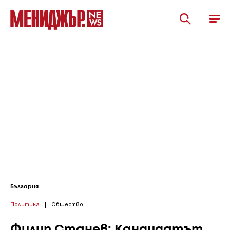
България
Политика
|
Общество
|
Филип Станев: Кандидатът