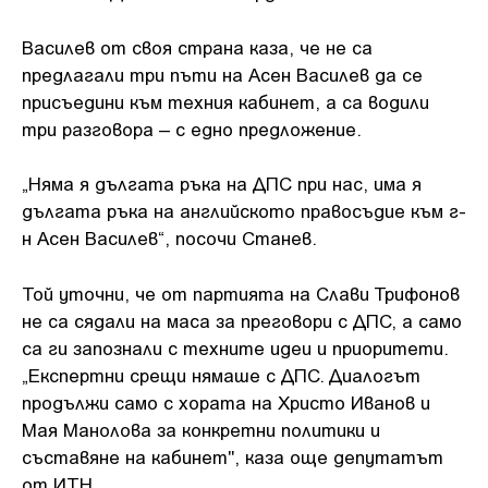
Василев от своя страна каза, че не са
предлагали три пъти на Асен Василев да се
присъедини към техния кабинет, а са водили
три разговора – с едно предложение.
„Няма я дългата ръка на ДПС при нас, има я
дългата ръка на английското правосъдие към г-
н Асен Василев“, посочи Станев.
Той уточни, че от партията на Слави Трифонов
не са сядали на маса за преговори с ДПС, а само
са ги запознали с техните идеи и приоритети.
„Експертни срещи нямаше с ДПС. Диалогът
продължи само с хората на Христо Иванов и
Мая Манолова за конкретни политики и
съставяне на кабинет", каза още депутатът
от ИТН.