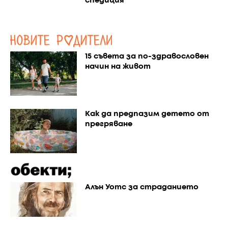
спедиция
15 съвета за по-здравословен
начин на живот
Как да предпазим детето от
прегряване
Алън Уотс за страданието