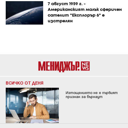
7 август 1959 г. -
Американският малък сферичен
сателит "Експлорър 6" е
изстрелян
ВСИЧКО ОТ ДЕНЯ
Изтощението не е първият
признак за бърнаут