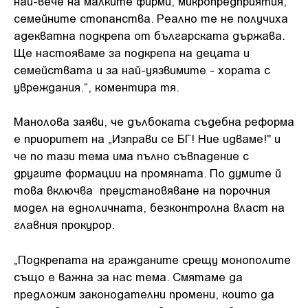
най-вече на малките фирми, микропредприятия,
семейните стопанства. Реално те не получиха
адекватна подкрепа от българската държава.
Ще настояваме за подкрепа на децата и
семействата и за най-уязвимите - хората с
увреждания.“, коментира тя.
Манолова заяви, че дълбоката съдебна реформа
е приоритет на „Изправи се БГ! Ние идваме!" и
че по тази тема има пълно съвпадение с
другите формации на промяната. По думите й
това включва преустановяване на порочния
модел на едноличната, безконтролна власт на
главния прокурор.
„Подкрепата на гражданите срещу монополите
също е важна за нас тема. Смятаме да
предложим законодателни промени, които да