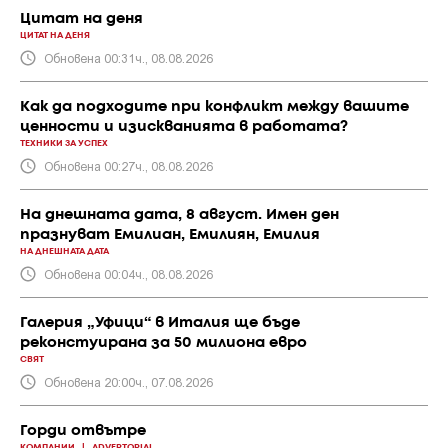
Цитат на деня
ЦИТАТ НА ДЕНЯ
Обновена 00:31ч., 08.08.2026
Как да подходите при конфликт между вашите
ценности и изискванията в работата?
ТЕХНИКИ ЗА УСПЕХ
Обновена 00:27ч., 08.08.2026
На днешната дата, 8 август. Имен ден
празнуват Емилиан, Емилиян, Емилия
НА ДНЕШНАТА ДАТА
Обновена 00:04ч., 08.08.2026
Галерия „Уфици“ в Италия ще бъде
реконстуирана за 50 милиона евро
СВЯТ
Обновена 20:00ч., 07.08.2026
Горди отвътре
КОМПАНИИ
|
ADVERTORIAL