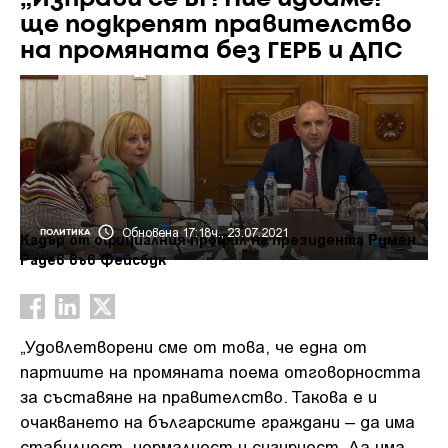
ще подкрепят правителство
на промяната без ГЕРБ и ДПС
Обновена 17:18ч., 23.07.2021
ПОЛИТИКА
Кадър от официалния профил на президента Румен
Радев във Фейсбук
„Удовлетворени сме от това, че една от
партиите на промяната поема отговорността
за съставяне на правителство. Такова е и
очакването на българските граждани – да има
стабилност, нормалност и сигурност. Да има