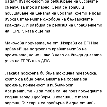
дадат възможност за ревизиране на високите
сметки за ток и парно. Сега се готви и
повишаване на цената на водата, което е удар
върху изтънелите джобове на българските
граждани. И разбира се ревизия на управлението
на ГЕРБ.", каза още тя.
Манолова подчерта, че от „Изправи се БГ! Ние
идваме!" ще подкрепят правителство на
промяната, но не и ако в него се вижда дългата
ръка на ГЕРБ и на ДПС.
„Такава подкрепа би била токсична прегръдка,
която да убие очакванията на хората за
промяна, почтеност и публичност.
Аргументите ни за това са, че през последните
години заради уговорки и коалиции с тези
партии, България се превърна в една от най-