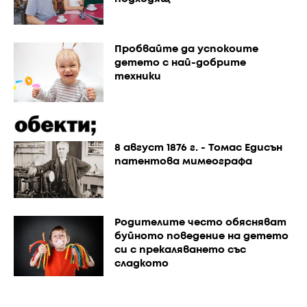
Пробвайте да успокоите
детето с най-добрите
техники
8 август 1876 г. - Томас Едисън
патентова мимеографа
Родителите често обясняват
буйното поведение на детето
си с прекаляването със
сладкото