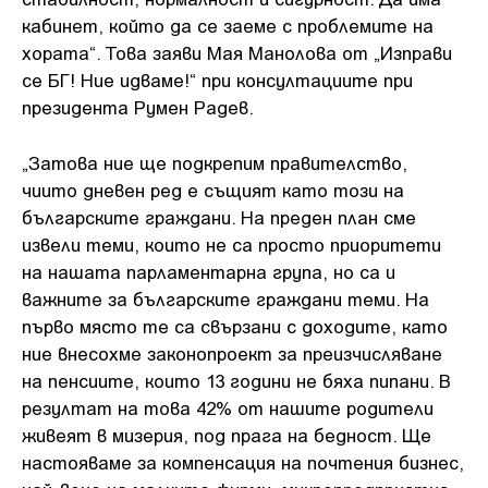
кабинет, който да се заеме с проблемите на
хората“. Това заяви Мая Манолова от „Изправи
се БГ! Ние идваме!“ при консултациите при
президента Румен Радев.
„Затова ние ще подкрепим правителство,
чиито дневен ред е същият като този на
българските граждани. На преден план сме
извели теми, които не са просто приоритети
на нашата парламентарна група, но са и
важните за българските граждани теми. На
първо място те са свързани с доходите, като
ние внесохме законопроект за преизчисляване
на пенсиите, които 13 години не бяха пипани. В
резултат на това 42% от нашите родители
живеят в мизерия, под прага на бедност. Ще
настояваме за компенсация на почтения бизнес,