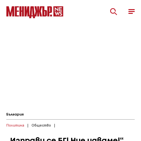
България
Политика
|
Общество
|
„Изправи се БГ! Ние идваме!“