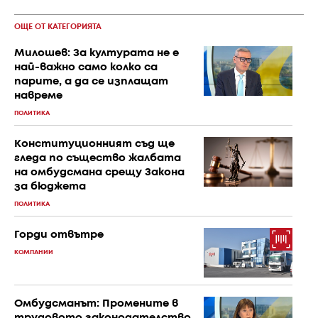
ОЩЕ ОТ КАТЕГОРИЯТА
Милошев: За културата не е
най-важно само колко са
парите, а да се изплащат
навреме
ПОЛИТИКА
Конституционният съд ще
гледа по същество жалбата
на омбудсмана срещу Закона
за бюджета
ПОЛИТИКА
Горди отвътре
КОМПАНИИ
Омбудсманът: Промените в
трудовото законодателство