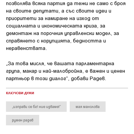
позволява всяка партия да тежи не само с броя
на своите депутати, а със своите идеи и
приоритети за намиране на изход от
социалната и икономическата криза, за
демонтаж на порочния управленски модел, за
справянето с корупцията, бедността и
неравенствата.
„За това мисля, че вашата парламентарна
група, макар и най-малобройна, е важен и ценен
партньор в този диалог“, добави Радев.
КЛЮЧОВИ ДУМИ
„изправи се бг! ние идваме!“
мая манолова
румен радев