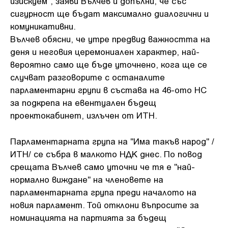
изискуем", заяви Вълчев и допълни, че със
сигурност ще бъдат максимално диалогични и
комуникативни.
Вълчев обясни, че утре предвид важността на
деня и неговия церемониален характер, най-
вероятно само ще бъде уточнено, кога ще се
случват разговорите с останалите
парламентарни групи в състава на 46-ото НС
за подкрепа на евентуален бъдещ
проектокабинет, излъчен от ИТН.
Парламентарната група на "Има такъв народ" /
ИТН/ се събра в малкото НДК днес. По повод
срещата Вълчев само уточни че тя е "най-
нормално виждане" на членовете на
парламентарната група преди началото на
новия парламент. Той отклони въпросите за
номинацията на партията за бъдещ