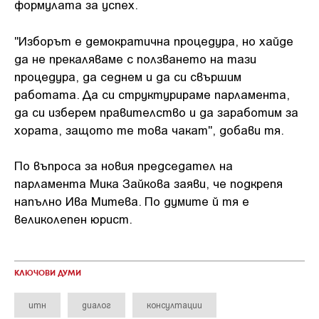
формулата за успех.
"Изборът е демократична процедура, но хайде
да не прекаляваме с ползването на тази
процедура, да седнем и да си свършим
работата. Да си структурираме парламента,
да си изберем правителство и да заработим за
хората, защото те това чакат", добави тя.
По въпроса за новия председател на
парламента Мика Зайкова заяви, че подкрепя
напълно Ива Митева. По думите й тя е
великолепен юрист.
КЛЮЧОВИ ДУМИ
итн
диалог
консултации