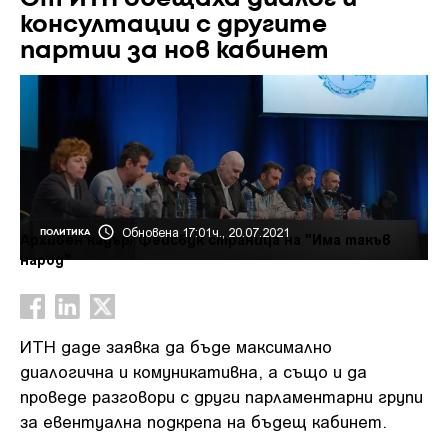
консултации с другите
партии за нов кабинет
Обновена 17:01ч., 20.07.2021
ПОЛИТИКА
Архивен кадър/ Фейсбук страница на "Има такъв
народ"
ИТН даде заявка да бъде максимално
диалогична и комуникативна, а също и да
проведе разговори с други парламентарни групи
за евентуална подкрепа на бъдещ кабинет.