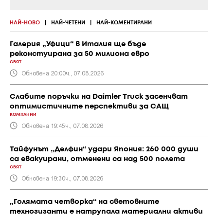
НАЙ-НОВО
|
НАЙ-ЧЕТЕНИ
|
НАЙ-КОМЕНТИРАНИ
Галерия „Уфици“ в Италия ще бъде
реконстуирана за 50 милиона евро
СВЯТ
Обновена 20:00ч., 07.08.2026
Слабите поръчки на Daimler Truck засенчват
оптимистичните перспективи за САЩ
КОМПАНИИ
Обновена 19:45ч., 07.08.2026
Тайфунът „Делфин“ удари Япония: 260 000 души
са евакуирани, отменени са над 500 полета
СВЯТ
Обновена 19:30ч., 07.08.2026
„Голямата четворка“ на световните
техногиганти е натрупала материални активи