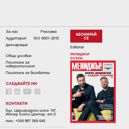
За нас
Реклама
АБОНИРАЙ
Аудитория
ISO 9001-2015
СЕ
Декларация
Editorial
МЕНИДЖЪР
Общи условия
07/2026
Пoлитикa зa
пoвepитeлнocт
Политика за бисквитки
СЛЕДВАЙТЕ НИ
КОНТАКТИ
Бул. Цариградско шосе 147,
Интер Ескпо Център, ет.5
тел: +359 887 569 640