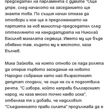
председател на парламента с думите "Още
утре, след началото на заседанието ще
знаете това. По същия начин отказа да
отговори и кое ще е предложението на
партията за нов министър-председател след
оттеглянето на кандидатурата на Николай
Василев миналата седмица. Името му ще бъде
обявено там, където му е мястото, каза
Вълчев.
Мика Зайкова, на която отново се пада ролята
да открие първото заседание на новото
Народно събрание като най-възрастният
депутат сподели, че още не си е подготвила
речта. "С избора, който направи българският
народ, ни каза много точно какво иска",
отбеляза тя и добави, че надсловът
"Съединението прави силата" продължава да е