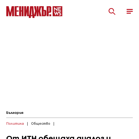
България
Политика
|
Общество
|
От ИТН обещаха диалог и