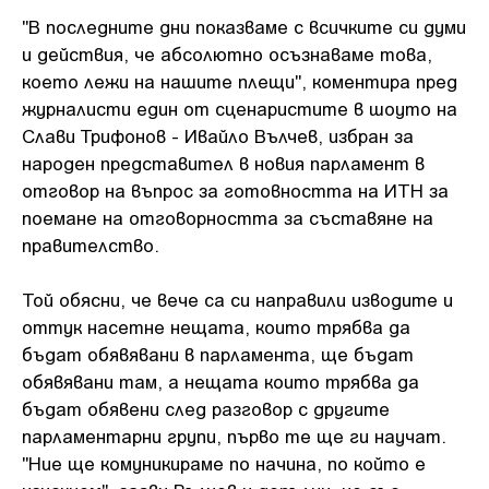
"В последните дни показваме с всичките си думи
и действия, че абсолютно осъзнаваме това,
което лежи на нашите плещи", коментира пред
журналисти един от сценаристите в шоуто на
Слави Трифонов - Ивайло Вълчев, избран за
народен представител в новия парламент в
отговор на въпрос за готовността на ИТН за
поемане на отговорността за съставяне на
правителство.
Той обясни, че вече са си направили изводите и
оттук насетне нещата, които трябва да
бъдат обявявани в парламента, ще бъдат
обявявани там, а нещата които трябва да
бъдат обявени след разговор с другите
парламентарни групи, първо те ще ги научат.
"Ние ще комуникираме по начина, по който е