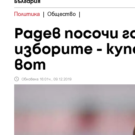
България
Политика
|
Общество
|
Радев посочи г
изборите - ку
вот
Обновена 16:01ч., 09.12.2019