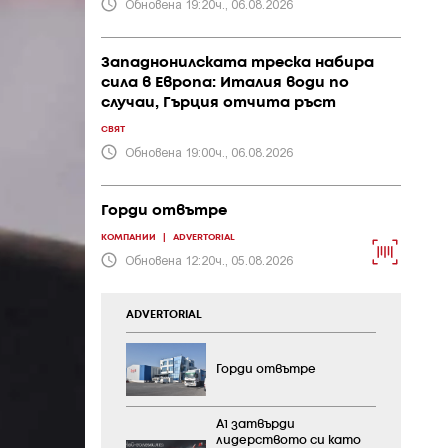
Обновена 19:20ч., 06.08.2026
Западнонилската треска набира
сила в Европа: Италия води по
случаи, Гърция отчита ръст
СВЯТ
Обновена 19:00ч., 06.08.2026
Горди отвътре
КОМПАНИИ
|
ADVERTORIAL
Обновена 12:20ч., 05.08.2026
ADVERTORIAL
Горди отвътре
А1 затвърди
лидерството си като