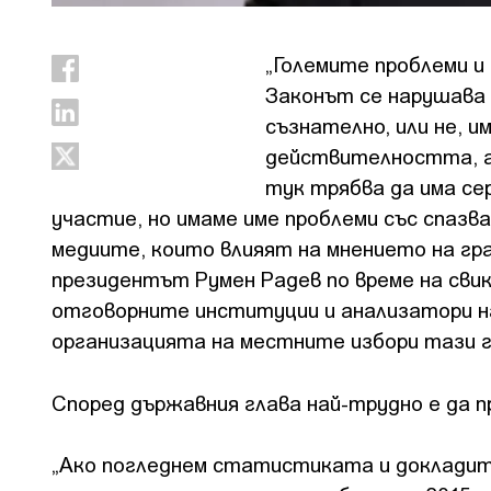
„Големите проблеми и
Законът се нарушава п
съзнателно, или не, и
действителността, а 
тук трябва да има се
участие, но имаме име проблеми със спазв
медиите, които влияят на мнението на гра
президентът Румен Радев по време на сви
отговорните институции и анализатори на
организацията на местните избори тази г
Според държавния глава най-трудно е да п
„Ако погледнем статистиката и докладит