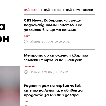
НАЙ-НОВО
|
НАЙ-ЧЕТЕНИ
|
НАЙ-КОМЕНТИРАНИ
CBS News: Кибератаки срещу
а
водоснабдителни системи са
засечени в 12 щата на САЩ
ен
СВЯТ
Обновена 20:00ч., 06.08.2026
Метрото до столичния квартал
"Левски Г" тръгва на 15 август
ОБЩЕСТВО
Обновена 19:40ч., 06.08.2026
Родният дом на първия човек
стъпил на Луната, е обявен за
продажба за 430 000 долара
СВЯТ