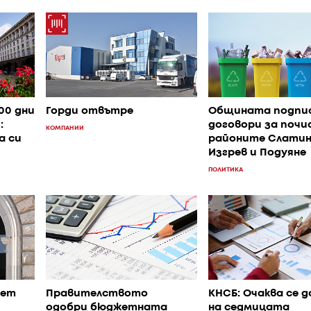
00 дни
Горди отвътре
Общината подпи
:
договори за почи
КОМПАНИИ
а си
районите Слатин
Изгрев и Подуяне
ПОЛИТИКА
вет
Правителството
КНСБ: Очаква се д
одобри бюджетната
на седмицата