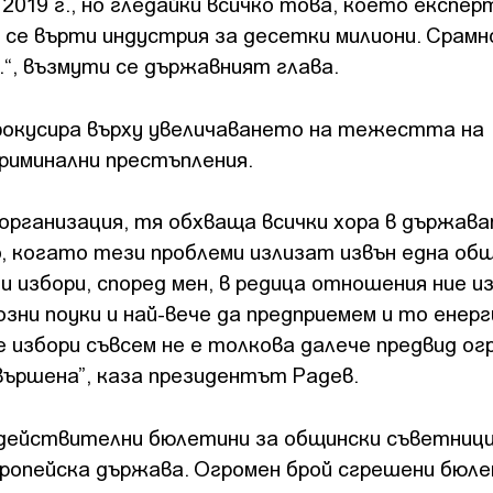
2019 г., но гледайки всичко това, което експе
 се върти индустрия за десетки милиони. Срамн
к.“, възмути се държавният глава.
фокусира върху увеличаването на тежестта на
криминални престъпления.
 организация, тя обхваща всички хора в държава
но, когато тези проблеми излизат извън една о
 избори, според мен, в редица отношения ние и
озни поуки и най-вече да предприемем и то енерг
избори съвсем не е толкова далече предвид ог
вършена”, каза президентът Радев.
действителни бюлетини за общински съветници.
вропейска държава. Огромен брой сгрешени бюле