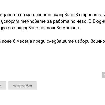
еждането на машинното гласуване в страната. 
се ускорят темповете за работа по него. В Бюд
ура за закупуване на такива машини.
 поне 6 месеца преди следващите избори всичко 
л
машинен вот