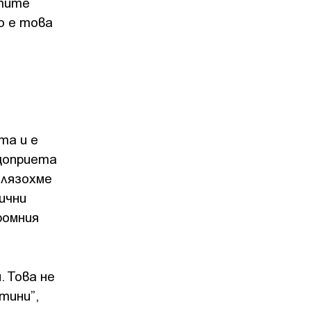
ртите
о е това
та и е
бщоприета
злязохме
ични
ромния
 Това не
тини”,