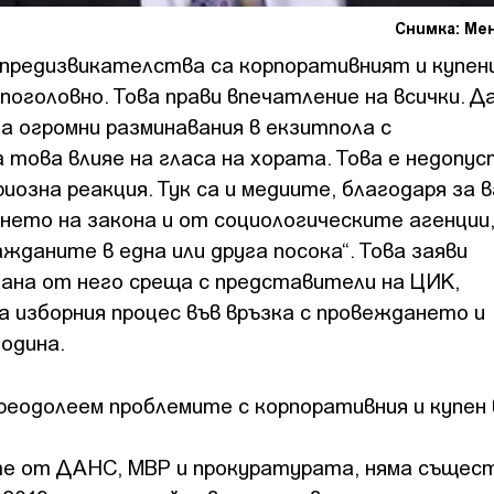
Снимка: Ме
 предизвикателства са корпоративният и купен
оголовно. Това прави впечатление на всички. Да
ма огромни разминавания в екзитпола с
това влияе на гласа на хората. Това е недопус
риозна реакция. Тук са и медиите, благодаря за
ането на закона и от социологическите агенции,
жданите в една или друга посока“. Това заяви
кана от него среща с представители на ЦИК,
 изборния процес във връзка с провеждането и
одина.
реодолеем проблемите с корпоративния и купен
е от ДАНС, МВР и прокуратурата, няма същес