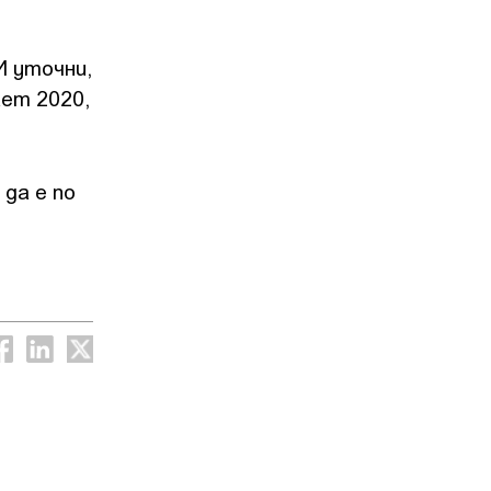
И уточни,
жет 2020,
да е по