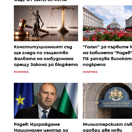
Конституционният съд
"Галъп" за първите 1
ще гледа по същество
на кабинета "Радев"
жалбата на омбудсмана
ПБ запазва високат
срещу Закона за бюджета
подкрепа
ПОЛИТИКА
ПОЛИТИКА
Радев: Изграждаме
Министерският съ
Национален център за
одобри две нови