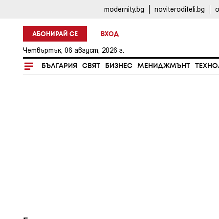
modernity.bg
noviteroditeli.bg
o
АБОНИРАЙ СЕ
ВХОД
Четвъртък, 06 август, 2026 г.
БЪЛГАРИЯ
СВЯТ
БИЗНЕС
МЕНИДЖМЪНТ
ТЕХНО