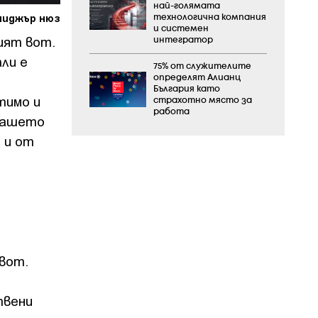
най-голямата
ниджър нюз
технологична компания
и системен
ият вот.
интегратор
ли е
75% от служителите
определят Алианц
България като
тимо и
страхотно място за
работа
 вашето
 и от
 вот.
твени