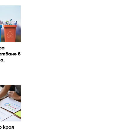
са
стване в
а,
о края