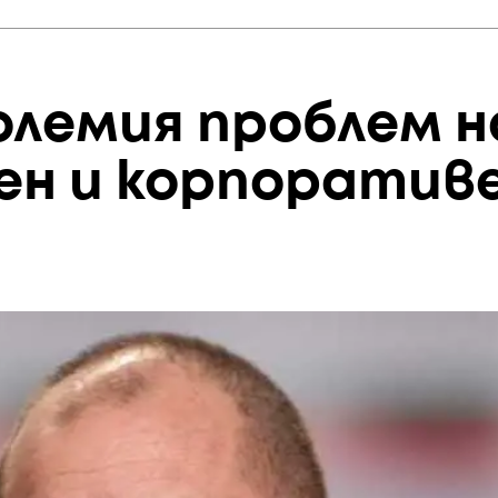
олемия проблем н
пен и корпоратив